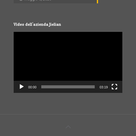
Video dell'azienda Jielian
Video
Player
00:00
03:19