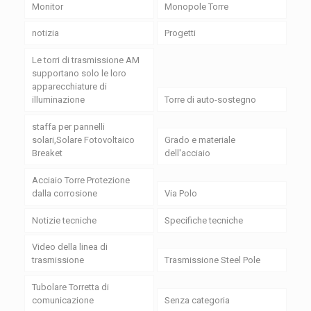
Monitor
Monopole Torre
notizia
Progetti
Le torri di trasmissione AM
supportano solo le loro
apparecchiature di
illuminazione
Torre di auto-sostegno
staffa per pannelli
solari,Solare Fotovoltaico
Grado e materiale
Breaket
dell'acciaio
Acciaio Torre Protezione
dalla corrosione
Via Polo
Notizie tecniche
Specifiche tecniche
Video della linea di
trasmissione
Trasmissione Steel Pole
Tubolare Torretta di
comunicazione
Senza categoria