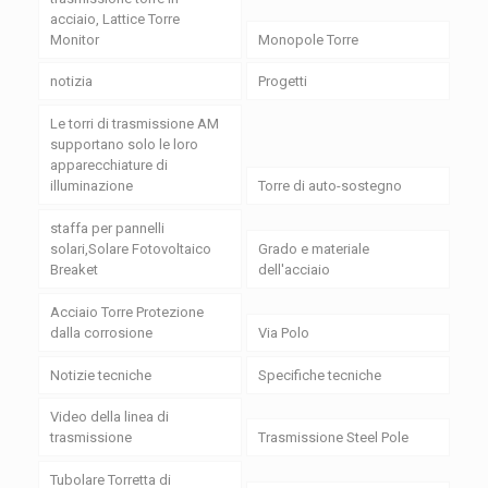
acciaio, Lattice Torre
Monitor
Monopole Torre
notizia
Progetti
Le torri di trasmissione AM
supportano solo le loro
apparecchiature di
illuminazione
Torre di auto-sostegno
staffa per pannelli
solari,Solare Fotovoltaico
Grado e materiale
Breaket
dell'acciaio
Acciaio Torre Protezione
dalla corrosione
Via Polo
Notizie tecniche
Specifiche tecniche
Video della linea di
trasmissione
Trasmissione Steel Pole
Tubolare Torretta di