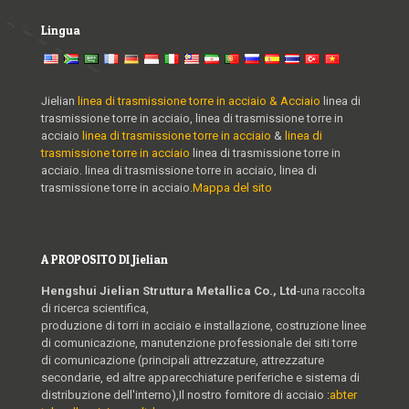
Lingua
Jielian
linea di trasmissione torre in acciaio & Acciaio
linea di
trasmissione torre in acciaio, linea di trasmissione torre in
acciaio
linea di trasmissione torre in acciaio
&
linea di
trasmissione torre in acciaio
linea di trasmissione torre in
acciaio. linea di trasmissione torre in acciaio, linea di
trasmissione torre in acciaio.
Mappa del sito
A PROPOSITO DI Jielian
Hengshui Jielian Struttura Metallica Co., Ltd
-una raccolta
di ricerca scientifica,
produzione di torri in acciaio e installazione, costruzione linee
di comunicazione, manutenzione professionale dei siti torre
di comunicazione (principali attrezzature, attrezzature
secondarie, ed altre apparecchiature periferiche e sistema di
distribuzione dell'interno),Il nostro fornitore di acciaio :
abter