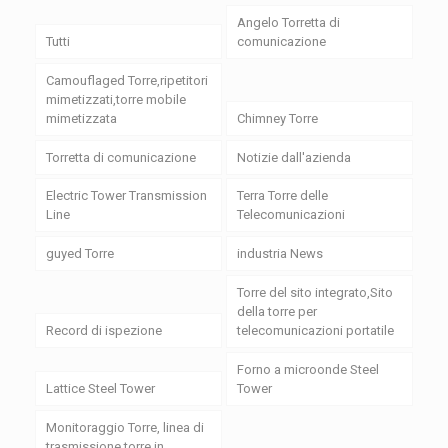
Angelo Torretta di
Tutti
comunicazione
Camouflaged Torre,ripetitori
mimetizzati,torre mobile
mimetizzata
Chimney Torre
Torretta di comunicazione
Notizie dall'azienda
Electric Tower Transmission
Terra Torre delle
Line
Telecomunicazioni
guyed Torre
industria News
Torre del sito integrato,Sito
della torre per
Record di ispezione
telecomunicazioni portatile
Forno a microonde Steel
Lattice Steel Tower
Tower
Monitoraggio Torre, linea di
trasmissione torre in