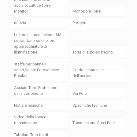
acciaio, Lattice Torre
Monitor
Monopole Torre
notizia
Progetti
Le torri di trasmissione AM
supportano solo le loro
apparecchiature di
illuminazione
Torre di auto-sostegno
staffa per pannelli
solari,Solare Fotovoltaico
Grado e materiale
Breaket
dell'acciaio
Acciaio Torre Protezione
dalla corrosione
Via Polo
Notizie tecniche
Specifiche tecniche
Video della linea di
trasmissione
Trasmissione Steel Pole
Tubolare Torretta di