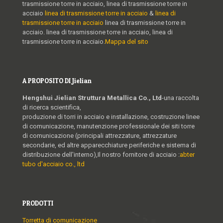
trasmissione torre in acciaio, linea di trasmissione torre in
acciaio
linea di trasmissione torre in acciaio
&
linea di
trasmissione torre in acciaio
linea di trasmissione torre in
acciaio. linea di trasmissione torre in acciaio, linea di
trasmissione torre in acciaio.
Mappa del sito
A PROPOSITO DI Jielian
Hengshui Jielian Struttura Metallica Co., Ltd
-una raccolta
di ricerca scientifica,
produzione di torri in acciaio e installazione, costruzione linee
di comunicazione, manutenzione professionale dei siti torre
di comunicazione (principali attrezzature, attrezzature
secondarie, ed altre apparecchiature periferiche e sistema di
distribuzione dell'interno),Il nostro fornitore di acciaio :
abter
tubo d'acciaio co., ltd
PRODOTTI
Torretta di comunicazione