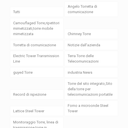
Angelo Torretta di
Tutti
comunicazione
Camouflaged Torre,ripetitori
mimetizzati,torre mobile
mimetizzata
Chimney Torre
Torretta di comunicazione
Notizie dall'azienda
Electric Tower Transmission
Terra Torre delle
Line
Telecomunicazioni
guyed Torre
industria News
Torre del sito integrato,Sito
della torre per
Record di ispezione
telecomunicazioni portatile
Forno a microonde Steel
Lattice Steel Tower
Tower
Monitoraggio Torre, linea di
trasmissione torre in