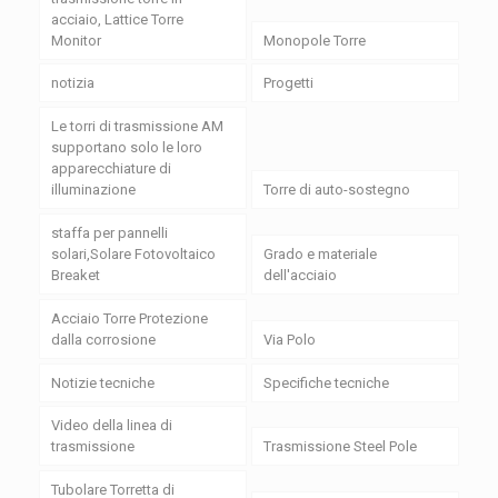
acciaio, Lattice Torre
Monitor
Monopole Torre
notizia
Progetti
Le torri di trasmissione AM
supportano solo le loro
apparecchiature di
illuminazione
Torre di auto-sostegno
staffa per pannelli
solari,Solare Fotovoltaico
Grado e materiale
Breaket
dell'acciaio
Acciaio Torre Protezione
dalla corrosione
Via Polo
Notizie tecniche
Specifiche tecniche
Video della linea di
trasmissione
Trasmissione Steel Pole
Tubolare Torretta di