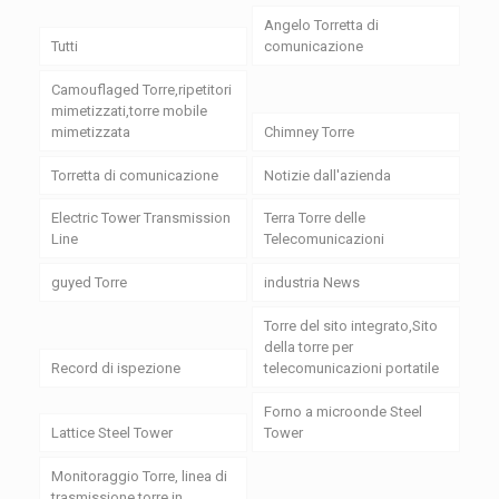
Angelo Torretta di
Tutti
comunicazione
Camouflaged Torre,ripetitori
mimetizzati,torre mobile
mimetizzata
Chimney Torre
Torretta di comunicazione
Notizie dall'azienda
Electric Tower Transmission
Terra Torre delle
Line
Telecomunicazioni
guyed Torre
industria News
Torre del sito integrato,Sito
della torre per
Record di ispezione
telecomunicazioni portatile
Forno a microonde Steel
Lattice Steel Tower
Tower
Monitoraggio Torre, linea di
trasmissione torre in