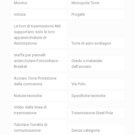
Monitor
Monopole Torre
notizia
Progetti
Le torri di trasmissione AM
supportano solo le loro
apparecchiature di
illuminazione
Torre di auto-sostegno
staffa per pannelli
solari,Solare Fotovoltaico
Grado e materiale
Breaket
dell'acciaio
Acciaio Torre Protezione
dalla corrosione
Via Polo
Notizie tecniche
Specifiche tecniche
Video della linea di
trasmissione
Trasmissione Steel Pole
Tubolare Torretta di
comunicazione
Senza categoria