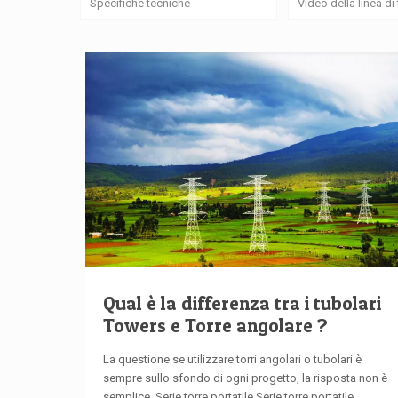
Specifiche tecniche
Video della linea d
Qual è la differenza tra i tubolari
Towers e Torre angolare ?
La questione se utilizzare torri angolari o tubolari è
sempre sullo sfondo di ogni progetto, la risposta non è
semplice, Serie torre portatile Serie torre portatile