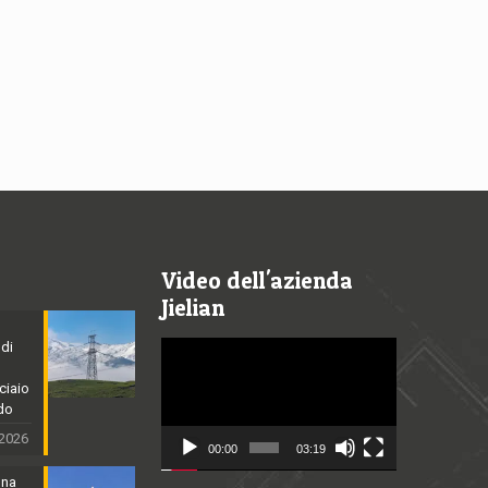
Video dell'azienda
Jielian
 di
Video
Player
cciaio
ldo
 2026
00:00
03:19
nna