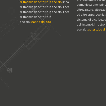
di trasmissione torre in acciaio
linea
comunicazione (princ
di trasmissione torre in acciaio. linea
attrezzature, attrezz
di trasmissione torre in acciaio, linea
ed altre apparecchiat
di trasmissione torre in
sistema di distribuzi
acciaio.
Mappa del sito
dell'interno),Il nostro 
acciaio :
abter tubo d'