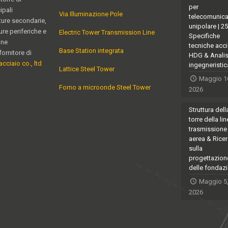
per
ipali
Via Illuminazione Pole
telecomunica
ature secondarie,
unipolare | 2
ure periferiche e
Electric Tower Transmission Line
Specifiche
one
tecniche acci
Base Station integrata
fornitore di
HDG & Analis
acciaio co., ltd
ingegneristic
Lattice Steel Tower
Maggio 1
Forno a microonde Steel Tower
2026
Struttura dell
torre della lin
trasmissione
aerea & Rice
sulla
progettazion
delle fondazi
Maggio 5
2026