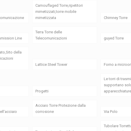
Camouflaged Torre,ripetitori
mimetizzati,torre mobile
 comunicazione
mimetizzata
Chimney Torre
Terra Torre delle
smission Line
Telecomunicazioni
guyed Torre
ato,Sito della
icazioni
Lattice Steel Tower
Forno a microon
Le torri di tras
supportano solo
Progetti
apparecchiature
Acciaio Torre Protezione dalla
ell'acciaio
corrosione
Via Polo
Tubolare Torrett