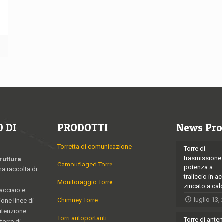
ù
 DI
PRODOTTI
News Pro
Torretta di comunicazione
Torre di
trasmissione
ruttura
Camouflaged Torre
potenza a
na raccolta di
traliccio in a
Monitoraggio Torre
zincato a ca
 acciaio e
luglio 13,
Chimney Torre
ione linee di
utenzione
Torri autoportanti
Torre di ante
torre di