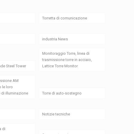
Torretta di comunicazione
industria News
Monitoraggio Torre, linea di
trasmissione torre in acciaio,
de Steel Tower
Lattice Torre Monitor
missione AM
 le loro
 di illuminazione
Torre di auto-sostegno
Notizie tecniche
a di