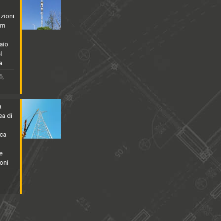
zioni
5m
aio
i
a
6,
a
ea di
rca
e
oni
,