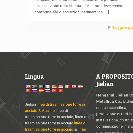
L'installazione della struttura della torre deve essere
conforme alle disposizioni pertinenti del
[...]
Leggi di pi
Lingua
A PROPOSITO
Jielian
Hengshui Jielian St
Metallica Co., Ltd
-u
Jielian
linea di trasmissione torre in
ricerca scientifica,
acciaio & Acciaio
linea di
produzione di torri in
trasmissione torre in acciaio, linea di
installazione, costruz
trasmissione torre in acciaio
linea di
comunicazione, man
trasmissione torre in acciaio
&
linea
professionale dei siti 