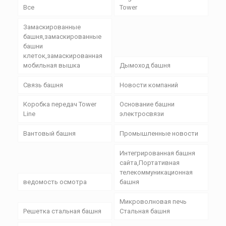
Все
Tower
Замаскированные
башня,замаскированные
башни
клеток,замаскированная
мобильная вышка
Дымоход башня
Связь башня
Новости компаний
Коробка передач Tower
Основание башни
Line
электросвязи
Вантовый башня
Промышленные новости
Интегрированная башня
сайта,Портативная
телекоммуникационная
ведомость осмотра
башня
Микроволновая печь
Решетка стальная башня
Стальная башня