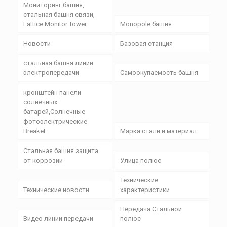
Мониторинг башня,
стальная башня связи,
Lattice Monitor Tower
Monopole башня
Новости
Базовая станция
стальная башня линии
электропередачи
Самоокупаемость башня
кронштейн панели
солнечных
батарей,Солнечные
фотоэлектрические
Breaket
Марка стали и материал
Стальная башня защита
от коррозии
Улица полюс
Технические
Технические новости
характеристики
Передача Стальной
Видео линии передачи
полюс