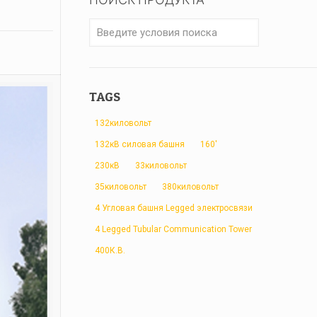
TAGS
132киловольт
132кВ силовая башня
160'
230кВ
33киловольт
35киловольт
380киловольт
4 Угловая башня Legged электросвязи
4 Legged Tubular Communication Tower
400К.В.