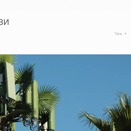
зи
Теги