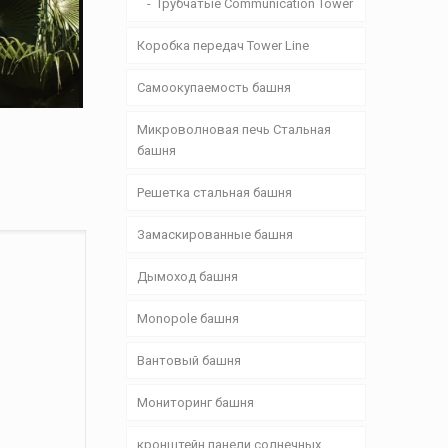
Трубчатые Communication Tower
Коробка передач Tower Line
Самоокупаемость башня
Микроволновая печь Стальная
башня
Решетка стальная башня
Замаскированные башня
Дымоход башня
Monopole башня
Вантовый башня
Мониторинг башня
кронштейн панели солнечных