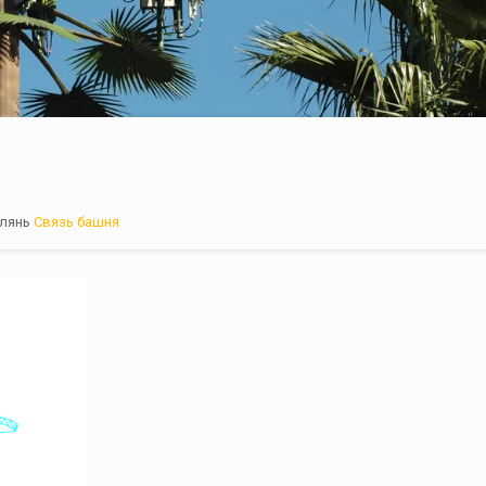
елянь
Связь башня