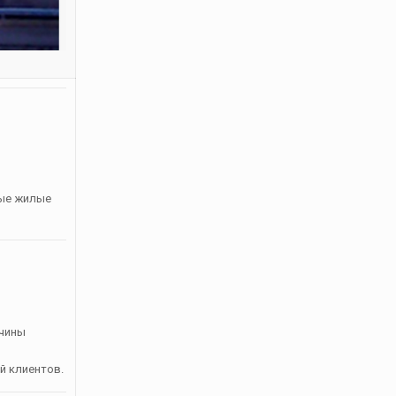
ные жилые
ичины
й клиентов.