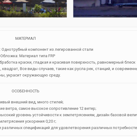
МАТЕРИАЛ
: Однотрубный компонент из легированной стали
. Обложка: Материал типа FRP
обработка краски, гладкая и красивая поверхность, равномерный блеск
, квадрат, Все виды случаев, такие как русла рек, станций, и современ
ны, украсит окружающую среду.
ОСОБЕННОСТЬ
сивый внешний вид, много стилей;
ие ветра, самое высокое сопротивление 12 ветер;
 высокий уровень устойчивости к землетрясениям, дизайн базовой вел
млетрясения ускорения 0,20 г;
ми различных спецификаций для удовлетворения различных потребносте