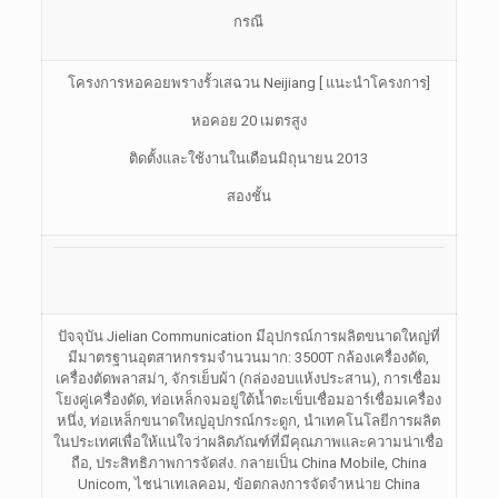
กรณี
โครงการหอคอยพรางรั้วเสฉวน Neijiang [ แนะนำโครงการ]
หอคอย 20 เมตรสูง
ติดตั้งและใช้งานในเดือนมิถุนายน 2013
สองชั้น
ปัจจุบัน Jielian Communication มีอุปกรณ์การผลิตขนาดใหญ่ที่
มีมาตรฐานอุตสาหกรรมจำนวนมาก: 3500T กล้องเครื่องดัด,
เครื่องตัดพลาสม่า, จักรเย็บผ้า (กล่องอบแห้งประสาน), การเชื่อม
โยงคู่เครื่องดัด, ท่อเหล็กจมอยู่ใต้น้ำตะเข็บเชื่อมอาร์เชื่อมเครื่อง
หนึ่ง, ท่อเหล็กขนาดใหญ่อุปกรณ์กระดูก, นำเทคโนโลยีการผลิต
ในประเทศเพื่อให้แน่ใจว่าผลิตภัณฑ์ที่มีคุณภาพและความน่าเชื่อ
ถือ, ประสิทธิภาพการจัดส่ง. กลายเป็น China Mobile, China
Unicom, ไชน่าเทเลคอม, ข้อตกลงการจัดจำหน่าย China