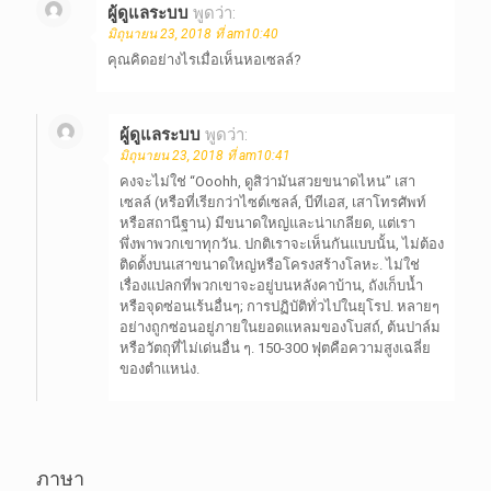
ผู้ดูแลระบบ
พูดว่า:
มิถุนายน 23, 2018 ที่ am10:40
คุณคิดอย่างไรเมื่อเห็นหอเซลล์?
ผู้ดูแลระบบ
พูดว่า:
มิถุนายน 23, 2018 ที่ am10:41
คงจะไม่ใช่ “Ooohh, ดูสิว่ามันสวยขนาดไหน” เสา
เซลล์ (หรือที่เรียกว่าไซต์เซลล์, บีทีเอส, เสาโทรศัพท์
หรือสถานีฐาน) มีขนาดใหญ่และน่าเกลียด, แต่เรา
พึ่งพาพวกเขาทุกวัน. ปกติเราจะเห็นกันแบบนั้น, ไม่ต้อง
ติดตั้งบนเสาขนาดใหญ่หรือโครงสร้างโลหะ. ไม่ใช่
เรื่องแปลกที่พวกเขาจะอยู่บนหลังคาบ้าน, ถังเก็บน้ำ
หรือจุดซ่อนเร้นอื่นๆ; การปฏิบัติทั่วไปในยุโรป. หลายๆ
อย่างถูกซ่อนอยู่ภายในยอดแหลมของโบสถ์, ต้นปาล์ม
หรือวัตถุที่ไม่เด่นอื่น ๆ. 150-300 ฟุตคือความสูงเฉลี่ย
ของตำแหน่ง.
ภาษา