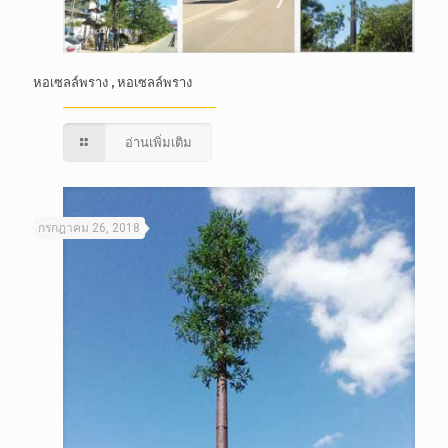
หอเซลล์พราง , หอเซลล์พราง
อ่านเพิ่มเติม
กรกฎาคม 26, 2018