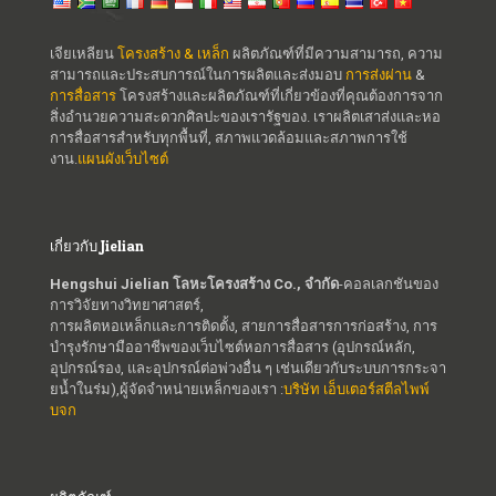
เจียเหลียน
โครงสร้าง & เหล็ก
ผลิตภัณฑ์ที่มีความสามารถ, ความ
สามารถและประสบการณ์ในการผลิตและส่งมอบ
การส่งผ่าน
&
การสื่อสาร
โครงสร้างและผลิตภัณฑ์ที่เกี่ยวข้องที่คุณต้องการจาก
สิ่งอำนวยความสะดวกศิลปะของเรารัฐของ. เราผลิตเสาส่งและหอ
การสื่อสารสำหรับทุกพื้นที่, สภาพแวดล้อมและสภาพการใช้
งาน.
แผนผังเว็บไซต์
เกี่ยวกับ Jielian
Hengshui Jielian โลหะโครงสร้าง Co., จำกัด
-คอลเลกชันของ
การวิจัยทางวิทยาศาสตร์,
การผลิตหอเหล็กและการติดตั้ง, สายการสื่อสารการก่อสร้าง, การ
บำรุงรักษามืออาชีพของเว็บไซต์หอการสื่อสาร (อุปกรณ์หลัก,
อุปกรณ์รอง, และอุปกรณ์ต่อพ่วงอื่น ๆ เช่นเดียวกับระบบการกระจา
ยน้ำในร่ม),ผู้จัดจำหน่ายเหล็กของเรา :
บริษัท เอ็บเตอร์สตีลไพพ์
บจก