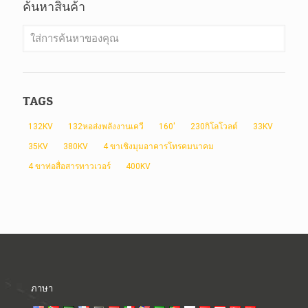
ค้นหาสินค้า
TAGS
132KV
132หอส่งพลังงานเควี
160'
230กิโลโวลต์
33KV
35KV
380KV
4 ขาเชิงมุมอาคารโทรคมนาคม
4 ขาท่อสื่อสารทาวเวอร์
400KV
ภาษา