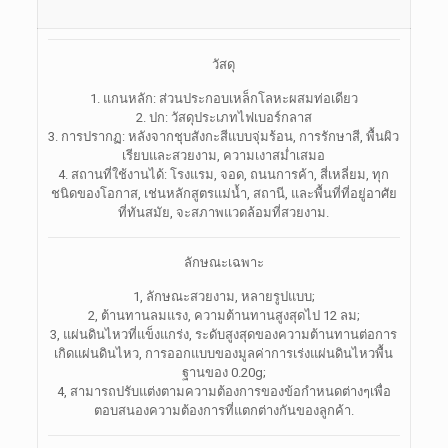
วัสดุ
1. แกนหลัก: ส่วนประกอบเหล็กโลหะผสมท่อเดียว
2. ปก: วัสดุประเภทไฟเบอร์กลาส
3. การปรากฏ: หลังจากชุบสังกะสีแบบจุ่มร้อน, การรักษาสี, พื้นผิว
เรียบและสวยงาม, ความเงาสม่ำเสมอ
4. สถานที่ใช้งานได้: โรงแรม, จอด, ถนนการค้า, สี่เหลี่ยม, ทุก
ชนิดของโอกาส, เช่นหลักสูตรแม่น้ำ, สถานี, และพื้นที่ที่อยู่อาศัย
ที่ทันสมัย, จะสภาพแวดล้อมที่สวยงาม.
ลักษณะเฉพาะ
1, ลักษณะสวยงาม, หลายรูปแบบ;
2, ต้านทานลมแรง, ความต้านทานสูงสุดไป 12 ลม;
3, แผ่นดินไหวที่แข็งแกร่ง, ระดับสูงสุดของความต้านทานต่อการ
เกิดแผ่นดินไหว, การออกแบบของมูลค่าการเร่งแผ่นดินไหวพื้น
ฐานของ 0.20g;
4, สามารถปรับแต่งตามความต้องการของข้อกำหนดต่างๆเพื่อ
ตอบสนองความต้องการที่แตกต่างกันของลูกค้า.