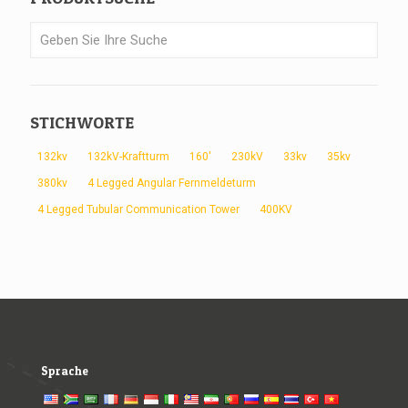
STICHWORTE
132kv
132kV-Kraftturm
160'
230kV
33kv
35kv
380kv
4 Legged Angular Fernmeldeturm
4 Legged Tubular Communication Tower
400KV
Sprache