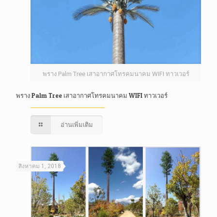
พราง Palm Tree เสาอากาศโทรคมนาคม WIFI ทาวเวอร์
พราง Palm Tree เสาอากาศโทรคมนาคม WIFI ทาวเวอร์
อ่านเพิ่มเติม
สิงหาคม 1, 2018