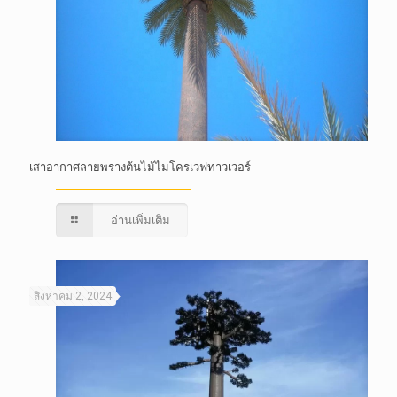
เสาอากาศลายพรางต้นไม้ไมโครเวฟทาวเวอร์
อ่านเพิ่มเติม
สิงหาคม 2, 2024