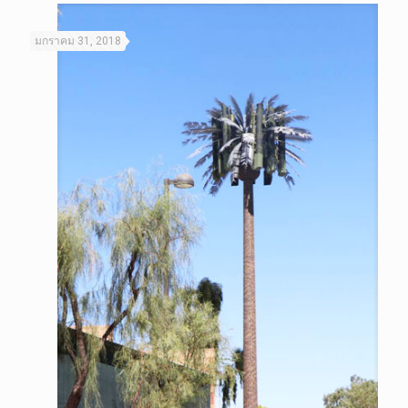
มกราคม 31, 2018