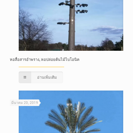
หอสื่อสารอำพราง, หอปล่อยต้นไม้ไบโอนิค
อ่านเพิ่มเติม
มีนาคม 20, 2019