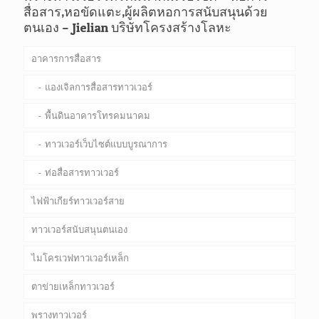
สื่อสาร,หอขัดแตะ,ผู้ผลิตหอการสนับสนุนด้วย
ตนเอง – Jielian บริษัทโครงสร้างโลหะ
อาคารการสื่อสาร
แองเจิลการสื่อสารทาวเวอร์
พื้นดินอาคารโทรคมนาคม
ทาวเวอร์เว็บไซต์แบบบูรณาการ
ท่อสื่อสารทาวเวอร์
ไฟฟ้าเกียร์ทาวเวอร์สาย
ทาวเวอร์สนับสนุนตนเอง
ไมโครเวฟทาวเวอร์เหล็ก
ตาข่ายเหล็กทาวเวอร์
พรางทาวเวอร์