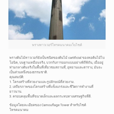
พรางทาวเวอร์โทรคมนาคมเว็บไซต์
พรางต้นไม้ทาวเวอร์ยังเป็นชนิดของต้นไม้ cartificial ของหอต้นไม้ไบ
โอนิค, บนฐานเหมือนจริง, บวกกับการออกแบบอย่างพิถีพิถัน, เมื่ออยู่
ท่ามกลางต้นจริงในพื้นที่เที่ยวชมสถานที่, อุทยานและตาราง, มันจะ
เป็นส่วนหนึ่งของธรรมชาติ.
คุณสมบัติ:
1. โครงสร้างที่สวยงามและรูปลักษณ์ที่สวยงาม.
2. เสถียรภาพของโครงสร้างที่แข็งแกร่งและชีวิตการทำงานที่
ยาวนาน.
3. ครอบคลุมพื้นที่ขนาดเล็กและผลกระทบทางเศรษฐกิจที่ดี.
ข้อมูลโดยละเอียดของ Camouflage Tower สำหรับไซต์
โทรคมนาคม