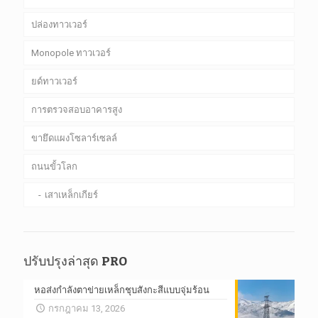
ปล่องทาวเวอร์
Monopole ทาวเวอร์
ยด์ทาวเวอร์
การตรวจสอบอาคารสูง
ขายึดแผงโซลาร์เซลล์
ถนนขั้วโลก
เสาเหล็กเกียร์
ปรับปรุงล่าสุด PRO
หอส่งกำลังตาข่ายเหล็กชุบสังกะสีแบบจุ่มร้อน
กรกฎาคม 13, 2026