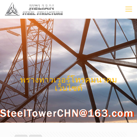
พรางทาวเวอร์โทรคมนาคม
เว็บไซต์