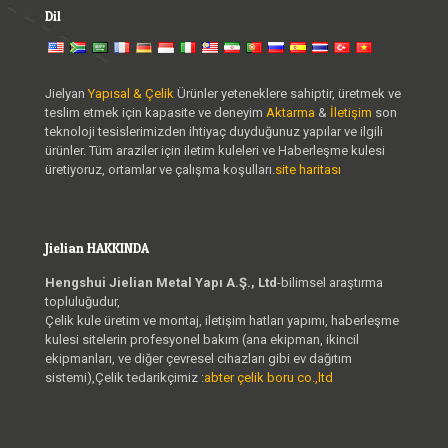
Dil
Jielyan
Yapısal & Çelik
Ürünler yeteneklere sahiptir, üretmek ve
teslim etmek için kapasite ve deneyim
Aktarma
&
İletişim
son
teknoloji tesislerimizden ihtiyaç duyduğunuz yapılar ve ilgili
ürünler. Tüm araziler için iletim kuleleri ve Haberleşme kulesi
üretiyoruz, ortamlar ve çalışma koşulları.
site haritası
Jielian HAKKINDA
Hengshui Jielian Metal Yapı A.Ş., Ltd
-bilimsel araştırma
topluluğudur,
Çelik kule üretim ve montaj, iletişim hatları yapımı, haberleşme
kulesi sitelerin profesyonel bakım (ana ekipman, ikincil
ekipmanları, ve diğer çevresel cihazları gibi ev dağıtım
sistemi),Çelik tedarikçimiz :
abter çelik boru co.,ltd