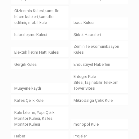
Gizlenmiş Kulesi,kamufle
hücre kuleleri,kamufle
edilmiş mobil kule
baca Kulesi
haberleşme Kulesi
Şirket Haberleri
Zemin Telekomünikasyon
Elektrik İletim Hattı Kulesi
Kulesi
Gergili Kulesi
Endüstriyel Haberleri
Entegre Kule
Sitesi,Taşınabilir Telekom
Muayene kaydı
Tower Sitesi
Kafes Çelik Kule
Mikrodalga Çelik Kule
Kule İzleme, Yapı Çelik
Monitör Kulesi, Kafes
Monitör Kulesi
monopol Kule
Haber
Projeler