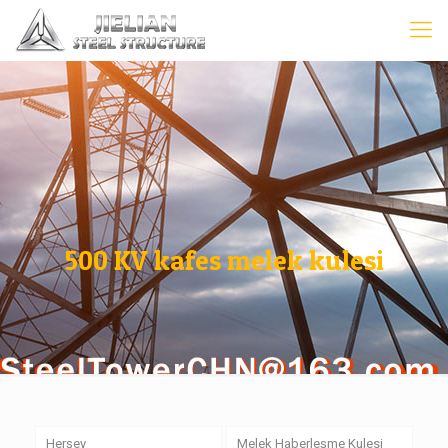
500 KV kafes melek kulesi
Herşey
Melek Haberleşme Kulesi