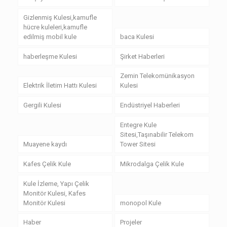
Gizlenmiş Kulesi,kamufle
hücre kuleleri,kamufle
edilmiş mobil kule
baca Kulesi
haberleşme Kulesi
Şirket Haberleri
Zemin Telekomünikasyon
Elektrik İletim Hattı Kulesi
Kulesi
Gergili Kulesi
Endüstriyel Haberleri
Entegre Kule
Sitesi,Taşınabilir Telekom
Muayene kaydı
Tower Sitesi
Kafes Çelik Kule
Mikrodalga Çelik Kule
Kule İzleme, Yapı Çelik
Monitör Kulesi, Kafes
Monitör Kulesi
monopol Kule
Haber
Projeler