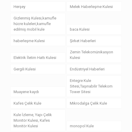
Herşey
Melek Haberleşme Kulesi
Gizlenmiş Kulesi,kamufle
hücre kuleleri,kamufle
edilmiş mobil kule
baca Kulesi
haberleşme Kulesi
Şirket Haberleri
Zemin Telekomünikasyon
Elektrik İletim Hattı Kulesi
Kulesi
Gergili Kulesi
Endüstriyel Haberleri
Entegre Kule
Sitesi,Taşınabilir Telekom
Muayene kaydı
Tower Sitesi
Kafes Çelik Kule
Mikrodalga Çelik Kule
Kule İzleme, Yapı Çelik
Monitör Kulesi, Kafes
Monitör Kulesi
monopol Kule