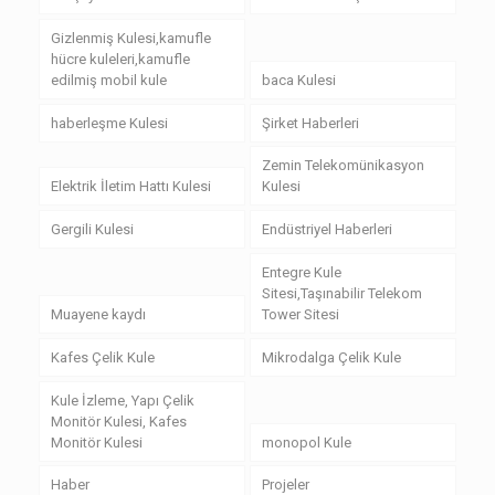
Gizlenmiş Kulesi,kamufle
hücre kuleleri,kamufle
edilmiş mobil kule
baca Kulesi
haberleşme Kulesi
Şirket Haberleri
Zemin Telekomünikasyon
Elektrik İletim Hattı Kulesi
Kulesi
Gergili Kulesi
Endüstriyel Haberleri
Entegre Kule
Sitesi,Taşınabilir Telekom
Muayene kaydı
Tower Sitesi
Kafes Çelik Kule
Mikrodalga Çelik Kule
Kule İzleme, Yapı Çelik
Monitör Kulesi, Kafes
Monitör Kulesi
monopol Kule
Haber
Projeler