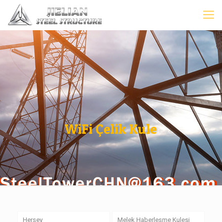
WiFi Çelik Kule
Herşey
Melek Haberleşme Kulesi