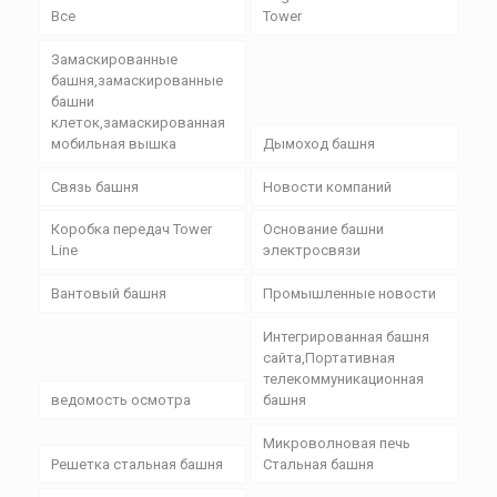
Все
Tower
Замаскированные
башня,замаскированные
башни
клеток,замаскированная
мобильная вышка
Дымоход башня
Связь башня
Новости компаний
Коробка передач Tower
Основание башни
Line
электросвязи
Вантовый башня
Промышленные новости
Интегрированная башня
сайта,Портативная
телекоммуникационная
ведомость осмотра
башня
Микроволновая печь
Решетка стальная башня
Стальная башня