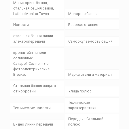
Мониторинг башня,
стальная башня связи,
Lattice Monitor Tower
Monopole башня
Новости
Базовая станция
стальная башня линии
электропередачи
Самоокупаемость башня
кронштейн панели
солнечных
батарей,Солнечные
фотоэлектрические
Breaket
Марка стали и материал
Стальная башня защита
от коррозии
Улица полюс
Технические
Технические новости
характеристики
Передача Стальной
Видео линии передачи
полюс