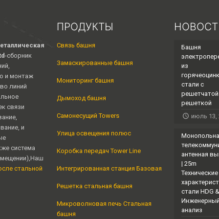
ПРОДУКТЫ
НОВОСТ
еталлическая
Связь башня
Башня
td
-сборник
электропер
Замаскированные башня
ий,
из
горячеоцин
о и монтаж
Мониторинг башня
стали с
во линий
решетчатой ​
альное
Дымоход башня
решеткой
к связи
Самонесущий Towers
июль 13,
вание,
вание, и
Улица освещения полюс
Монопольн
ые
телекоммун
кже система
Коробка передач Tower Line
антенная в
омещении),Наш
| 25m
осле стальной
Интегрированная станция Базовая
Технические
характерист
Решетка стальная башня
стали HDG 
Инженерны
Микроволновая печь Стальная
анализ
башня