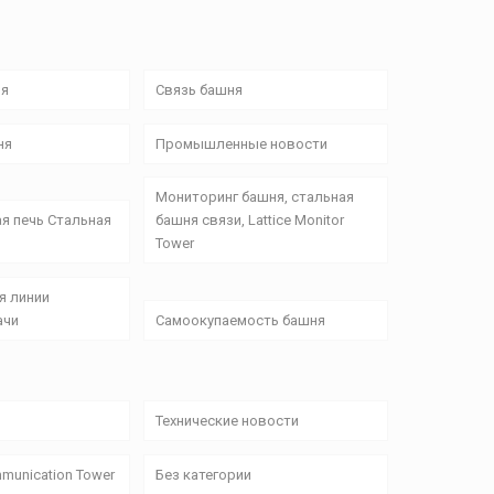
ня
Связь башня
ня
Промышленные новости
Мониторинг башня, стальная
я печь Стальная
башня связи, Lattice Monitor
Tower
я линии
ачи
Самоокупаемость башня
Технические новости
munication Tower
Без категории