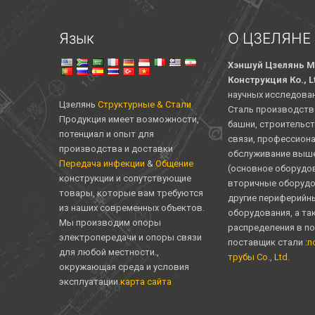
Язык
О ЦЗЕЛЯНЕ
Хэншуй Цзелянь М
Конструкция Ко., L
научных исследован
Цзелянь
Структурные & Стали
Сталь производств
Продукция имеет возможности,
башни, строительст
потенциал и опыт для
связи, профессион
производства и доставки
обслуживание выше
Передача инфекции
&
Общение
(основное оборудо
конструкции и сопутствующие
вторичные оборудо
товары, которые вам требуются
другие периферийн
из наших современных объектов.
оборудования, а та
Мы производим опоры
распределения в п
электропередачи и опоры связи
поставщик стали :
п
для любой местности.,
трубы Co., Ltd.
окружающая среда и условия
эксплуатации.
карта сайта