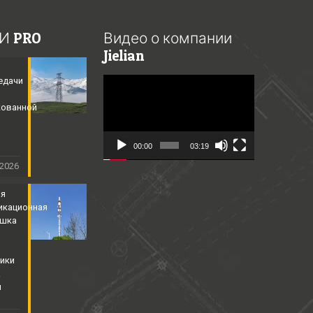
И PRO
Видео о компании
Jielian
едачи
Video
Player
кованной
​
00:00
03:19
 2026
ая
икационная
ышка
ики
&
й