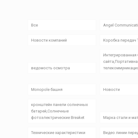
Все
Angel Communicati
Новости компаний
Коробка передач T
Интегрированная
сайта,Портативна
ведомость осмотра
телекоммуникаци
Monopole башня
Новости
кронштейн панели солнечных
батарей,Солнечные
фотоэлектрические Breaket
Марка стали и ма
Технические характеристики
Видео линии пере