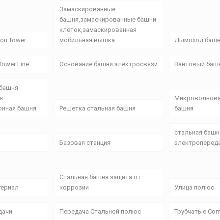
Замаскированные
башня,замаскированные башни
клеток,замаскированная
on Tower
мобильная вышка
Дымоход баш
ower Line
Основание башни электросвязи
Вантовый баш
 башня
я
Микроволнова
онная башня
Решетка стальная башня
башня
стальная башн
Базовая станция
электроперед
Стальная башня защита от
териал
коррозии
Улица полюс
дачи
Передача Стальной полюс
Трубчатые Com