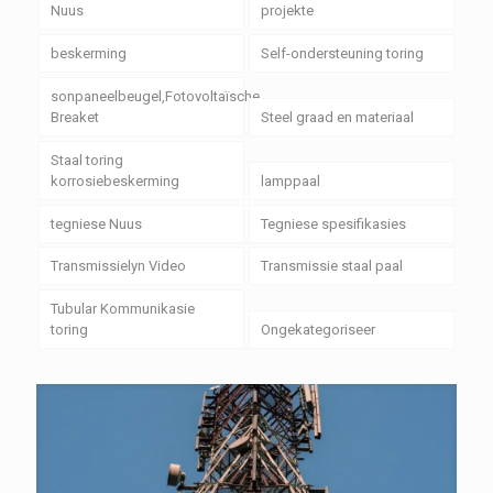
Nuus
projekte
beskerming
Self-ondersteuning toring
sonpaneelbeugel,Fotovoltaïsche
Breaket
Steel graad en materiaal
Staal toring
korrosiebeskerming
lamppaal
tegniese Nuus
Tegniese spesifikasies
Transmissielyn Video
Transmissie staal paal
Tubular Kommunikasie
toring
Ongekategoriseer