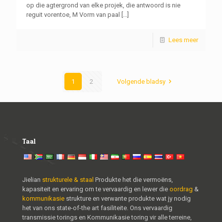
op die agtergrond van elke projek, die antwoord is nie
reguit vorentoe, M Vorm van paal
[...]
Lees meer
1
2
Volgende bladsy
Taal
Jielian
strukturele & staal
Produkte het die vermoëns,
kapasiteit en ervaring om te vervaardig en lewer die
oordrag
&
kommunikasie
strukture en verwante produkte wat jy nodig
het van ons state-of-the art fasiliteite. Ons vervaardig
transmissie torings en Kommunikasie toring vir alle terreine,