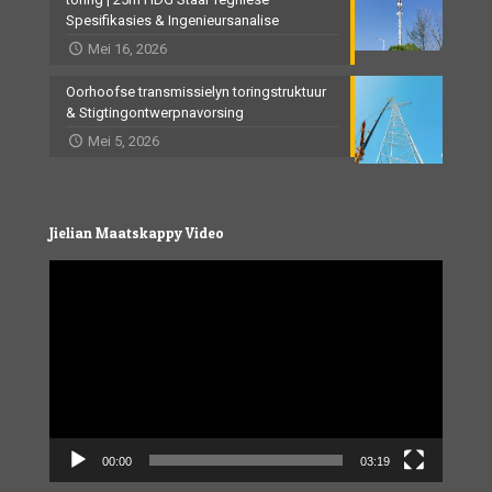
Spesifikasies & Ingenieursanalise
Mei 16, 2026
Oorhoofse transmissielyn toringstruktuur
& Stigtingontwerpnavorsing
Mei 5, 2026
Jielian Maatskappy Video
Video
Player
00:00
03:19