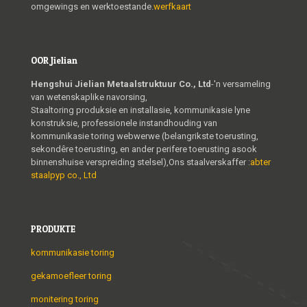
omgewings en werktoestande.
werfkaart
OOR Jielian
Hengshui Jielian Metaalstruktuur Co., Ltd
-'n versameling
van wetenskaplike navorsing,
Staaltoring produksie en installasie, kommunikasie lyne
konstruksie, professionele instandhouding van
kommunikasie toring webwerwe (belangrikste toerusting,
sekondêre toerusting, en ander perifere toerusting asook
binnenshuise verspreiding stelsel),Ons staalverskaffer :
abter
staalpyp co., Ltd
PRODUKTE
kommunikasie toring
gekamoefleer toring
monitering toring