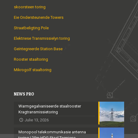
skoorsteen toring
Eie Ondersteunende Towers
Straatbeligting Pole
Elektriese Transmissielyn toring
Geïntegreerde Station Base
Rooster staaltoring
Mikrogolf staaltoring
NEWS PRO
Warmgegalvaniseerde staalrooster
Kragtransmissietoring
Julie 13, 2026
Monopool telekommunikasie antenna
toring | 25m HDG Staal Tegniese