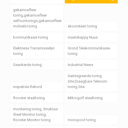
gekamoefleer
toring,gekamoefleer
selfoontorings,gekamoefleer
mobiele toring
skoorsteen toring
kommunikasie toring
maatskappy Nuus
Elektriese Transmissielyn
Grond Telekommunikasie-
toring
toring
Geankerde toring
Industrial News
Geïntegreerde toring
Site,Draagbare Telecom
inspeksie Rekord
toring Site
Rooster staaltoring
Mikrogolf staaltoring
monitering toring, Struktuur
Steel Monitor toring,
Rooster Monitor toring
monopool toring