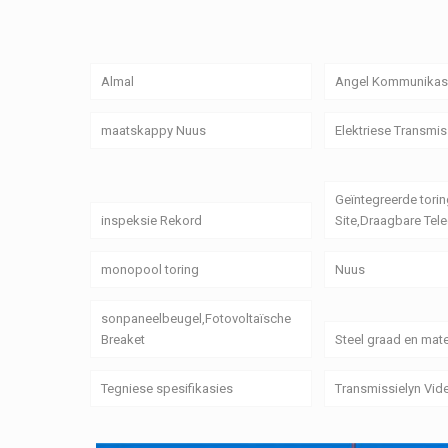
Almal
Angel Kommunikasi
maatskappy Nuus
Elektriese Transmis
Geïntegreerde torin
inspeksie Rekord
Site,Draagbare Tele
monopool toring
Nuus
sonpaneelbeugel,Fotovoltaïsche
Breaket
Steel graad en mate
Tegniese spesifikasies
Transmissielyn Vid