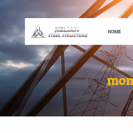
HOME
moni