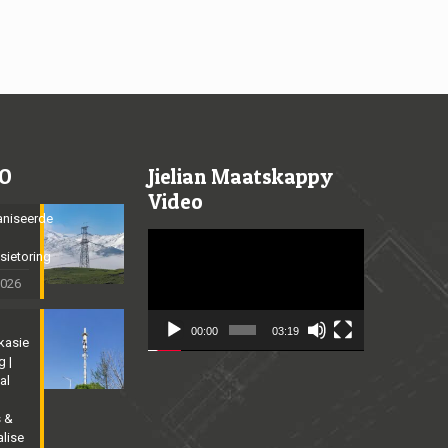
O
Jielian Maatskappy
Video
niseerde
Video
sietoring
Player
2026
00:00
03:19
kasie
g |
al
s &
alise