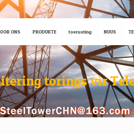
OOR ONS
PRODUKTE
toerusting
NUUS
TE
tering torings vir Te