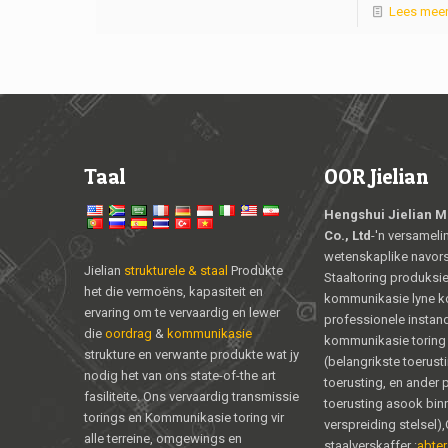
Lees mee
Taal
OOR Jielian
Hengshui Jielian M
Co., Ltd
-'n versameli
wetenskaplike navors
Jielian
strukturele & staal
Produkte
Staaltoring produksie 
het die vermoëns, kapasiteit en
kommunikasie lyne ko
ervaring om te vervaardig en lewer
professionele instan
die
oordrag
&
kommunikasie
kommunikasie torin
strukture en verwante produkte wat jy
(belangrikste toerust
nodig het van ons state-of-the art
toerusting, en ander p
fasiliteite. Ons vervaardig transmissie
toerusting asook bin
torings en Kommunikasie toring vir
verspreiding stelsel)
alle terreine, omgewings en
staalverskaffer :
abter