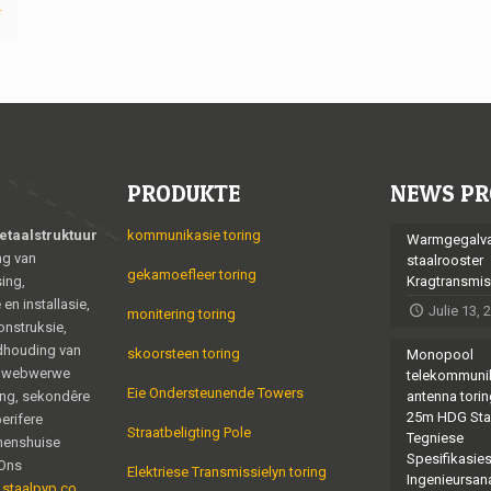
r
PRODUKTE
NEWS PR
etaalstruktuur
kommunikasie toring
Warmgegalva
ng van
staalrooster
gekamoefleer toring
ing,
Kragtransmis
en installasie,
Julie 13, 
monitering toring
nstruksie,
dhouding van
skoorsteen toring
Monopool
g webwerwe
telekommuni
Eie Ondersteunende Towers
ing, sekondêre
antenna torin
25m HDG Sta
erifere
Straatbeligting Pole
Tegniese
nenshuise
Spesifikasie
,Ons
Elektriese Transmissielyn toring
Ingenieursan
 staalpyp co.,