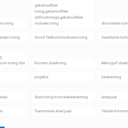
gekamoefleer
toring,gekamoefleer
selfoontorings,gekamoefleer
e toring
mobiele toring
skoorsteen tori
sielyn toring
Grond Telekommunikasie-toring
Geankerde tori
g
com toring Site
Rooster staaltoring
Mikrogolf staalt
projekte
beskerming
riaal
Staal toring korrosiebeskerming
lamppaal
eo
Transmissie staal paal
Tubular Kommun