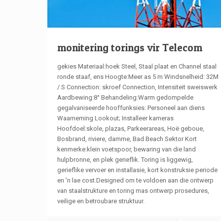
monitering torings vir Telecom
gekies Materiaal:hoek Steel, Staal plaat en Channel staal
ronde staaf, ens Hoogte:Meer as 5 m Windsnelheid: 32M
/ S Connection: skroef Connection, Intensiteit sweiswerk
Aardbewing:8° Behandeling:Warm gedompelde
gegalvaniseerde hooffunksies: Personeel aan diens
Waarneming Lookout; Installeer kameras
Hoofdoel:skole, plazas, Parkeerareas, Hoë geboue,
Bosbrand, riviere, damme, Bad Beach Sektor Kort
kenmerke:klein voetspoor, bewaring van die land
hulpbronne, en plek gerieflik. Toring is liggewig,
gerieflike vervoer en installasie, kort konstruksie periode
en 'n lae cost.Designed om te voldoen aan die ontwerp
van staalstrukture en toring mas ontwerp prosedures,
veilige en betroubare struktuur.