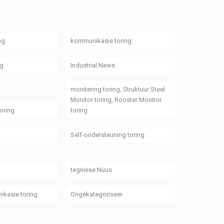
ng
kommunikasie toring
ng
Industrial News
monitering toring, Struktuur Steel
Monitor toring, Rooster Monitor
oring
toring
Self-ondersteuning toring
tegniese Nuus
ikasie toring
Ongekategoriseer