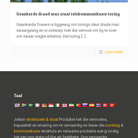
Geankerde draad mas staal telekommunikasie toring
Geankerde Towers is liggewig om torings deur drade man
swaargewig en is ontwerp met die vermoë om lig te voer
om swaar vragte antenna. Die toring
[...]
Lees meer
Taal
Jielian
strukturele & staal
Produkte het die vermoëns,
kapasiteit en ervaring om te vervaardig en lewer die
oordrag
&
kommunikasie
strukture en verwante produkte wat jy nodig
het van ons state-of-the art fasiliteite. Ons vervaardig