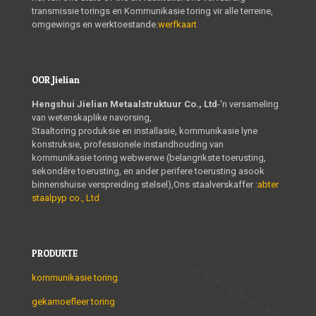
transmissie torings en Kommunikasie toring vir alle terreine,
omgewings en werktoestande.
werfkaart
OOR Jielian
Hengshui Jielian Metaalstruktuur Co., Ltd
-'n versameling
van wetenskaplike navorsing,
Staaltoring produksie en installasie, kommunikasie lyne
konstruksie, professionele instandhouding van
kommunikasie toring webwerwe (belangrikste toerusting,
sekondêre toerusting, en ander perifere toerusting asook
binnenshuise verspreiding stelsel),Ons staalverskaffer :
abter
staalpyp co., Ltd
PRODUKTE
kommunikasie toring
gekamoefleer toring