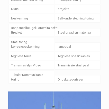
Nuus
projekte
beskerming
Self-ondersteuning toring
sonpaneelbeugel,Fotovoltaïsche
Breaket
Steel graad en materiaal
Staal toring
korrosiebeskerming
lamppaal
tegniese Nuus
Tegniese spesifikasies
Transmissielyn Video
Transmissie staal paal
Tubular Kommunikasie
toring
Ongekategoriseer