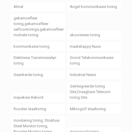
Almal
Angel Kommunikasie toring
gekamoefleer
toring,gekamoefleer
selfoontorings,gekamoefleer
mobiele toring
skoorsteen toring
kommunikasie toring
maatskappy Nuus
Elektriese Transmissielyn
Grond Telekommunikasie-
toring
toring
Geankerde toring
Industrial News
Geïntegreerde toring
Site,Draagbare Telecom
inspeksie Rekord
toring Site
Rooster staaltoring
Mikrogolf staaltoring
monitering toring, Struktuur
Steel Monitor toring,
Rooster Monitor toring
monopool toring