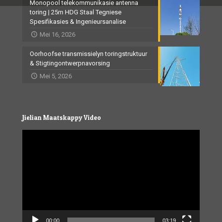
Monopool telekommunikasie antenna
toring | 25m HDG Staal Tegniese
Spesifikasies & Ingenieursanalise
Mei 16, 2026
Oorhoofse transmissielyn toringstruktuur
& Stigtingontwerpnavorsing
Mei 5, 2026
Jielian Maatskappy Video
Video
Player
00:00
03:19