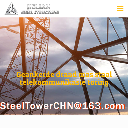
Geankerde draad mas staal
telekommunikasie toring