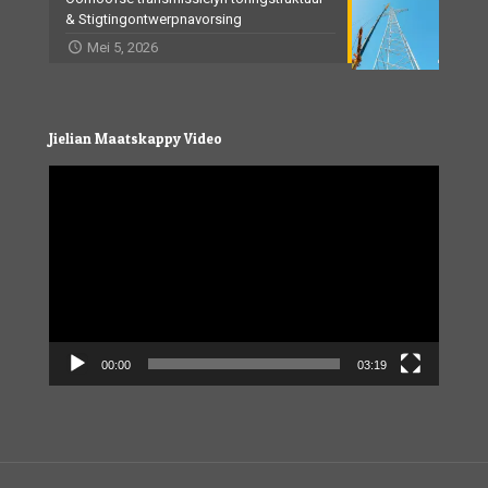
& Stigtingontwerpnavorsing
Mei 5, 2026
Jielian Maatskappy Video
Video
Player
00:00
03:19