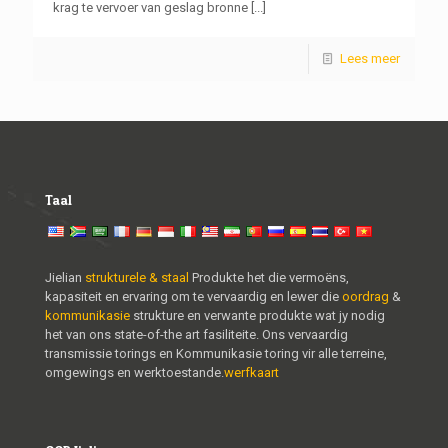
krag te vervoer van geslag bronne
[...]
Lees meer
Taal
Jielian
strukturele & staal
Produkte het die vermoëns,
kapasiteit en ervaring om te vervaardig en lewer die
oordrag
&
kommunikasie
strukture en verwante produkte wat jy nodig
het van ons state-of-the art fasiliteite. Ons vervaardig
transmissie torings en Kommunikasie toring vir alle terreine,
omgewings en werktoestande.
werfkaart