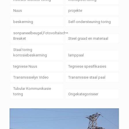
Nuus
projekte
beskerming
Self-ondersteuning toring
sonpaneelbeugel,Fotovoltaïsche
Breaket
Steel graad en materiaal
Staal toring
korrosiebeskerming
lamppaal
tegniese Nuus
Tegniese spesifikasies
Transmissielyn Video
Transmissie staal paal
Tubular Kommunikasie
toring
Ongekategoriseer