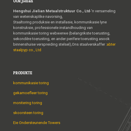
OOR Jielian
Hengshui Jielian Metaalstruktuur Co., Ltd
-'n versameling
van wetenskaplike navorsing,
Staaltoring produksie en installasie, kommunikasie lyne
konstruksie, professionele instandhouding van
kommunikasie toring webwerwe (belangrikste toerusting,
sekondêre toerusting, en ander perifere toerusting asook
binnenshuise verspreiding stelsel),Ons staalverskaffer :
abter
staalpyp co., Ltd
PRODUKTE
kommunikasie toring
gekamoefleer toring
monitering toring
skoorsteen toring
Eie Ondersteunende Towers