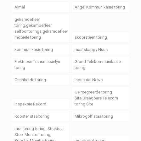
Almal
Angel Kommunikasie toring
gekamoefleer
toring,gekamoefleer
selfoontorings,gekamoefleer
mobiele toring
skoorsteen toring
kommunikasie toring
maatskappy Nuus
Elektriese Transmissielyn
Grond Telekommunikasie-
toring
toring
Geankerde toring
Industrial News
Geïntegreerde toring
Site,Draagbare Telecom
inspeksie Rekord
toring Site
Rooster staaltoring
Mikrogolf staaltoring
monitering toring, Struktuur
Steel Monitor toring,
Rooster Monitor toring
monopool toring