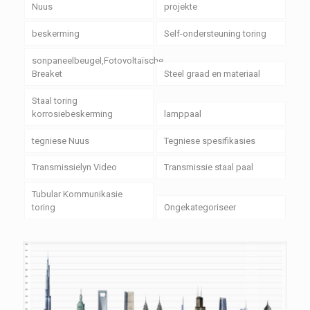
Nuus
projekte
beskerming
Self-ondersteuning toring
sonpaneelbeugel,Fotovoltaïsche
Breaket
Steel graad en materiaal
Staal toring
korrosiebeskerming
lamppaal
tegniese Nuus
Tegniese spesifikasies
Transmissielyn Video
Transmissie staal paal
Tubular Kommunikasie
toring
Ongekategoriseer