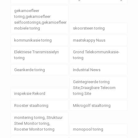
gekamoefleer
toring,gekamoefleer
selfoontorings,gekamoefleer
mobiele toring
skoorsteen toring
kommunikasie toring
maatskappy Nuus
Elektriese Transmissielyn
Grond Telekommunikasie-
toring
toring
Geankerde toring
Industrial News
Geïntegreerde toring
Site,Draagbare Telecom
inspeksie Rekord
toring Site
Rooster staaltoring
Mikrogolf staaltoring
monitering toring, Struktuur
Steel Monitor toring,
Rooster Monitor toring
monopool toring