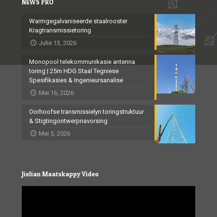
NEWS PRO
Warmgegalvaniseerde staalrooster
Kragtransmissietoring
Julie 13, 2026
Monopool telekommunikasie antenna
toring | 25m HDG Staal Tegniese
Spesifikasies & Ingenieursanalise
Mei 16, 2026
Oorhoofse transmissielyn toringstruktuur
& Stigtingontwerpnavorsing
Mei 5, 2026
Jielian Maatskappy Video
Video
Player