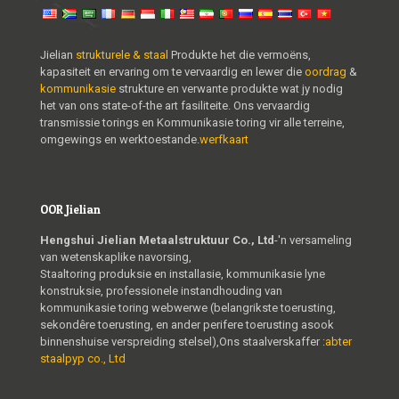
Jielian
strukturele & staal
Produkte het die vermoëns,
kapasiteit en ervaring om te vervaardig en lewer die
oordrag
&
kommunikasie
strukture en verwante produkte wat jy nodig
het van ons state-of-the art fasiliteite. Ons vervaardig
transmissie torings en Kommunikasie toring vir alle terreine,
omgewings en werktoestande.
werfkaart
OOR Jielian
Hengshui Jielian Metaalstruktuur Co., Ltd
-'n versameling
van wetenskaplike navorsing,
Staaltoring produksie en installasie, kommunikasie lyne
konstruksie, professionele instandhouding van
kommunikasie toring webwerwe (belangrikste toerusting,
sekondêre toerusting, en ander perifere toerusting asook
binnenshuise verspreiding stelsel),Ons staalverskaffer :
abter
staalpyp co., Ltd