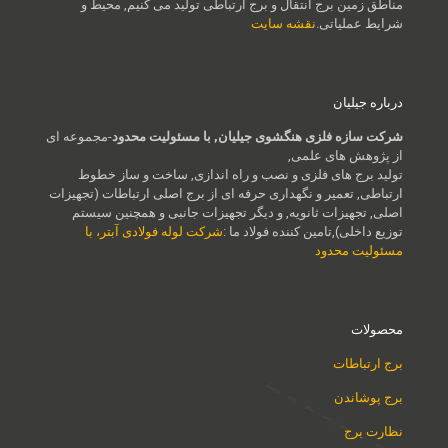
مناطق زمین برج انتقال و برج ارتباطی تولید می کنیم, محیط و
شرایط عملیاتی.
نقشه سایت
درباره جیلیان
شرکت سازه فلزی هنگشوی جیلیان, با مسئولیت محدود
-مجموعه ای
از پژوهش های علمی,
تولید برج های فلزی و نصب و راه اندازی, ساخت و ساز خطوط
ارتباطی, تعمیر و نگهداری حرفه ای از برج اصلی ارتباطات (تجهیزات
اصلی, تجهیزات ثانویه, و دیگر تجهیزات جانبی و همچنین سیستم
توزیع داخلی),تامین کننده فولاد ما :
شرکت لوله فولادی آبتر، با
مسئولیت محدود
محصولات
برج ارتباطات
برج پوشاندن
نظارت برج