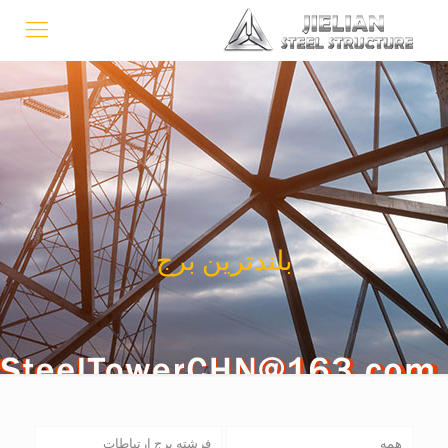
بلندترین برج
همه
فرشته برج ارتباطات