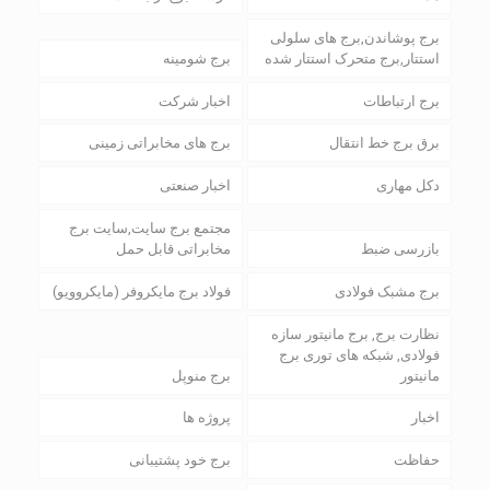
برج پوشاندن,برج های سلولی
استتار,برج متحرک استتار شده
برج شومینه
برج ارتباطات
اخبار شرکت
برق برج خط انتقال
برج های مخابراتی زمینی
دکل مهاری
اخبار صنعتی
مجتمع برج سایت,سایت برج
بازرسی ضبط
مخابراتی قابل حمل
برج مشبک فولادی
فولاد برج مایکروفر (مایکروویو)
نظارت برج, برج مانیتور سازه
فولادی, شبکه های توری برج
مانیتور
برج منوپل
اخبار
پروژه ها
حفاظت
برج خود پشتیبانی