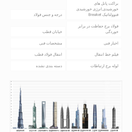
براکت پانل های
خورشیدی,انرژی خورشیدی
فتوولتائیک Breaket
درجه و جنس فولاد
فولاد برج حفاظت در برابر
خوردگی
خیابان قطب
اخبار فنی
مشخصات فنی
فیلم خط انتقال
انتقال فولاد قطب
لوله برج ارتباطات
دسته بندی نشده