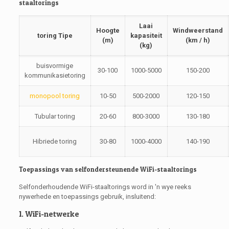
staaltorings
Laai
Hoogte
Windweerstand
toring Tipe
kapasiteit
(m)
(km / h)
(kg)
buisvormige
30-100
1000-5000
150-200
kommunikasietoring
monopool toring
10-50
500-2000
120-150
Tubular toring
20-60
800-3000
130-180
Hibriede toring
30-80
1000-4000
140-190
Toepassings van selfondersteunende WiFi-staaltorings
Selfonderhoudende WiFi-staaltorings word in 'n wye reeks
nywerhede en toepassings gebruik, insluitend:
1. WiFi-netwerke