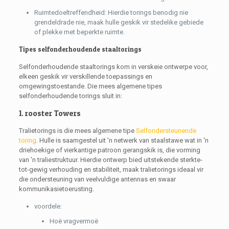
Ruimtedoeltreffendheid: Hierdie torings benodig nie
grendeldrade nie, maak hulle geskik vir stedelike gebiede
of plekke met beperkte ruimte.
Tipes selfonderhoudende staaltorings
Selfonderhoudende staaltorings kom in verskeie ontwerpe voor,
elkeen geskik vir verskillende toepassings en
omgewingstoestande. Die mees algemene tipes
selfonderhoudende torings sluit in:
1. rooster Towers
Tralietorings is die mees algemene tipe
Selfondersteunende
toring
. Hulle is saamgestel uit 'n netwerk van staalstawe wat in 'n
driehoekige of vierkantige patroon gerangskik is, die vorming
van 'n traliestruktuur. Hierdie ontwerp bied uitstekende sterkte-
tot-gewig verhouding en stabiliteit, maak tralietorings ideaal vir
die ondersteuning van veelvuldige antennas en swaar
kommunikasietoerusting.
voordele:
Hoë vragvermoë