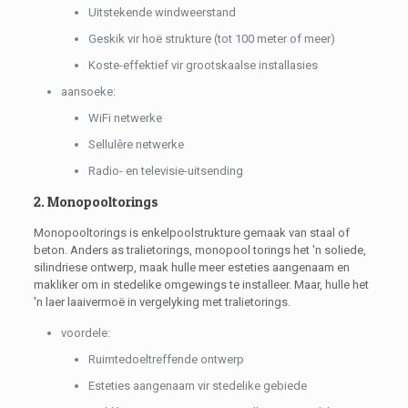
Uitstekende windweerstand
Geskik vir hoë strukture (tot 100 meter of meer)
Koste-effektief vir grootskaalse installasies
aansoeke:
WiFi netwerke
Sellulêre netwerke
Radio- en televisie-uitsending
2. Monopooltorings
Monopooltorings is enkelpoolstrukture gemaak van staal of
beton. Anders as tralietorings, monopool torings het 'n soliede,
silindriese ontwerp, maak hulle meer esteties aangenaam en
makliker om in stedelike omgewings te installeer. Maar, hulle het
'n laer laaivermoë in vergelyking met tralietorings.
voordele:
Ruimtedoeltreffende ontwerp
Esteties aangenaam vir stedelike gebiede