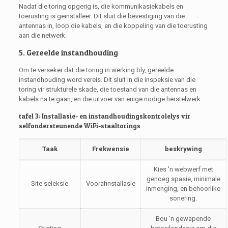
Nadat die toring opgerig is, die kommunikasiekabels en
toerusting is geïnstalleer. Dit sluit die bevestiging van die
antennas in, loop die kabels, en die koppeling van die toerusting
aan die netwerk.
5. Gereelde instandhouding
Om te verseker dat die toring in werking bly, gereelde
instandhouding word vereis. Dit sluit in die inspeksie van die
toring vir strukturele skade, die toestand van die antennas en
kabels na te gaan, en die uitvoer van enige nodige herstelwerk.
tafel 3: Installasie- en instandhoudingskontrolelys vir
selfondersteunende WiFi-staaltorings
Taak
Frekwensie
beskrywing
Kies 'n webwerf met
genoeg spasie, minimale
Site seleksie
Voorafinstallasie
inmenging, en behoorlike
sonering.
Bou ’n gewapende