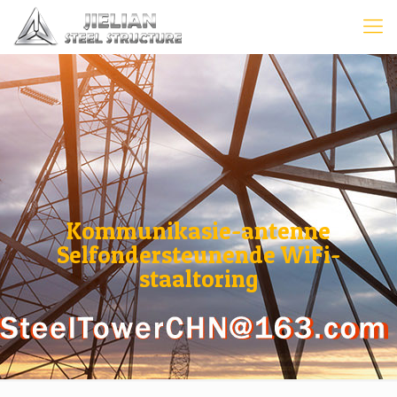
Kommunikasie-antenne
Selfondersteunende WiFi-
staaltoring