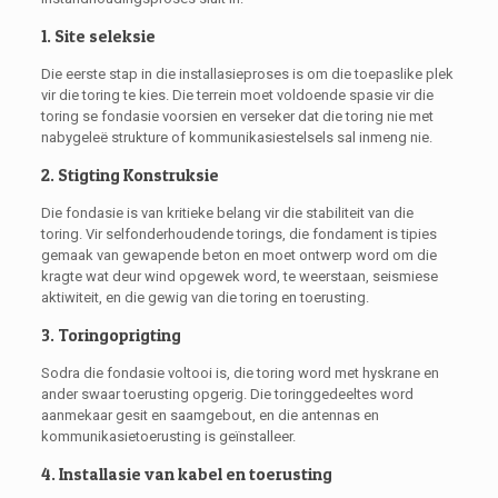
1. Site seleksie
Die eerste stap in die installasieproses is om die toepaslike plek
vir die toring te kies. Die terrein moet voldoende spasie vir die
toring se fondasie voorsien en verseker dat die toring nie met
nabygeleë strukture of kommunikasiestelsels sal inmeng nie.
2. Stigting Konstruksie
Die fondasie is van kritieke belang vir die stabiliteit van die
toring. Vir selfonderhoudende torings, die fondament is tipies
gemaak van gewapende beton en moet ontwerp word om die
kragte wat deur wind opgewek word, te weerstaan, seismiese
aktiwiteit, en die gewig van die toring en toerusting.
3. Toringoprigting
Sodra die fondasie voltooi is, die toring word met hyskrane en
ander swaar toerusting opgerig. Die toringgedeeltes word
aanmekaar gesit en saamgebout, en die antennas en
kommunikasietoerusting is geïnstalleer.
4. Installasie van kabel en toerusting