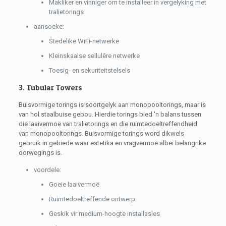
Makliker en vinniger om te installeer in vergelyking met
tralietorings
aansoeke:
Stedelike WiFi-netwerke
Kleinskaalse sellulêre netwerke
Toesig- en sekuriteitstelsels
3. Tubular Towers
Buisvormige torings is soortgelyk aan monopooltorings, maar is
van hol staalbuise gebou. Hierdie torings bied 'n balans tussen
die laaivermoë van tralietorings en die ruimtedoeltreffendheid
van monopooltorings. Buisvormige torings word dikwels
gebruik in gebiede waar estetika en vragvermoë albei belangrike
oorwegings is.
voordele:
Goeie laaivermoë
Ruimtedoeltreffende ontwerp
Geskik vir medium-hoogte installasies