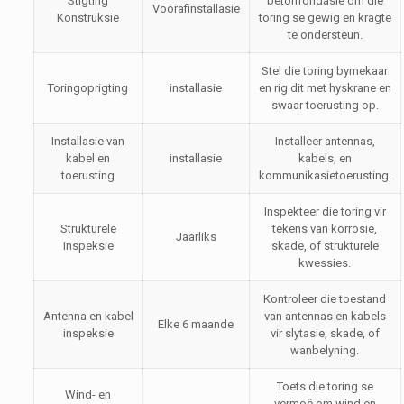
Stigting
betonfondasie om die
Voorafinstallasie
Konstruksie
toring se gewig en kragte
te ondersteun.
Stel die toring bymekaar
Toringoprigting
installasie
en rig dit met hyskrane en
swaar toerusting op.
Installasie van
Installeer antennas,
kabel en
installasie
kabels, en
toerusting
kommunikasietoerusting.
Inspekteer die toring vir
Strukturele
tekens van korrosie,
Jaarliks
inspeksie
skade, of strukturele
kwessies.
Kontroleer die toestand
Antenna en kabel
van antennas en kabels
Elke 6 maande
inspeksie
vir slytasie, skade, of
wanbelyning.
Toets die toring se
Wind- en
vermoë om wind en