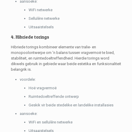
aansoeke:
WiFi netwerke
Sellulêre netwerke
Uitsaaistelsels
4. Hibriede torings
Hibriede torings kombineer elemente van tralie- en
monopoolontwerpe om 'n balans tussen vragvermoë te bied,
stabiliteit, en ruimtedoeltreffendheid. Hierdie torings word
dikwels gebruik in gebiede waar beide estetika en funksionaliteit
belangrik is.
voordele:
Hoë vragvermoë
Ruimtedoeltreffende ontwerp
Geskik vir beide stedelike en landelike installasies
aansoeke:
WiFi en sellulêre netwerke
Uitsaaistelsels