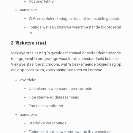
Koste-effektief
aansoeke:
WiFi en sellulêre torings in kus- of industriële gebiede
Torings wat aan strawwe weerstoestande blootgestel
is
2. Vlekvrye staal
Vlekvrye staal is nog 'n gewilde materiaal vir selfonderhoudende
torings, veral in omgewings waar korrosiebestandheid krities is.
Vlekvrye staal bevat chroom, wat 'n beskermende oksiedlaag op
die oppervlak vorm, voorkoming van roes en korrosie.
voordele:
Uitstekende weerstand teen korrosie
Hoë sterkte en duursaamheid
Estetiese voorkoms
aansoeke:
Stedelike WiFi-torings
Torings in korrosiewe omgewings (bv, chemiese