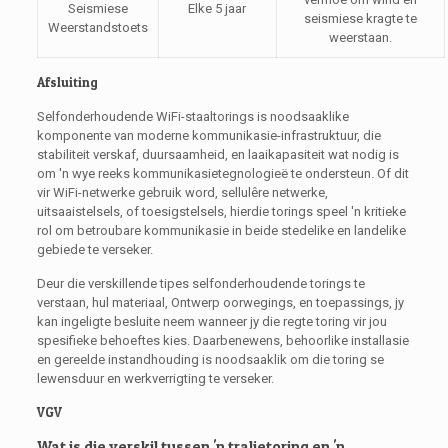
Seismiese
Elke 5 jaar
seismiese kragte te
Weerstandstoets
weerstaan.
Afsluiting
Selfonderhoudende WiFi-staaltorings is noodsaaklike
komponente van moderne kommunikasie-infrastruktuur, die
stabiliteit verskaf, duursaamheid, en laaikapasiteit wat nodig is
om 'n wye reeks kommunikasietegnologieë te ondersteun. Of dit
vir WiFi-netwerke gebruik word, sellulêre netwerke,
uitsaaistelsels, of toesigstelsels, hierdie torings speel 'n kritieke
rol om betroubare kommunikasie in beide stedelike en landelike
gebiede te verseker.
Deur die verskillende tipes selfonderhoudende torings te
verstaan, hul materiaal, Ontwerp oorwegings, en toepassings, jy
kan ingeligte besluite neem wanneer jy die regte toring vir jou
spesifieke behoeftes kies. Daarbenewens, behoorlike installasie
en gereelde instandhouding is noodsaaklik om die toring se
lewensduur en werkverrigting te verseker.
VGV
Wat is die verskil tussen 'n tralietoring en 'n