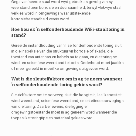
Gegalvaniseerde staal word wyd gebruik as gevolg van sy
weerstand teen korrosie en duursaamheid, terwyl vlekvrye staal
verkies word in omgewings waar uitstekende
korrosiebestandheid vereis word.
Hoe hou ek 'n selfonderhoudende WiFi-staaltoring in
stand?
Gereelde instandhouding van 'n selfonderhoudende toring sluit
in die inspeksie van die struktuur vir korrosie of skade, die
toestand van antennas en kabels na te gaan, en die toring se
wind- en seismiese weerstand te toets. Onderhoud moet jaarliks ​​
of meer gereeld in moeilike omgewings uitgevoer word.
Wat is die sleutelfaktore om in ag te neem wanneer
'n selfonderhoudende toring gekies word?
Sleutelfaktore om te oorweeg sluit die hoogte in, laai kapasiteit,
wind weerstand, seismiese weerstand, en estetiese oorwegings
van die toring. Daarbenewens, die ligging en
omgewingstoestande moet in ag geneem word wanneer die
toepaslike toringtipe en materiaal gekies word.