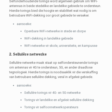
Selfonderhoudende torings word algemeen gebruik om WiFi-
antennas in beide stedelike en landelike gebiede te ondersteun.
Hierdie torings bied die hoogte en stabiliteit wat nodig is om
betroubare WiFi-dekking oor groot gebiede te verseker.
aansoeke:
Openbare WiFi-netwerke in stede en dorpe
WiFi-dekking in landelike gebiede
WiFi-netwerke vir skole, universiteite, en kampusse
2. Sellulêre netwerke
Sellulêre netwerke maak staat op selfondersteunende torings
om antennas vir 4G te ondersteun, 5G, en ander draadlose
tegnologieë. Hierdie torings is noodsaaklik vir die verskaffing
van betroubare sellulêre dekking, veral in afgeleë gebiede.
aansoeke:
Sellulêre torings vir 4G- en 5G-netwerke
Torings vir landelike en afgeleë sellulêre dekking
Torings vir selfoonnetwerkoperateurs