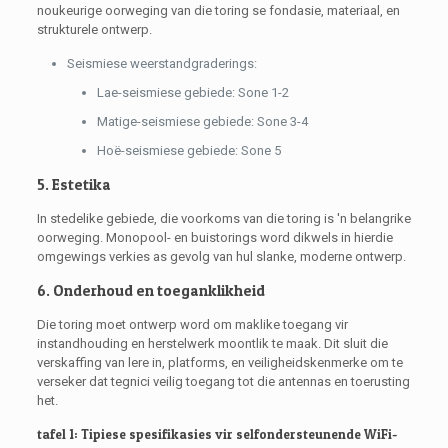
noukeurige oorweging van die toring se fondasie, materiaal, en
strukturele ontwerp.
Seismiese weerstandgraderings:
Lae-seismiese gebiede: Sone 1-2
Matige-seismiese gebiede: Sone 3-4
Hoë-seismiese gebiede: Sone 5
5. Estetika
In stedelike gebiede, die voorkoms van die toring is 'n belangrike
oorweging. Monopool- en buistorings word dikwels in hierdie
omgewings verkies as gevolg van hul slanke, moderne ontwerp.
6. Onderhoud en toeganklikheid
Die toring moet ontwerp word om maklike toegang vir
instandhouding en herstelwerk moontlik te maak. Dit sluit die
verskaffing van lere in, platforms, en veiligheidskenmerke om te
verseker dat tegnici veilig toegang tot die antennas en toerusting
het.
tafel 1: Tipiese spesifikasies vir selfondersteunende WiFi-