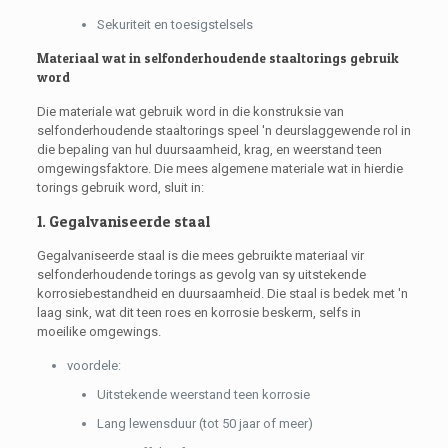
Sekuriteit en toesigstelsels
Materiaal wat in selfonderhoudende staaltorings gebruik
word
Die materiale wat gebruik word in die konstruksie van
selfonderhoudende staaltorings speel 'n deurslaggewende rol in
die bepaling van hul duursaamheid, krag, en weerstand teen
omgewingsfaktore. Die mees algemene materiale wat in hierdie
torings gebruik word, sluit in:
1. Gegalvaniseerde staal
Gegalvaniseerde staal is die mees gebruikte materiaal vir
selfonderhoudende torings as gevolg van sy uitstekende
korrosiebestandheid en duursaamheid. Die staal is bedek met 'n
laag sink, wat dit teen roes en korrosie beskerm, selfs in
moeilike omgewings.
voordele:
Uitstekende weerstand teen korrosie
Lang lewensduur (tot 50 jaar of meer)