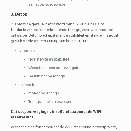
aanlegte, Kusgebiede)
3. Beton
In sommige gevalle, beton word gebruik vir die basis of
fondasie van selfonderhoudende torings, veral vir monopool-
ontwerpe. Beton bied uitstekende stabiliteit en sterkte, maak dit
geskik vir die ondersteuning van hoë strukture.
voordele:
Hoë sterkte en stabiliteit
Weerstand teen omgewingstres
Geskik vir hoë torings
aansoeke:
monopool torings
Torings in seismiese sones
Ontwerpoorwegings vir selfondersteunende WiFi-
staaltorings
Wanneer 'n selfonderhoudende WiFi-staaltoring ontwerp word,