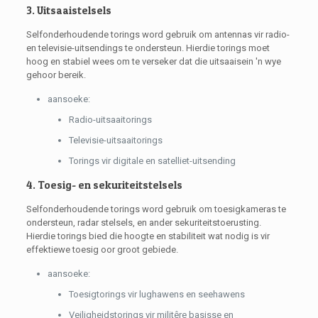
3. Uitsaaistelsels
Selfonderhoudende torings word gebruik om antennas vir radio-
en televisie-uitsendings te ondersteun. Hierdie torings moet
hoog en stabiel wees om te verseker dat die uitsaaisein 'n wye
gehoor bereik.
aansoeke:
Radio-uitsaaitorings
Televisie-uitsaaitorings
Torings vir digitale en satelliet-uitsending
4. Toesig- en sekuriteitstelsels
Selfonderhoudende torings word gebruik om toesigkameras te
ondersteun, radar stelsels, en ander sekuriteitstoerusting.
Hierdie torings bied die hoogte en stabiliteit wat nodig is vir
effektiewe toesig oor groot gebiede.
aansoeke:
Toesigtorings vir lughawens en seehawens
Veiligheidstorings vir militêre basisse en