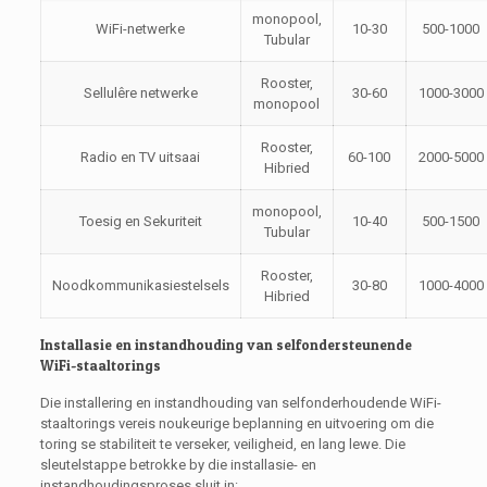
monopool,
WiFi-netwerke
10-30
500-1000
Tubular
Rooster,
Sellulêre netwerke
30-60
1000-3000
monopool
Rooster,
Radio en TV uitsaai
60-100
2000-5000
Hibried
monopool,
Toesig en Sekuriteit
10-40
500-1500
Tubular
Rooster,
Noodkommunikasiestelsels
30-80
1000-4000
Hibried
Installasie en instandhouding van selfondersteunende
WiFi-staaltorings
Die installering en instandhouding van selfonderhoudende WiFi-
staaltorings vereis noukeurige beplanning en uitvoering om die
toring se stabiliteit te verseker, veiligheid, en lang lewe. Die
sleutelstappe betrokke by die installasie- en
instandhoudingsproses sluit in: