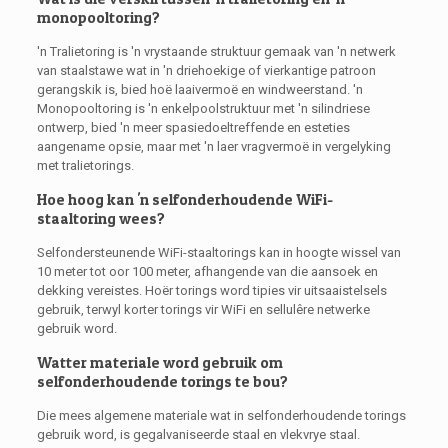
monopooltoring?
'n Tralietoring is 'n vrystaande struktuur gemaak van 'n netwerk
van staalstawe wat in 'n driehoekige of vierkantige patroon
gerangskik is, bied hoë laaivermoë en windweerstand. 'n
Monopooltoring is 'n enkelpoolstruktuur met 'n silindriese
ontwerp, bied 'n meer spasiedoeltreffende en esteties
aangename opsie, maar met 'n laer vragvermoë in vergelyking
met tralietorings.
Hoe hoog kan 'n selfonderhoudende WiFi-
staaltoring wees?
Selfondersteunende WiFi-staaltorings kan in hoogte wissel van
10 meter tot oor 100 meter, afhangende van die aansoek en
dekking vereistes. Hoër torings word tipies vir uitsaaistelsels
gebruik, terwyl korter torings vir WiFi en sellulêre netwerke
gebruik word.
Watter materiale word gebruik om
selfonderhoudende torings te bou?
Die mees algemene materiale wat in selfonderhoudende torings
gebruik word, is gegalvaniseerde staal en vlekvrye staal.