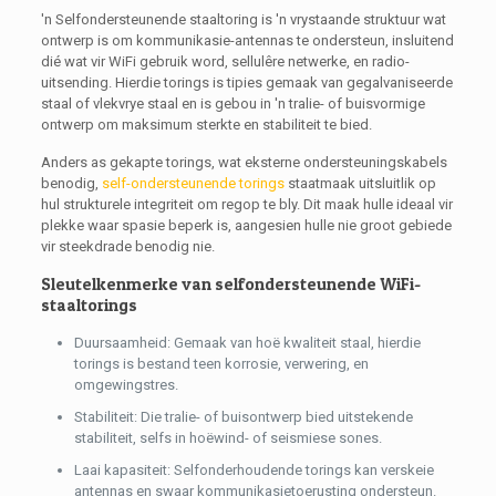
'n Selfondersteunende staaltoring is 'n vrystaande struktuur wat
ontwerp is om kommunikasie-antennas te ondersteun, insluitend
dié wat vir WiFi gebruik word, sellulêre netwerke, en radio-
uitsending. Hierdie torings is tipies gemaak van gegalvaniseerde
staal of vlekvrye staal en is gebou in 'n tralie- of buisvormige
ontwerp om maksimum sterkte en stabiliteit te bied.
Anders as gekapte torings, wat eksterne ondersteuningskabels
benodig,
self-ondersteunende torings
staatmaak uitsluitlik op
hul strukturele integriteit om regop te bly. Dit maak hulle ideaal vir
plekke waar spasie beperk is, aangesien hulle nie groot gebiede
vir steekdrade benodig nie.
Sleutelkenmerke van selfondersteunende WiFi-
staaltorings
Duursaamheid: Gemaak van hoë kwaliteit staal, hierdie
torings is bestand teen korrosie, verwering, en
omgewingstres.
Stabiliteit: Die tralie- of buisontwerp bied uitstekende
stabiliteit, selfs in hoëwind- of seismiese sones.
Laai kapasiteit: Selfonderhoudende torings kan verskeie
antennas en swaar kommunikasietoerusting ondersteun.