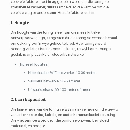
verskeie faktore moet in ag geneem word om die toring se
stabiliteit te verseker, duursaamheid, en die vermoë om die
vereiste vrag te ondersteun. Hierdie faktore sluit in:
1. Hoogte
Die hoogte van die toring is een van die mees kritieke
ontwerpoorwegings, aangesien dit die toring se vermoë bepaal
om dekking oor 'n wye gebied te bied. Hoër torings word
benodig vir langafstandkommunikasie, terwyl korter torings
geskik is vir plaaslike of stedelike netwerke.
Tipiese Hoogtes:
Kleinskaalse WiFi-netwerke: 10-30 meter
Sellulêre netwerke: 30-60 meter
Uitsaaistelsels: 60-100 meter of meer
2. Laai kapasiteit
Die laaivermoë van die toring verwys na sy vermoë om die gewig
van antennas te dra, kabels, en ander kommunikasietoerusting.
Die vragvermoë word deur die toring se ontwerp beïnvloed,
materiaal, en hoogte.