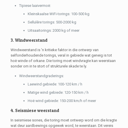
Tipiese laaivermoë:
Kleinskaalse WiFi-torings: 100-500 kg
Sellulêre torings: 500-2000 kg
Uitsaaitorings: 2000 kg of meer
3. Windweerstand
Windweerstand is 'n kritieke faktor in die ontwerp van
selfonderhoudende torings, veral in gebiede wat geneig is tot
hoë winde of orkane. Die toring moet windvragte kan weerstaan ​​
sonder om in te stort of strukturele skade te ly.
Windweerstandgraderings:
Laewind gebiede: 100-120 km / h
Matige wind gebiede: 120-150 km / h
Hoë wind gebiede: 150-200 km/h of meer
4. Seismiese weerstand
In seismiese sones, die toring moet ontwerp word om die kragte
wat deur aardbewings opgewek word, te weerstaan. Dit vereis