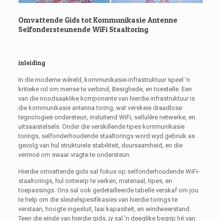
Omvattende Gids tot Kommunikasie Antenne
Selfondersteunende WiFi Staaltoring
inleiding
In die moderne wêreld, kommunikasie-infrastruktuur speel 'n
kritieke rol om mense te verbind, Besighede, en toestelle. Een
van die noodsaaklike komponente van hierdie infrastruktuur is
die kommunikasie antenna toring, wat verskeie draadlose
tegnologieë ondersteun, insluitend WiFi, sellulêre netwerke, en
uitsaaistelsels. Onder die verskillende tipes kommunikasie
torings, selfonderhoudende staaltorings word wyd gebruik as
gevolg van hul strukturele stabiliteit, duursaamheid, en die
vermoë om swaar vragte te ondersteun.
Hierdie omvattende gids sal fokus op selfonderhoudende WiFi-
staaltorings, hul ontwerp te verken, materiaal, tipes, en
toepassings. Ons sal ook gedetailleerde tabelle verskaf om jou
te help om die sleutelspesifikasies van hierdie torings te
verstaan, hoogte ingesluit, laai kapasiteit, en windweerstand.
Teen die einde van hierdie gids, jy sal 'n deeglike begrip hê van