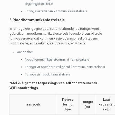
regeringsfasiliteite
Torings vir radar en kommunikasiestelsels
5. Noodkommunikasiestelsels
In rampgevoelige gebiede, selfonderhoudende torings word
gebruik om noodkommunikasiestelsels te ondersteun. Hierdie
torings verseker dat kommunikasie operasioneel bly tydens
noodgevalle, soos orkane, aardbewings, en vloede.
aansoeke:
Noodkommunikasietorings vir rampreaksie
Torings vir openbare veiligheid kommunikasie stelsels
Torings vir nooduitsaaistelsels
tafel 2: Algemene toepassings van selfondersteunende
WiFi-staaltorings
Tipiese
Laai
Hoogte
aansoek
toring
kapasiteit
(m)
tipe
(kg)