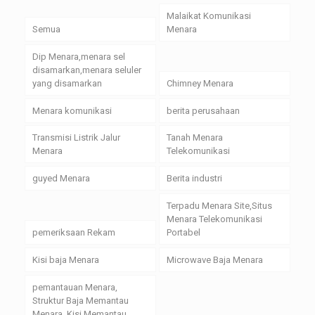
Malaikat Komunikasi
Semua
Menara
Dip Menara,menara sel
disamarkan,menara seluler
yang disamarkan
Chimney Menara
Menara komunikasi
berita perusahaan
Transmisi Listrik Jalur
Tanah Menara
Menara
Telekomunikasi
guyed Menara
Berita industri
Terpadu Menara Site,Situs
Menara Telekomunikasi
pemeriksaan Rekam
Portabel
Kisi baja Menara
Microwave Baja Menara
pemantauan Menara,
Struktur Baja Memantau
Menara, Kisi Memantau