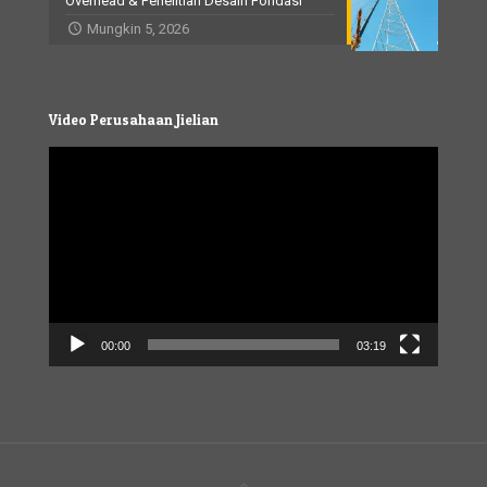
Overhead & Penelitian Desain Fondasi
Mungkin 5, 2026
Video Perusahaan Jielian
Video
Player
00:00
03:19