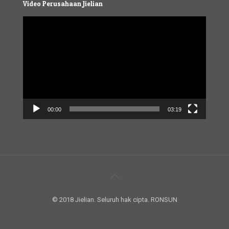
Video Perusahaan Jielian
Video
Player
00:00
03:19
© 2018 Jielian. Seluruh hak cipta. RONSUN