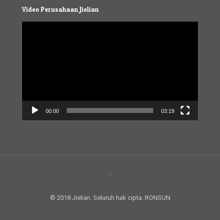
Video Perusahaan Jielian
Video
Player
00:00
03:19
© 2018 Jielian. Seluruh hak cipta. RONSUN