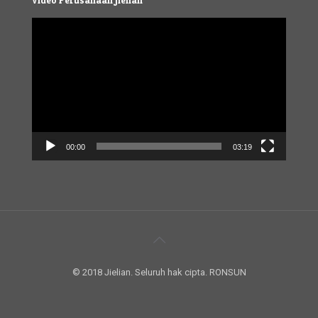
Video
Player
00:00
03:19
© 2018 Jielian. Seluruh hak cipta. RONSUN