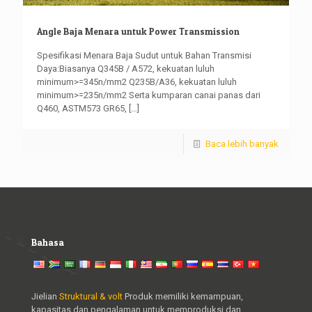
Angle Baja Menara untuk Power Transmission
Spesifikasi Menara Baja Sudut untuk Bahan Transmisi
Daya:Biasanya Q345B / A572, kekuatan luluh
minimum>=345n/mm2 Q235B/A36, kekuatan luluh
minimum>=235n/mm2 Serta kumparan canai panas dari
Q460, ASTM573 GR65,
[…]
Baca lebih banyak
Bahasa
Jielian
Struktural & volt
Produk memiliki kemampuan,
kapasitas dan pengalaman untuk memproduksi dan