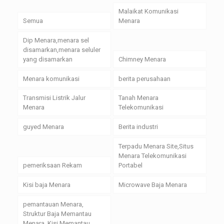
Malaikat Komunikasi
Semua
Menara
Dip Menara,menara sel
disamarkan,menara seluler
yang disamarkan
Chimney Menara
Menara komunikasi
berita perusahaan
Transmisi Listrik Jalur
Tanah Menara
Menara
Telekomunikasi
guyed Menara
Berita industri
Terpadu Menara Site,Situs
Menara Telekomunikasi
pemeriksaan Rekam
Portabel
Kisi baja Menara
Microwave Baja Menara
pemantauan Menara,
Struktur Baja Memantau
Menara, Kisi Memantau