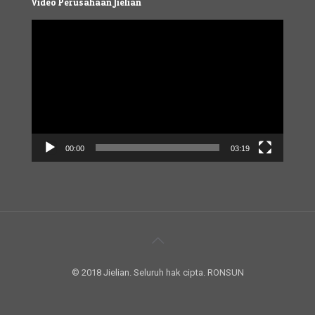
Video Perusahaan Jielian
Video
Player
00:00
03:19
© 2018 Jielian. Seluruh hak cipta. RONSUN