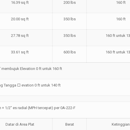
16.39 sq ft
200 lbs
160 ft
20.00 sq ft
350 lbs
160 ft
27.78 sq ft
350 lbs
160 ft untuk 13
33.61 sq ft
600 lbs
160 ft untuk 13
″ membujuk Elevation 0 ft untuk 160 ft
g Tangga □ evation 0 ft untuk 140 ft
 + 1/2″ es radial (MPH tercepat) per 0A-222-F
Datar di Area Plat
Berat
Ketinggian