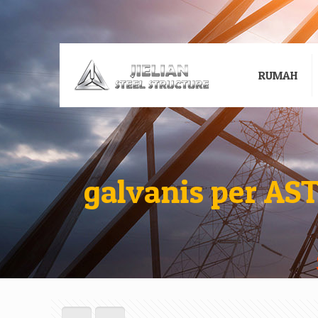
RUMAH
galvanis per AS