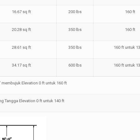
16.67 sq ft
200 lbs
160 ft
20.28 sq ft
350 lbs
160 ft
28.61 sq ft
350 lbs
160 ft untuk 13
34.17 sq ft
600 lbs
160 ft untuk 13
″ membujuk Elevation 0 ft untuk 160 ft
ng Tangga Elevation 0 ft untuk 140 ft