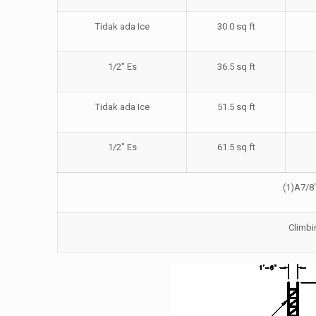
Tidak ada Ice
30.0 sq ft
1/2″ Es
36.5 sq ft
Tidak ada Ice
51.5 sq ft
1/2″ Es
61.5 sq ft
(1)
A
7/8
Climbi