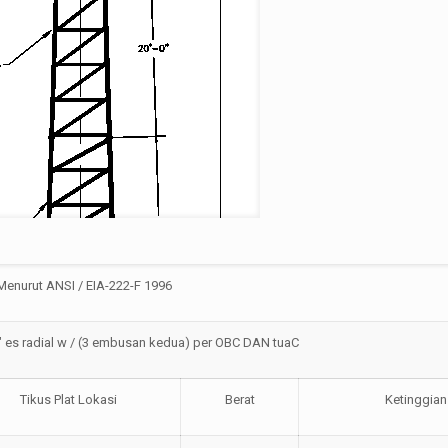
Menurut ANSI / EIA-222-F 1996
″ es radial w / (3 embusan kedua) per OBC DAN
tua
C
Tikus Plat Lokasi
Berat
Ketinggian