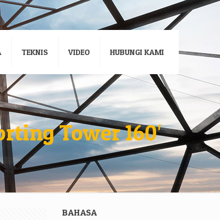
A
TEKNIS
VIDEO
HUBUNGI KAMI
rting Tower 160′
BAHASA