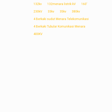
132kv
132menara listrik kV
160'
230kV
33kv
35kv
380kv
4 Berkaki sudut Menara Telekomunikasi
4 Berkaki Tubular Komunikasi Menara
400KV