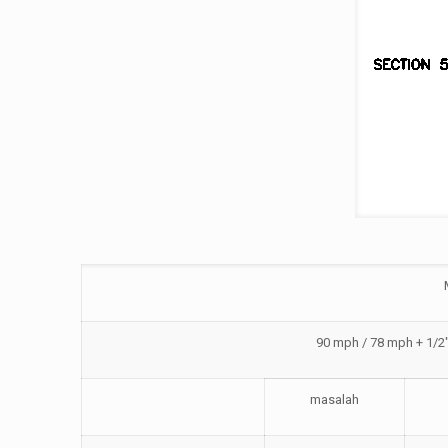
90 mph / 78 mph + 1/2
masalah