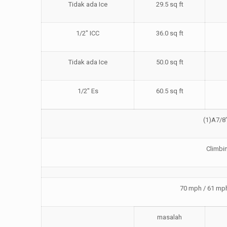
Tidak ada Ice
29.5 sq ft
1/2″ ICC
36.0 sq ft
Tidak ada Ice
50.0 sq ft
1/2″ Es
60.5 sq ft
(1)
A
7/8
Climbin
70 mph / 61 mph
masalah