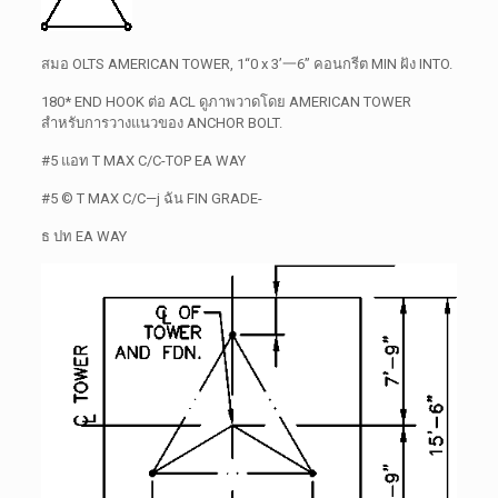
สมอ
OLTS
AMERICAN TOWER, 1“0 x 3’
一
6” คอนกรีต MIN ฝัง INTO.
180* END HOOK ต่อ ACL ดูภาพวาดโดย AMERICAN TOWER
สำหรับการวางแนวของ ANCHOR BOLT.
#5 แอท
T
MAX C/C-TOP EA WAY
#5 ©
T
MAX
C/C—j ฉัน
FIN GRADE-
ธ ปท EA WAY