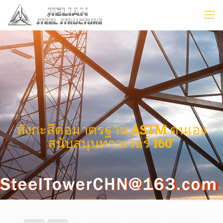
สังกะสีต่อมาตรฐาน ASTM ตนเอง
สนับสนุนทาวเวอร์ 160′