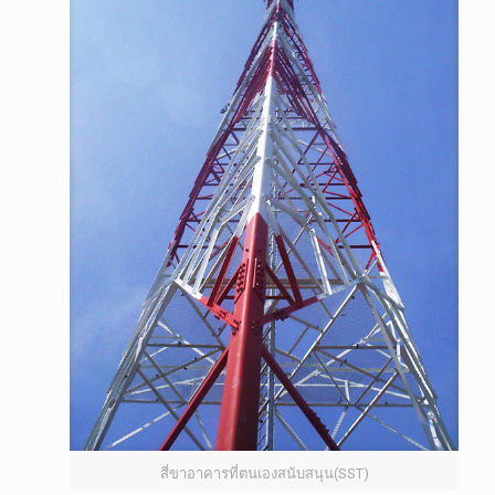
สี่ขาอาคารที่ตนเองสนับสนุน(SST)