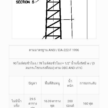
ตามมาตรฐาน ANSI / EIA-222-F 1996
90 ไมล์ต่อชั่วโมง / 78 ไมล์ต่อชั่วโมง + 1/2″ น้ำแข็งรัศมี w / (3
ลมกระโชกแรงที่สอง) ตาม OBC AND
เก่า
C
น้ำ
ปัญหา
พื้นที่ดินหนู
การยกระดับ
หนัก
29.5
ไม่มีน้ำ
16.39 ตาราง
200
ตาราง
160 ฟุต
แข็ง
ฟุต
ปอนด์