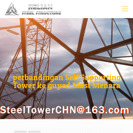
perbandingan Self Supporting
Tower ke guyed Mast Menara