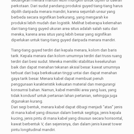
sedangkan menara mandiri lebih mungkin untuk dipilih di daerah
perkotaan. Dari sudut pandang produksi guyed tiang-tiang harus
dipilih daripada menara mandiri, karena sejumlah unsur yang
berbeda secara signifikan berkurang, yang mengarah ke
produksi lebih mudah dan logistik. Melihat beberapa kelemahan
dari tiang-tiang guyed ukuran area situs adalah salah satu dari
mereka, karena area situs yang lebih besar yang signifikan
diperlukan untuk tiang-tiang guyed daripada menara mandiri.
Tiang-tiang guyed terdiri dari kepala menara, kolom dan baris
tarik. Kepala menara dan kolom umumnya terdiri dari truss ruang
terdiri dari besi sudut. Mereka memiliki stabilitas keseluruhan
baik dan dapat menahan tekanan aksial besar. kawat umumnya
terbuat dari baja berkekuatan tinggi untai dan dapat menahan
gaya tarik besar. Menara kabel dapat membuat penuh
penggunaan karakteristik kekuatan material dan mengurangi
konsumsi bahan. Namun, kabel memiliki area yang luas, yang
tidak kondusif untuk pertanian lahan pertanian, sehingga juga
digunakan kurang.
Dari segi bentuk, menara kabel dapat dibagi menjadi “atas” jenis
di mana kabel yang disusun dalam bentuk segitiga, jenis kepala
kucing, jenis pintu di mana kabel yang disusun secara horisontal,
kawat berbentuk V, dan sejenisnya, dan dalam jenis kawat tower
pintu longitudinal mandiri.