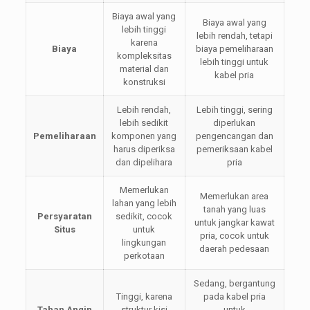
Biaya awal yang
Biaya awal yang
lebih tinggi
lebih rendah, tetapi
karena
Biaya
biaya pemeliharaan
kompleksitas
lebih tinggi untuk
material dan
kabel pria
konstruksi
Lebih rendah,
Lebih tinggi, sering
lebih sedikit
diperlukan
Pemeliharaan
komponen yang
pengencangan dan
harus diperiksa
pemeriksaan kabel
dan dipelihara
pria
Memerlukan
Memerlukan area
lahan yang lebih
tanah yang luas
Persyaratan
sedikit, cocok
untuk jangkar kawat
Situs
untuk
pria, cocok untuk
lingkungan
daerah pedesaan
perkotaan
Sedang, bergantung
Tinggi, karena
pada kabel pria
Tahan Angin
struktur kisi
untuk