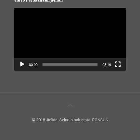
Video
Player
00:00
03:19
© 2018 Jielian. Seluruh hak cipta. RONSUN