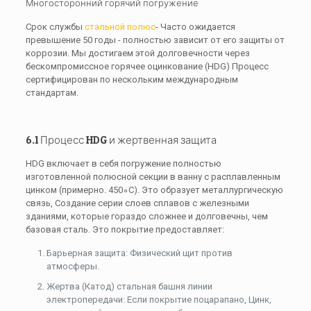
Многосторонний горячий погружение
Срок службы
стальной полюс
- Часто ожидается
превышение 50 годы - полностью зависит от его защиты от
коррозии. Мы достигаем этой долговечности через
бескомпромиссное горячее оцинкование (HDG) Процесс
сертифицирован по нескольким международным
стандартам.
6.1 Процесс HDG и жертвенная защита
HDG включает в себя погружение полностью
изготовленной полюсной секции в ванну с расплавленным
цинком (примерно.
450∘C
). Это образует металлургическую
связь, Создание серии слоев сплавов с железными
зданиями, которые гораздо сложнее и долговечны, чем
базовая сталь. Это покрытие предоставляет:
Барьерная защита: Физический щит против
атмосферы.
Жертва (Катод) стальная башня линии
электропередачи: Если покрытие поцарапано, Цинк,