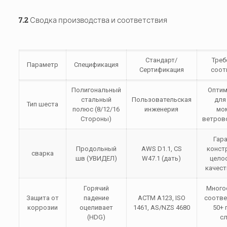
7.2 Сводка производства и соответствия
Стандарт/
Треб
Параметр
Спецификация
Сертификация
соот
Полигональный
Опти
стальный
Пользовательская
для
Тип шеста
полюс (8/12/16
инженерия
мо
Стороны)
ветрово
Гар
Продольный
AWS D1.1, CS
конст
сварка
шв (УВИДЕЛ)
W47.1 (дать)
цело
качест
Горячий
Много
Защита от
падение
АСТМ А123, ISO
соотве
коррозии
оцеливает
1461, AS/NZS 4680
50+ 
(HDG)
с