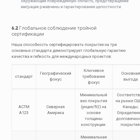
окружающий поврежденную область, предотвращение
миграции ржавчины и гарантирование целостности.
6.2 Глобальное соблюдение тройной
сертификации
Наша способность сертифицировать покрытие на три
основных стандарта демонстрирует глобальную гарантию
качества и гибкость для международных проектов:
Ключевое
Географический
Основна
стандарт
требование
фокус
выгода
фокус
Минимальный
Соответств
вес покрытия
на рынке СШ
АСТМ
Северная
(
унция/ft2
) на
Канады;
А123
Америка
основе
Определенн
толщины
долговечно
конструкции.
покрытия
Минимальная