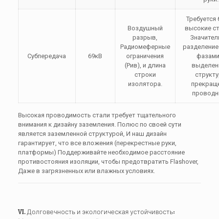
Требуется
Воздушный
высокие с
разрыв,
Значител
Радиомеферные
разделение
Субпередача
69кВ
ограничения
фазами
(Рив), и длина
выделен
строки
структ
изолятора.
прекращ
проводн
Высокая проводимость стали требует тщательного
внимания к дизайну заземления. Полюс по своей сути
является заземленной структурой, И наш дизайн
гарантирует, что все вложения (перекрестные руки,
платформы) Поддерживайте необходимое расстояние
противостояния изоляции, чтобы предотвратить Flashover,
Даже в загрязненных или влажных условиях.
VI. Долговечность и экологическая устойчивость: