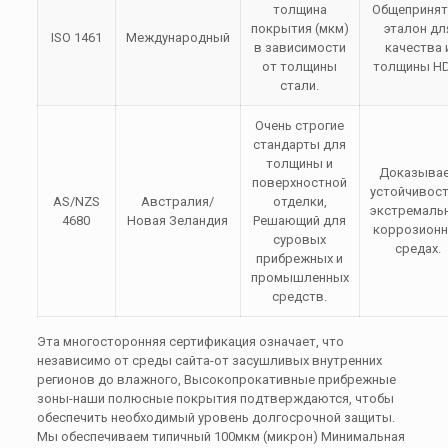
толщина
Общеприня
покрытия (
мкм
)
эталон дл
ISO 1461
Международный
в зависимости
качества 
от толщины
толщины H
стали.
Очень строгие
стандарты для
толщины и
Доказыва
поверхностной
устойчивост
AS/NZS
Австралия/
отделки,
экстремаль
4680
Новая Зеландия
Решающий для
коррозион
суровых
средах.
прибрежных и
промышленных
средств.
Эта многосторонняя сертификация означает, что
независимо от среды сайта-от засушливых внутренних
регионов до влажного, Высокопрокативные прибрежные
зоны-наши полюсные покрытия подтверждаются, чтобы
обеспечить необходимый уровень долгосрочной защиты.
Мы обеспечиваем типичный
100мкм
(микрон) Минимальная