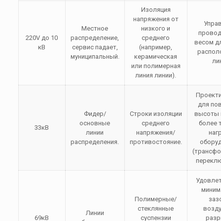
Изоляция
напряжения от
Упра
Местное
низкого и
провод
220V до 10
распределение,
среднего
весом д
кВ
сервис падает,
(например,
распол
муниципальный.
керамическая
ли
или полимерная
линия линии).
Проект
для по
Фидер/
Строки изоляции
высоты 
основные
среднего
более 
33кВ
линии
напряжения/
наг
распределения.
противостояние.
обору
(трансф
переклю
Удовле
миним
Полимерные/
заз
стеклянные
возд
Линии
69кВ
суспензии
разр