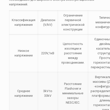
напряжений.
Ограничение
Типичн
Классификация
Диапазон
первичной
механиче
напряжения
(V/kV)
электрической
конфигур
конструкции
Одиночны
Целостность
двойн
изоляции и
касател
Низкое
220V,1кВ
расстояние
структу
напряжение
между
Прост
проводниками.
горизонта
перекрестны
Вертикал
массивы (
Расстояние
-конфигур
Flashover и
Среднее
3kV to
распредели
минимальные
напряжение
33kV
платформы,
зазоры
длинн
NESC/IEC.
горизонта
руки.