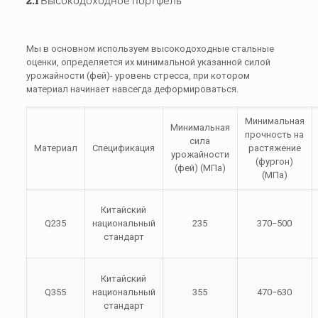
2.1 Высокодоходное портфель
Мы в основном используем высокодоходные стальные
оценки, определяется их минимальной указанной силой
урожайности (
фей
)- уровень стресса, при котором
материал начинает навсегда деформироваться.
Минимальная
Минимальная
прочность на
сила
Материал
Спецификация
растяжение
урожайности
(
фургон
)
(
фей
) (МПа)
(МПа)
Китайский
Q235
национальный
235
370−500
стандарт
Китайский
Q355
национальный
355
470−630
стандарт