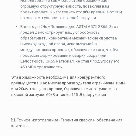
Использование
35мм
Q355 сталь обеспечивает
огромную структурную емкость, позволяя нам
проектировать и изготовить столбы превышают
50м
по высоте в условиях тяжелой нагрузки.
Вплоть до
24мм
Толщина для ASTM A572 GR65: Этот
предел демонстрирует нашу способность
обрабатывать конкретные механические свойства
высокодоходной стали, используемой в
международных проектах, обеспечение того, чтобы
процессы формирования и сварки сохраняли
целостность
GR65
материал, не ставя под угрозу его
450 МПа
Урожайность.
Эта возможность необходима для конкурентного
преимущества, Как многие производители ограничены
15мм
или
20мм
толщина тарелки, Ограничение их от участия в
высокой загрузке
69кВ
а также
115кВ
сооружения.
Iii. Точное изготовление: Гарантия сварки и обеспечения
качества