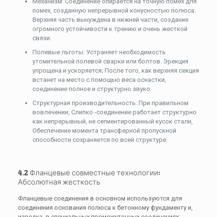
Механизм: Соединение опирается на точную помех для
помех, созданную непрерывной конусностью полюса.
Верхняя часть вынуждена в нижней части, создание
огромного устойчивости к трению и очень жесткой
связи.
Полевые льготы: Устраняет необходимость
утомительной полевой сварки или болтов. Эрекция
упрощена и ускоряется; После того, как верхняя секция
встанет на место с помощью веса оснастки,
соединение полное и структурно звуко.
Структурная производительность: При правильном
вовлечении, Слипко -соединение работает структурно
как непрерывный, не сегментированный кусок стали,
Обеспечение момента трансферной пропускной
способности сохраняется по всей структуре.
4.2 Фланцевые совместные технологии:
Абсолютная жесткость
Фланцевые соединения в основном используются для
соединения основания полюса к бетонному фундаменту и,
изредка, в специальных промежуточных соединениях: