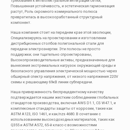
требования к интеллектуальной интеграции сетки,
Повышенная устойчивость, и эстетическая гармонизация
растут, Роль скромного коммунального полюса
превратилась в высокооработанный структурный
компонент.
Наша компания стоит на переднем крае этой эволюции,
Специализируясь на проектировании и изготовлении
дистрибционных столбов полигональной стали для
передачи электроэнергии. Эти полюсы не просто
поддержки; они тщательно спроектированы,
Высокопроизводительные активы, предназначенные для
вынесения экстремальных нагрузок окружающей среды и
безопасного управления электрической мощностью через
обширный спектр напряжения, от низкого напряжения
220V
схемы к решающему
69кВ
линии субпередачи.
Наша приверженность беспрецедентному качеству
подтверждается нашим жестким соблюдением глобальных
стандартов производства, включая AWS D1.1, CS W47.1, и
комплексные стандарты защиты от коррозии, такие как
ASTM A123, ISO 1461, и как/nzs 4680. В сочетании с
использованием высокодоходных материалов, таких как
Q355 и ASTM A572, 65-й класс-с возможностями