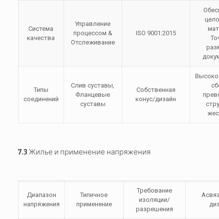
Обес
цел
Управление
Система
мат
процессом &
ISO 9001:2015
качества
То
Отслеживание
раз
доку
Высоко
Слив суставы,
сб
Типы
Собственная
Фланцевые
прев
соединений
конус/дизайн
суставы
стр
жес
7.3 Жилье и применение напряжения
Требование
Диапазон
Типичное
Асвя
изоляции/
напряжения
применение
ди
разрешения