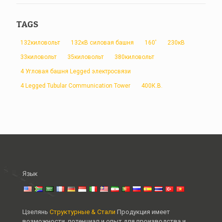
TAGS
132киловольт
132кВ силовая башня
160'
230кВ
33киловольт
35киловольт
380киловольт
4 Угловая башня Legged электросвязи
4 Legged Tubular Communication Tower
400К.В.
Язык
Цзелянь
Структурные & Стали
Продукция имеет
возможности, потенциал и опыт для производства и