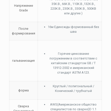
35К.В., 66К.В., 110К.В.,132К.В.,
Напряжение
220К.В., 230К.В., 330К.В., 500КВ
Grade
или другие )
16м Единожды формованный без
После
шва
формирования
Горячее цинкование
погружением в соответствии с
гальванизация
китайским стандартом GB / T
13912-2002 и американский
стандарт ASTM A123.
Круглый / полигональный /
форма
Конический / трубчатый
AWS(Американское общество
Сварка
специалистов по сварке)D 1.1
Стандартный