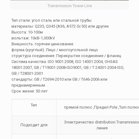
Transmission Tower Line
Тип стали: угол сталь или стальной трубы
материалы: Q235, Q345 (A36, A572 Gr.50) или другие
Высота: 10-100м
вольтаж: 10кВ-1,000kV
Внешность: горячее цинкование
форма (круглый): Лицо / многоугольной лицо
структура соединения: Перекрытие соединение / фланец
Система качества: ISO 9001:2008, ISO 14001:2004, OHSAS
18001:2007, GB / T19001-2008-ISO9001, GB / T 24001-2004-ISO,
GB / T28001-2001
стандарты: GB / T2694-2010 или GB / T646-2006 или
преднамеренным
Срок жизни: 50 лет
Тип
прямой полюс ,Предел Pole ,Turn полю
Электричество distribution.Transmissio
Подходит для
линия