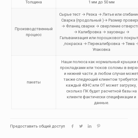
Толщина
1 мм до 50 мм
Сырье тест → Резка → Литье или сгибани
Сварка (продольный )→ Размер провер
→ Фланец сварки → сверление отверст
Производственный
→ Калибровка → заусенцы →
процесс
Гальванизация или порошкового покры
,покраска → Перекалибровка → Тема 
Упаковка
Наши полюса как нормальный крышки 
прокладками или тюков соломы в верх
и нижней части ,в любом случае може
также следующий клиентом требуется 
пакеты
каждый 40HC или OT может загрузку,
сколько ПК будет расчетной базы на
клиенте фактически спецификации и
данные.
Предоставить общий доступ