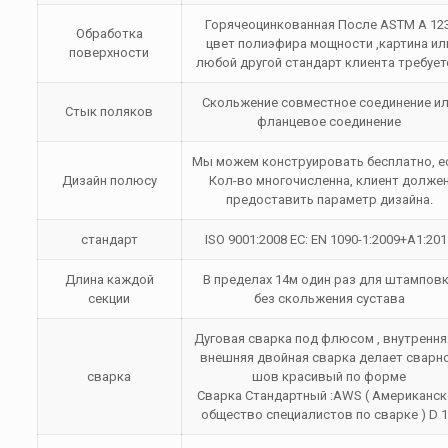
Горячеоцинкованная После ASTM A 123
Обработка
цвет полиэфира мощности ,картина ил
поверхности
любой другой стандарт клиента требует
Скольжение совместное соединение и
Стык поляков
фланцевое соединение
Мы можем конструировать бесплатно, е
Дизайн полюсу
Кол-во многочисленна, клиент долже
предоставить параметр дизайна.
стандарт
ISO 9001:2008 ЕС: EN 1090-1:2009+A1:201
Длина каждой
В пределах 14м один раз для штампов
секции
без скольжения сустава
Дуговая сварка под флюсом , внутрення
внешняя двойная сварка делает сварн
сварка
шов красивый по форме
Сварка Стандартный :AWS ( Американск
общество специалистов по сварке ) D 1