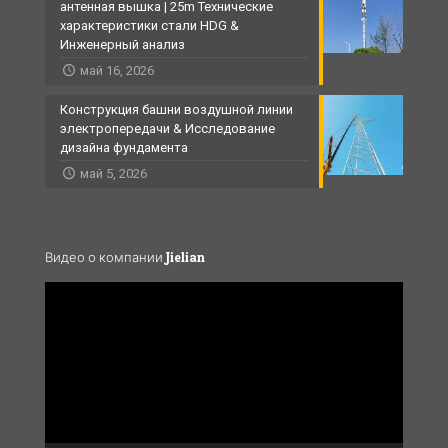
антенная вышка | 25m Технические
характеристики стали HDG &
Инженерный анализ
май 16, 2026
Конструкция башни воздушной линии
электропередачи & Исследование
дизайна фундамента
май 5, 2026
Видео о компании Jielian
Video
Player