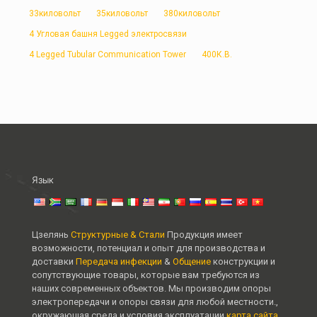
33киловольт
35киловольт
380киловольт
4 Угловая башня Legged электросвязи
4 Legged Tubular Communication Tower
400К.В.
Язык
Цзелянь
Структурные & Стали
Продукция имеет
возможности, потенциал и опыт для производства и
доставки
Передача инфекции
&
Общение
конструкции и
сопутствующие товары, которые вам требуются из
наших современных объектов. Мы производим опоры
электропередачи и опоры связи для любой местности.,
окружающая среда и условия эксплуатации.
карта сайта