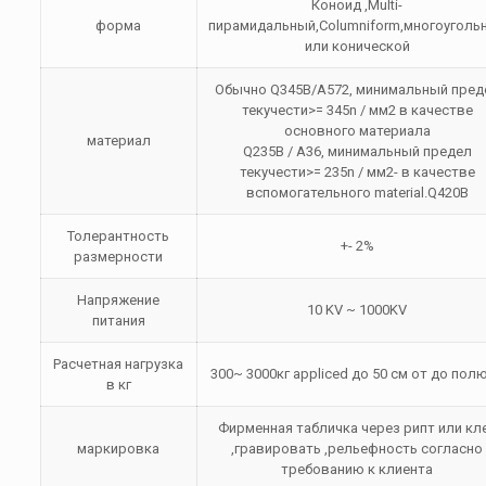
Коноид ,Multi-
форма
пирамидальный,Columniform,многоуголь
или конической
Обычно Q345B/A572, минимальный пред
текучести>= 345n / мм2 в качестве
основного материала
материал
Q235B / А36, минимальный предел
текучести>= 235n / мм2- в качестве
вспомогательного material.Q420B
Толерантность
+- 2%
размерности
Напряжение
10 KV ~ 1000KV
питания
Расчетная нагрузка
300~ 3000кг appliced ​​до 50 см от до пол
в кг
Фирменная табличка через рипт или кл
маркировка
,гравировать ,рельефность согласно
требованию к клиента