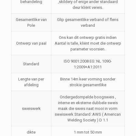
behandeling
,skildery of enige ander standaard
deur kliënt vereis.
Gesamentlike van
Glip gesamentlike verband of flens
Pole
verband
Ons kan dit ontwerp gratis indien
Ontwerp van paal
Aantal is talle, kliënt moet die ontwerp
parameter voorsien.
ISO 9001:2008 EG: NL 1090-
Standard
1:2009+A1:2011
Lengte van per
Binne 14m keer vorming sonder
afdeling
strokie gesamentlike
Ondergedompelde boogsweis ,
interne en eksterne dubbele sweis
sweiswerk
maak die sweis naat mooi in vorm
sweiswerk Standard :AWS ( American
Welding Society ) D 1.1
dikte
1 mm tot 50 mm