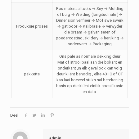
Rou materiaal toets → Sny → Molding
of buig → Welding (longitudinale )→
Dimension verifieer → Mof sweiswerk
Produksie proses
→ gat boor → Kalibrasie → verwyder
die braam → galvaniseren of
poedercoating ,skildery → herijking →
onderwerp → Packaging
Ons pale as normale dekking deur
Mat of strooi baal aan die bokant en
onderkant ,in elk geval ook kan volg
pakkette
deur kliënt benodig , elke 40HC of OT
kan laai hoeveel stuks sal berekening
basis op die kliënt eintlik spesifikasie
en data.
Deel
admin