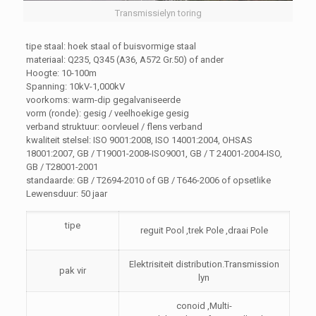
Transmissielyn toring
tipe staal: hoek staal of buisvormige staal
materiaal: Q235, Q345 (A36, A572 Gr.50) of ander
Hoogte: 10-100m
Spanning: 10kV-1,000kV
voorkoms: warm-dip gegalvaniseerde
vorm (ronde): gesig / veelhoekige gesig
verband struktuur: oorvleuel / flens verband
kwaliteit stelsel: ISO 9001:2008, ISO 14001:2004, OHSAS
18001:2007, GB / T19001-2008-ISO9001, GB / T 24001-2004-ISO,
GB / T28001-2001
standaarde: GB / T2694-2010 of GB / T646-2006 of opsetlike
Lewensduur: 50 jaar
tipe
reguit Pool ,trek Pole ,draai Pole
Elektrisiteit distribution.Transmission
pak vir
lyn
conoid ,Multi-