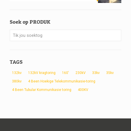
Soek op PRODUK
TAGS
132kv
132kV kragtoring
160'
230kV
33kv
35kv
380kv
4 Been Hoekige Telekommunikasie-toring
4 Been Tubular Kommunikasie toring
400KV