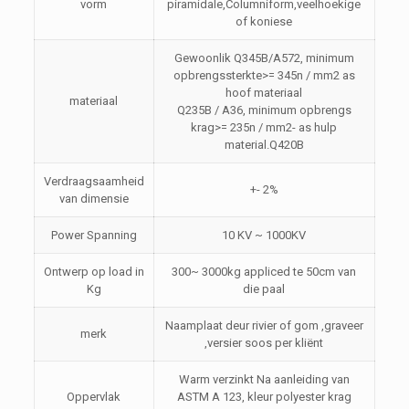
vorm
piramidale,Columniform,veelhoekige
of koniese
Gewoonlik Q345B/A572, minimum
opbrengssterkte>= 345n / mm2 as
hoof materiaal
materiaal
Q235B / A36, minimum opbrengs
krag>= 235n / mm2- as hulp
material.Q420B
Verdraagsaamheid
+- 2%
van dimensie
Power Spanning
10 KV ~ 1000KV
Ontwerp op load in
300~ 3000kg appliced ​​te 50cm van
Kg
die paal
Naamplaat deur rivier of gom ,graveer
merk
,versier soos per kliënt
Warm verzinkt Na aanleiding van
Oppervlak
ASTM A 123, kleur polyester krag