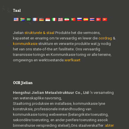
Taal
Jielian
strukturele & staal
Produkte het die vermoëns,
kapasiteit en ervaring om te vervaardig en lewer die
oordrag
&
kommunikasie
strukture en verwante produkte wat jy nodig
het van ons state-of-the art fasiliteite. Ons vervaardig
transmissie torings en Kommunikasie toring vir alle terreine,
omgewings en werktoestande.
werfkaart
OOR Jielian
Hengshui Jielian Metaalstruktuur Co., Ltd
-'n versameling
van wetenskaplike navorsing,
Staaltoring produksie en installasie, kommunikasie lyne
konstruksie, professionele instandhouding van
kommunikasie toring webwerwe (belangrikste toerusting,
sekondêre toerusting, en ander perifere toerusting asook
binnenshuise verspreiding stelsel),Ons staalverskaffer :
abter