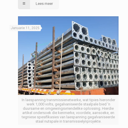
Lees meer
Januarie 11, 2025
In laespanning transmissienetwerke, wat tipies hieronder
werk 1,000 volts, gegalvaniseerde staalpale bied 'n
duursame en omgewingsvriendelike oplossing. Hierdie
artikel ondersoek die kenmerke, voordele, aansoeke, en
tegniese spesifikasies van laespanning gegalvaniseerde
staal nutspale in transmissielynprojekte.