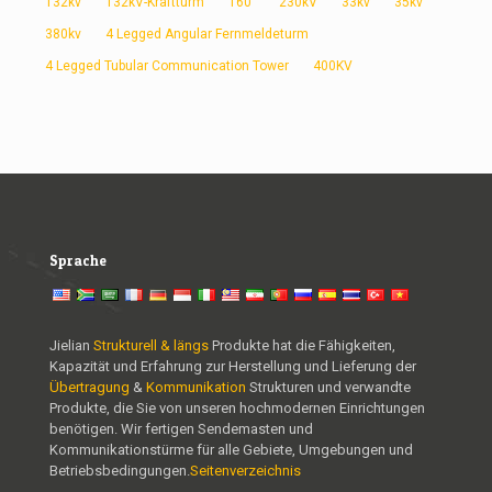
132kv
132kV-Kraftturm
160'
230kV
33kv
35kv
380kv
4 Legged Angular Fernmeldeturm
4 Legged Tubular Communication Tower
400KV
Sprache
Jielian
Strukturell & längs
Produkte hat die Fähigkeiten,
Kapazität und Erfahrung zur Herstellung und Lieferung der
Übertragung
&
Kommunikation
Strukturen und verwandte
Produkte, die Sie von unseren hochmodernen Einrichtungen
benötigen. Wir fertigen Sendemasten und
Kommunikationstürme für alle Gebiete, Umgebungen und
Betriebsbedingungen.
Seitenverzeichnis