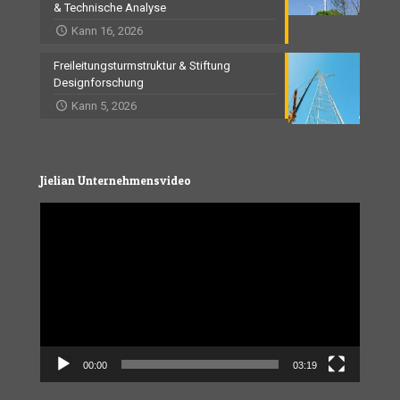
& Technische Analyse
Kann 16, 2026
Freileitungsturmstruktur & Stiftung
Designforschung
Kann 5, 2026
Jielian Unternehmensvideo
Video
Player
00:00
03:19