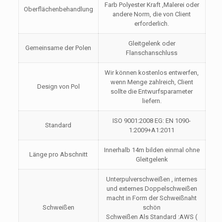
Farb Polyester Kraft ,Malerei oder
Oberflächenbehandlung
andere Norm, die von Client
erforderlich.
Gleitgelenk oder
Gemeinsame der Polen
Flanschanschluss
Wir können kostenlos entwerfen,
wenn Menge zahlreich, Client
Design von Pol
sollte die Entwurfsparameter
liefern.
ISO 9001:2008 EG: EN 1090-
Standard
1:2009+A1:2011
Innerhalb 14m bilden einmal ohne
Länge pro Abschnitt
Gleitgelenk
Unterpulverschweißen , internes
und externes Doppelschweißen
macht in Form der Schweißnaht
Schweißen
schön
Schweißen Als Standard :AWS (