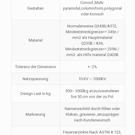
Conoid ,Multi-
Gestalten
pyramidal,columniform,polygonal
oder konisch
Normalerweise Q345B/A572,
Mindeststreckgrenze>= 345n /
mm2 als Hauptmaterial
Material
Q235B / A36,
Mindeststreckgrenze>= 235N /
mm2- als Hilfs material.Q420B
Toleranz der Dimension
+- 2%
Netzspannung
10 KV ~ 1000KV
300~ 3000kg anzuzuwenderen
Design Last in kg
bis 50 cm von der zu Pol
Namensschild durch Rillen oder
Markierung
Kleben ,gravieren ,einzuprägen
nach Kundenwunsch
Feuerverzinkte Nach ASTM A 123,