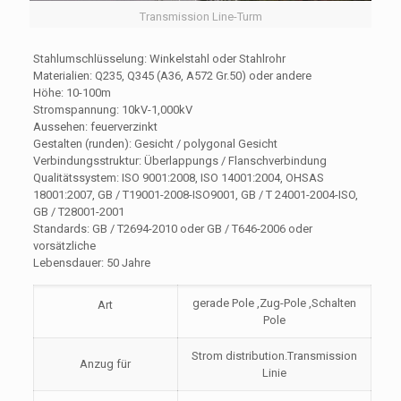
Transmission Line-Turm
Stahlumschlüsselung: Winkelstahl oder Stahlrohr
Materialien: Q235, Q345 (A36, A572 Gr.50) oder andere
Höhe: 10-100m
Stromspannung: 10kV-1,000kV
Aussehen: feuerverzinkt
Gestalten (runden): Gesicht / polygonal Gesicht
Verbindungsstruktur: Überlappungs / Flanschverbindung
Qualitätssystem: ISO 9001:2008, ISO 14001:2004, OHSAS
18001:2007, GB / T19001-2008-ISO9001, GB / T 24001-2004-ISO,
GB / T28001-2001
Standards: GB / T2694-2010 oder GB / T646-2006 oder
vorsätzliche
Lebensdauer: 50 Jahre
gerade Pole ,Zug-Pole ,Schalten
Art
Pole
Strom distribution.Transmission
Anzug für
Linie