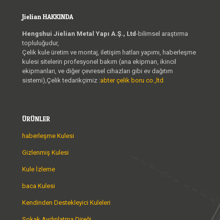
Jielian HAKKINDA
Hengshui Jielian Metal Yapı A.Ş., Ltd
-bilimsel araştırma
topluluğudur,
Çelik kule üretim ve montaj, iletişim hatları yapımı, haberleşme
kulesi sitelerin profesyonel bakım (ana ekipman, ikincil
ekipmanları, ve diğer çevresel cihazları gibi ev dağıtım
sistemi),Çelik tedarikçimiz :
abter çelik boru co.,ltd
ÜRÜNLER
haberleşme Kulesi
Gizlenmiş Kulesi
Kule İzleme
baca Kulesi
Kendinden Destekleyici Kuleleri
Sokak Aydınlatma Direği