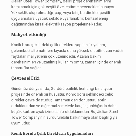
Jielian Steel Tower Company, belirli proje gereksinimlerini
karşılamak için çok çeşitli özelleştirme seçenekleri sunuyor.
Yükseklik olup olmadığı, çap, veya bitir, bu direkler çeşitli
uygulamalara uyacak şekilde uyarlanabilir, kentsel enerji
dağıtımından kırsal elektrifikasyon projelerine kadar.
Maliyet etkinliği
Konik boru şeklindeki çelik direklere yapılan ilk yatırım,
geleneksel alternatiflere kıyasla daha yüksek olabilir, uzun vadeli
faydaları maliyetlerin çok üzerindedir. Azalan bakım
gereksinimleri ve uzatılmış kullanım ömrü, zaman içinde önemli
tasarruflar sağlar.
Çevresel Etki
Günümüz dünyasında, Sürdürülebilirlik herhangi bir altyapı
projesinde önemli bir husustur. Konik boru şeklindeki çelik
direkler çevre dostudur, Tamamen geri dönüştürülebilir
olduklarından ve diğer malzemelerle karşılaştırıldığında daha
küçük karbon ayak izine sahip olduklarından. Bu, Jielian Steel
Tower Company'nin sürdürülebilir kalkınmaya olan bağlılığıyla
uyumludur.
Konik Borulu Çelik Direklerin Uygulamaları