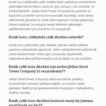
Konik boru şeklindeki çelik direkler iletim şebekesi çözümlerinin
geleceğini temsil ediyor, eşsiz bir güç sunuyor, çok yönlülük, ve
sürdürülebilirlik. Jielian Steel Tower Company'nin güvenilir ve
kapsamlı çözümler sunma konusundaki kararlılığı, onları enerji
sektöründe güvenilir bir ortak haline getiriyor. Dünya gelişmeye
devam ederken, bu kutuplar enerji iletiminin geleceğini
şekillendirmede çok önemli bir rol oynayacak.
Konik boru şeklindeki çelik direkler nelerdir?
Konik boru şeklindeki çelik direkler, yüksek kaliteli çelikten
yapılmış mühendislik yapılarıdır., iletim şebekelerinde kullanılmak
üzere tasarlanmıştır. Üstün güç sunuyorlar, dayanıklılık,
Geleneksel alternatiflere kıyasla çok yönlülük ve çok yönlülük.
Konik çelik boru direkler için neden Jielian Steel
Tower Company'yi seçmelisiniz??
Jielian Steel Tower Company sektörde liderdir, yenilikçi
çözümleriyle tanınıyor, kaliteye bağlılık, ve müşteri odaklı
yaklaşım. Belirli proje gereksinimlerini karşılayan özelleştirilmiş
direkler sunarlar.
Konik çelik boru direkleri kentsel enerji dağıtımına
nasıl fayda sağlar??