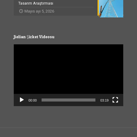
Tasarım Araştırması
Mayıs ayı 5, 2026
Jielian Şirket Videosu
Video
Player
00:00
03:19