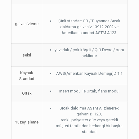
Çinli standart GB / T uyarınca Sıcak
galvanizleme
daldırma galvaniz 13912-2002 ve
Amerikan standart ASTM A123.
yuvarlak / çok köşeli / Çift Devre / boru
şekil
şeklinde
Kaynak
AWS(Amerikan Kaynak Derneği)D 1.1
Standart
insert modu ile Ortak, flanş modu.
Ortak
Sıcak daldırma ASTM A izlenerek
galvanizli 123,
renkli polyester güç veya gerekli
Yüzey işleme
müşteri tarafından herhangi bir başka
standart