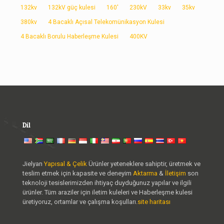
132kv
132kV güç kulesi
160'
230kV
33kv
35kv
380kv
4 Bacaklı Açısal Telekomünikasyon Kulesi
4 Bacaklı Borulu Haberleşme Kulesi
400KV
Dil
Jielyan
Yapısal & Çelik
Ürünler yeteneklere sahiptir, üretmek ve
teslim etmek için kapasite ve deneyim
Aktarma
&
İletişim
son
teknoloji tesislerimizden ihtiyaç duyduğunuz yapılar ve ilgili
ürünler. Tüm araziler için iletim kuleleri ve Haberleşme kulesi
üretiyoruz, ortamlar ve çalışma koşulları.
site haritası