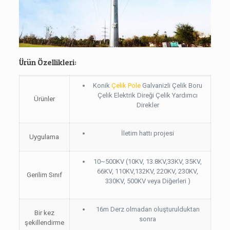
Ürün Özellikleri:
Konik
Çelik Pole
Galvanizli Çelik Boru
Çelik Elektrik Direği Çelik Yardımcı
Ürünler
Direkler
İletim hattı projesi
Uygulama
10~500KV (10KV, 13.8KV,33KV, 35KV,
66KV, 110KV,132KV, 220KV, 230KV,
Gerilim Sınıf
330KV, 500KV veya Diğerleri )
16m Derz olmadan oluşturulduktan
Bir kez
sonra
şekillendirme