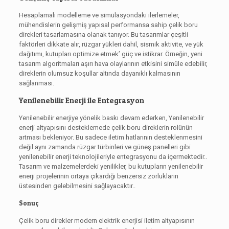
Hesaplamalı modelleme ve simülasyondaki ilerlemeler,
mühendislerin gelişmiş yapısal performansa sahip çelik boru
direkleri tasarlamasına olanak tanıyor. Bu tasarımlar çeşitli
faktörleri dikkate alır, rüzgar yükleri dahil, sismik aktivite, ve yük
dağıtımı, kutupları optimize etmek’ güç ve istikrar. Örneğin, yeni
tasarım algoritmaları aşırı hava olaylarının etkisini simüle edebilir,
direklerin olumsuz koşullar altında dayanıklı kalmasının
sağlanması.
Yenilenebilir Enerji ile Entegrasyon
Yenilenebilir enerjiye yönelik baskı devam ederken, Yenilenebilir
enerji altyapısını desteklemede çelik boru direklerin rolünün
artması bekleniyor. Bu sadece iletim hatlarının desteklenmesini
değil aynı zamanda rüzgar türbinleri ve güneş panelleri gibi
yenilenebilir enerji teknolojileriyle entegrasyonu da içermektedir..
Tasarım ve malzemelerdeki yenilikler, bu kutupların yenilenebilir
enerji projelerinin ortaya çıkardığı benzersiz zorlukların
üstesinden gelebilmesini sağlayacaktır..
Sonuç
Çelik boru direkler modern elektrik enerjisi iletim altyapısının