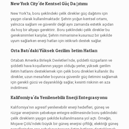
New York City'de Kentsel Güç Dağıtımı
New York'ta, boru şeklindeki çelik direkler güç dağıtımı için
yaygın olarak kullanılmaktadır. Şehrin yoğun kentsel ortamı,
yalnızca sağlam ve güvenilir değil aynı zamanda estetik açıdan
da hoş bir altyapı gerektirir.. Boru şeklindeki çelik direkler bu
gereksinimleri karşılar, Şehrin mimarisine kusursuz bir şekilde
uyum sağlarken enerji hatları için istikrarlı destek sağlar.
Orta Batı'daki Yüksek Gerilim İletim Hatları
Ortabatı Amerika Birleşik Devletleri'nde, şiddetli rüzgarların ve
şiddetli hava koşullarının yaygın olduğu yerler, yüksek gerilim
iletim hatlarını desteklemek için çelik boru direkleri kullanılır. Bu
direkler, uzun mesafeler boyunca güvenilir güç iletimini sağlamak
için gerekli gücü ve dayanıklılığı sağlar, kesinti riskinin en aza
indirilmesi.
Kaliforniya'da Yenilenebilir Enerji Entegrasyonu
Kaliforniya'nın agresif yenilenebilir enerji hedefleri, güneş ve
rüzgar enerjisinin şebekeye entegre edilmesinde boru şeklindeki
çelik direklerin yaygın şekilde kullanılmasına yol açtı. Örneğin,
Mojave Çölü'ndeki büyük bir güneş enerjisi çiftliği, elektriği güneş