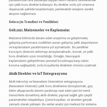
panellerinden ana şebekeye taşıyan iletim hatlarını desteklemek
için çelik boru direkler kullanıyor. Bu direkler zorlu çöl ortamına
dayanacak şekilde tasarlanmıştır, yenilenebilir enerjinin sürekli
akışının sağlanması.
Geleceğin Trendleri ve Yenilikleri
Gelişmiş Malzemeler ve Kaplamalar
Malzeme biliminde devam eden araştırma ve geliştirmeler,
gelişmiş performans özellikleri sunan gelişmiş çelik alaşımlarının
ve kaplamaların yaratılmasına yol açmaktadır.. Bu yenilikler
korozyon direncini arttırmayı amaçlamaktadır., kuvvet, ve çelik
boru direklerin uzun ömürlülüğü. Örneğin, Nanoyapılı
kaplamaların geliştirilmesi çevresel bozulmaya karşı üstün
koruma sağlayabilir, zorlu koşullarda direklerin ömrünü uzatmak.
Akıllı Direkler ve IoT Entegrasyonu
Akıllı teknoloji ve Nesnelerin İnternetinin entegrasyonu
(Nesnelerin İnterneti) çelik boru direklerine dönüştürmek, güç
iletim altyapısında devrim yaratmayı vaat eden yeni bir trend.
Sensörlerle donatılmış akıllı direkler, yapısal sağlık gibi çeşitli
parametreleri izleyebiliyor, Çevre koşulları, ve stresleri gerçek
zamanlı olarak yükleyin. Bu veriler analiz için merkezi bir sisteme