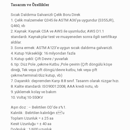
Tasarım ve Özellikler
Sıcak Daldırma Galvanizli Çelik Boru Direk
1. Çelik malzemeler Q345 ile ASTM A36'ya uygundur (S355JR),
Q460, vb
2. Kaynak: Kaynak CSA ve AWS ile uyumludur, AWS D1.1
standardı. Kaynakçılar test ve muayeneden sonra ilgili sertifikayı
aldılar.
3. Sona ermek: ASTM A123'e uygun sıcak daldırma galvanizli.
4. Kutup Yüksekliği: 16 milyondan fazla
5. Kutup şekli: Çift Devre / yuvarlak
6. tip: Düz Pole ,çekme Kutbu ,Pole çevirin (Çift döngülü köşe
direği, Tek veya çift döngü/devre kutbu, tek veya çift
çekme/terminal/düz kutup, vb)
7. Dayanıklı: depremden Karşı 8.8 sınıf. Tasarım olarak rüzgar hızı.
8. Kalite standardı: ISO9001:2008, AAA kredi notu, vb
9. yüklemek kolay ve bakım
10. Voltaj:10-550KV
Aşırı doz : – Belirtilen OD'de ±%1.
Kalınlık : Belirtilen kalınlığın ±'u
Toplam Uzunluk = ± 25 aa
Kesit Uzunluğu = ± 40 aa
Doğruluk : 1/600 uzunluk