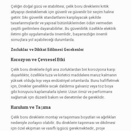
Çeliğin doğal gücü ve stabilitesi, çelik boru direklerini kritik
altyapıyı desteklemek için güvenli ve güvenilir bir seçim haline
getirir. Sıkı güvenlik standartlarını karşılayacak şekilde
tasarlanmışlardır ve yapısal bütünlüklerinden ödün vermeden
çeşitli gerilimlere dayanabilirler.. Bu güvenilirlik özellikle elektrik
iletimi gibi uygulamalarda önemlidir., başarısızlığın önemli
sonuçlara yol açabileceği durumlarda.
Zorluklar ve Dikkat Edilmesi Gerekenler
Korozyon ve Çevresel Etki
Çelik boru direklerle ilgili ana zorluklardan biri korozyona karşı
duyarlılıktır, özellikle tuza ve kirletici maddelere maruz kalmanın
yüksek olduğu kıyı veya endüstriyel ortamlarda. Bunu hafifletmek
için, Direkler genellikle sıcak daldırma galvaniz veya toz boya
gibi koruyucu kaplamalarla işlenir. Uzun ömür ve performans
sağlamak için düzenli bakım ve denetimler de gereklidir..
Kurulum ve Taşıma
Çelik boru direklerin montajı ve taşınması boyutları ve ağırlıkları
nedeniyle zorlayıcı olabilir.. Bu direklerin taşınması ve dikilmesi
için özel ekipman ve vasıflı işgücü gerekmektedir., proje