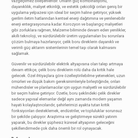
vazgeçilmez bileşenleridir. Onların güç kombinasyonu,
dayanıklılık, maliyet etkinliği, ve estetik çekiciliği onları geniş bir
uygulama yelpazesi için ideal bir seçim haline getiriyor, yüksek
gerilim iletim hatlarından kentsel enerji dağıtımına ve yenilenebilir
enerji entegrasyonuna kadar. Korozyon ve başlangıç ​​maliyetleri
gibi zorluklara rağmen, Malzeme biliminde devam eden yenilikler,
akıllı teknoloji, ve sürdürülebilir üretim uygulamaları bu sorunlara
çözüm bulmaya hazırlanıyor, çelik boru direklerin dayanıklı ve
verimli güç aktarım sistemlerinin temel taşı olarak kalmasını
sağlamak.
Güvenilir ve sürdürülebilir elektrik altyapısına olan talep artmaya
devam ettikçe, çelik boru direklerin rolü daha da kritik hale
gelecek. Özel ihtiyaçlara göre özelleştirilebilme yetenekleri, uzun
ömürleri ve düşük bakım gereksinimleriyle birleştiğinde, onları
mühendisler ve planlamacılar için uygun maliyetli ve sürdürülebilir
bir seçim haline getiriyor. Özetle, boru şeklindeki çelik direkler
sadece yapısal elemanlar değil aynı zamanda modern yaşamın
hayati kolaylaştırıcılarıdır, şehirlerimizi ayakta tutan kritik
fonksiyonları desteklemek, endüstriler, ve topluluklar sorunsuz
bir şekilde çalışıyor. Araştırma ve geliştirmeye sürekli yatırım
yaparak, bu direkler şüphesiz küresel altyapının geleceğini
şekillendirmede çok daha önemli bir rol oynayacak.