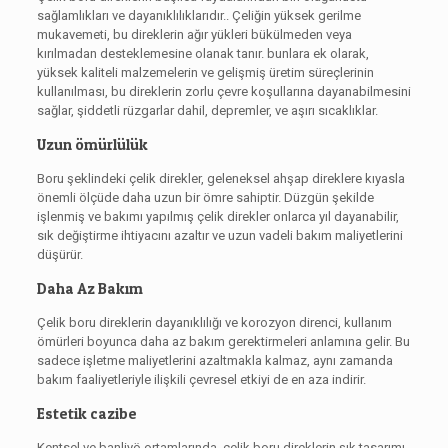
sağlamlıkları ve dayanıklılıklarıdır.. Çeliğin yüksek gerilme
mukavemeti, bu direklerin ağır yükleri bükülmeden veya
kırılmadan desteklemesine olanak tanır. bunlara ek olarak,
yüksek kaliteli malzemelerin ve gelişmiş üretim süreçlerinin
kullanılması, bu direklerin zorlu çevre koşullarına dayanabilmesini
sağlar, şiddetli rüzgarlar dahil, depremler, ve aşırı sıcaklıklar.
Uzun ömürlülük
Boru şeklindeki çelik direkler, geleneksel ahşap direklere kıyasla
önemli ölçüde daha uzun bir ömre sahiptir. Düzgün şekilde
işlenmiş ve bakımı yapılmış çelik direkler onlarca yıl dayanabilir,
sık değiştirme ihtiyacını azaltır ve uzun vadeli bakım maliyetlerini
düşürür.
Daha Az Bakım
Çelik boru direklerin dayanıklılığı ve korozyon direnci, kullanım
ömürleri boyunca daha az bakım gerektirmeleri anlamına gelir. Bu
sadece işletme maliyetlerini azaltmakla kalmaz, aynı zamanda
bakım faaliyetleriyle ilişkili çevresel etkiyi de en aza indirir.
Estetik cazibe
Kentsel ve banliyö ortamlarında, çelik boru direklerin şık tasarımı,