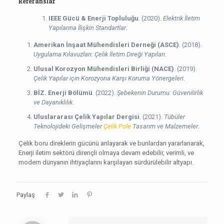
Referanslar
IEEE Gücü & Enerji Topluluğu
. (2020).
Elektrik İletim
Yapılarına İlişkin Standartlar
.
Amerikan İnşaat Mühendisleri Derneği (ASCE)
. (2018).
Uygulama Kılavuzları: Çelik İletim Direği Yapıları
.
Ulusal Korozyon Mühendisleri Birliği (NACE)
. (2019).
Çelik Yapılar için Korozyona Karşı Koruma Yönergeleri
.
BİZ. Enerji Bölümü
. (2022).
Şebekenin Durumu: Güvenilirlik
ve Dayanıklılık
.
Uluslararası Çelik Yapılar Dergisi
. (2021).
Tübüler
Teknolojideki Gelişmeler
Çelik Pole
Tasarım ve Malzemeler
.
Çelik boru direklerin gücünü anlayarak ve bunlardan yararlanarak,
Enerji iletim sektörü dirençli olmaya devam edebilir, verimli, ve
modern dünyanın ihtiyaçlarını karşılayan sürdürülebilir altyapı.
Paylaş