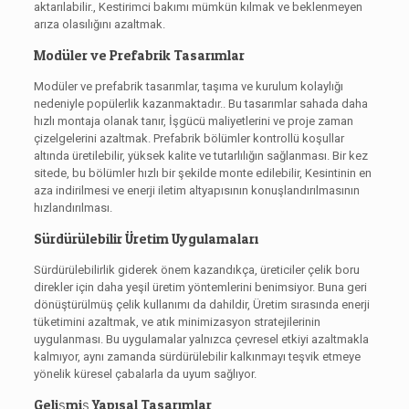
aktarılabilir., Kestirimci bakımı mümkün kılmak ve beklenmeyen
arıza olasılığını azaltmak.
Modüler ve Prefabrik Tasarımlar
Modüler ve prefabrik tasarımlar, taşıma ve kurulum kolaylığı
nedeniyle popülerlik kazanmaktadır.. Bu tasarımlar sahada daha
hızlı montaja olanak tanır, İşgücü maliyetlerini ve proje zaman
çizelgelerini azaltmak. Prefabrik bölümler kontrollü koşullar
altında üretilebilir, yüksek kalite ve tutarlılığın sağlanması. Bir kez
sitede, bu bölümler hızlı bir şekilde monte edilebilir, Kesintinin en
aza indirilmesi ve enerji iletim altyapısının konuşlandırılmasının
hızlandırılması.
Sürdürülebilir Üretim Uygulamaları
Sürdürülebilirlik giderek önem kazandıkça, üreticiler çelik boru
direkler için daha yeşil üretim yöntemlerini benimsiyor. Buna geri
dönüştürülmüş çelik kullanımı da dahildir, Üretim sırasında enerji
tüketimini azaltmak, ve atık minimizasyon stratejilerinin
uygulanması. Bu uygulamalar yalnızca çevresel etkiyi azaltmakla
kalmıyor, aynı zamanda sürdürülebilir kalkınmayı teşvik etmeye
yönelik küresel çabalarla da uyum sağlıyor.
Gelişmiş Yapısal Tasarımlar