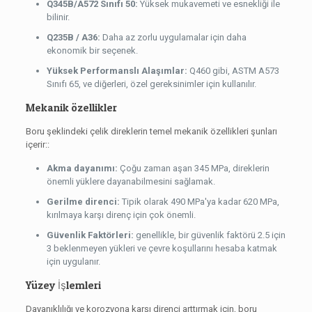
Q345B/A572 Sınıfı 50:
Yüksek mukavemeti ve esnekliği ile
bilinir.
Q235B / A36:
Daha az zorlu uygulamalar için daha
ekonomik bir seçenek.
Yüksek Performanslı Alaşımlar:
Q460 gibi, ASTM A573
Sınıfı 65, ve diğerleri, özel gereksinimler için kullanılır.
Mekanik özellikler
Boru şeklindeki çelik direklerin temel mekanik özellikleri şunları
içerir::
Akma dayanımı:
Çoğu zaman aşan 345 MPa, direklerin
önemli yüklere dayanabilmesini sağlamak.
Gerilme direnci:
Tipik olarak 490 MPa'ya kadar 620 MPa,
kırılmaya karşı direnç için çok önemli.
Güvenlik Faktörleri:
genellikle, bir güvenlik faktörü 2.5 için
3 beklenmeyen yükleri ve çevre koşullarını hesaba katmak
için uygulanır.
Yüzey İşlemleri
Dayanıklılığı ve korozyona karşı direnci arttırmak için, boru