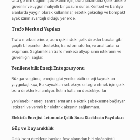
Orta gerilim dağıtım şebekeleri için, boru şeklindeki çelik direkler
güvenilir ve uygun maliyetli bir çözüm sunar. Kentsel ve banliyö
alanlarda yaygın olarak kullanılırlar, estetik çekiciliği ve kompakt
ayak izinin avantajlı olduğu yerlerde.
Trafo Merkezi Yapıları
Trafo merkezlerinde, boru şeklindeki çelik direkler baralar gibi
çeşitli bileşenleri destekler, transformatörler, ve anahtarlama
ekipmanı. Sağlamlıkları trafo merkezi altyapısının istikrarını ve
güvenliğini sağlar.
Yenilenebilir Enerji Entegrasyonu
Rüzgar ve güneş enerjisi gibi yenilenebilir enerji kaynakları
yaygınlaştıkça, Bu kaynakları şebekeye entegre etmek için çelik
boru direkler kullanılıyor. İletim hatlarını destekliyorlar
yenilenebilir enerji santrallerini ana elektrik şebekesine bağlayan,
istikrarlı ve verimli bir elektrik akışının sağlanması.
Elektrik Enerjisi İletiminde Çelik Boru Direklerin Faydaları
Güç ve Dayanıklılık
Çelik boru direklerin başlıca faydalarından biri olağanüstü