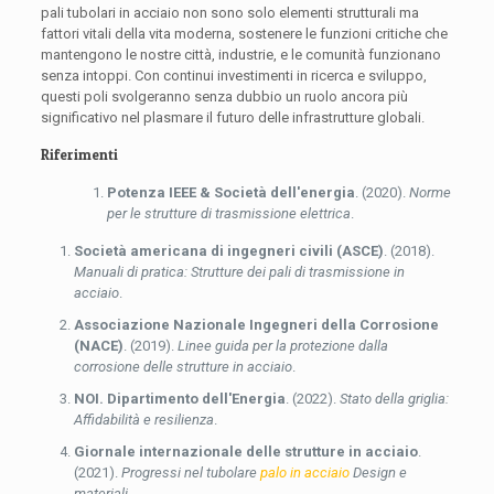
pali tubolari in acciaio non sono solo elementi strutturali ma
fattori vitali della vita moderna, sostenere le funzioni critiche che
mantengono le nostre città, industrie, e le comunità funzionano
senza intoppi. Con continui investimenti in ricerca e sviluppo,
questi poli svolgeranno senza dubbio un ruolo ancora più
significativo nel plasmare il futuro delle infrastrutture globali.
Riferimenti
Potenza IEEE & Società dell'energia
. (2020).
Norme
per le strutture di trasmissione elettrica
.
Società americana di ingegneri civili (ASCE)
. (2018).
Manuali di pratica: Strutture dei pali di trasmissione in
acciaio
.
Associazione Nazionale Ingegneri della Corrosione
(NACE)
. (2019).
Linee guida per la protezione dalla
corrosione delle strutture in acciaio
.
NOI. Dipartimento dell'Energia
. (2022).
Stato della griglia:
Affidabilità e resilienza
.
Giornale internazionale delle strutture in acciaio
.
(2021).
Progressi nel tubolare
palo in acciaio
Design e
materiali
.