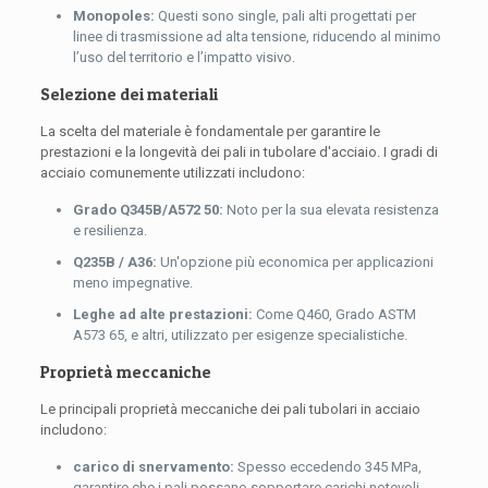
Monopoles:
Questi sono single, pali alti progettati per
linee di trasmissione ad alta tensione, riducendo al minimo
l’uso del territorio e l’impatto visivo.
Selezione dei materiali
La scelta del materiale è fondamentale per garantire le
prestazioni e la longevità dei pali in tubolare d'acciaio. I gradi di
acciaio comunemente utilizzati includono:
Grado Q345B/A572 50:
Noto per la sua elevata resistenza
e resilienza.
Q235B / A36:
Un'opzione più economica per applicazioni
meno impegnative.
Leghe ad alte prestazioni:
Come Q460, Grado ASTM
A573 65, e altri, utilizzato per esigenze specialistiche.
Proprietà meccaniche
Le principali proprietà meccaniche dei pali tubolari in acciaio
includono:
carico di snervamento:
Spesso eccedendo 345 MPa,
garantire che i pali possano sopportare carichi notevoli.