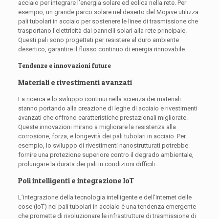
acciaio per integrare l’energia solare ed eolica nella rete. Per
esempio, un grande parco solare nel deserto del Mojave utilizza
pali tubolari in acciaio per sostenere le linee di trasmissione che
trasportano l'elettricità dai pannelli solari alla rete principale.
Questi pali sono progettati per resistere al duro ambiente
desertico, garantire il flusso continuo di energia rinnovabile.
Tendenze e innovazioni future
Materiali e rivestimenti avanzati
La ricerca e lo sviluppo continui nella scienza dei materiali
stanno portando alla creazione di leghe di acciaio e rivestimenti
avanzati che offrono caratteristiche prestazionali migliorate.
Queste innovazioni mirano a migliorare la resistenza alla
corrosione, forza, e longevità dei pali tubolari in acciaio. Per
esempio, lo sviluppo di rivestimenti nanostrutturati potrebbe
fornire una protezione superiore contro il degrado ambientale,
prolungare la durata dei pali in condizioni difficili.
Poli intelligenti e integrazione IoT
L’integrazione della tecnologia intelligente e dell’Internet delle
cose (IoT) nei pali tubolari in acciaio è una tendenza emergente
che promette di rivoluzionare le infrastrutture di trasmissione di