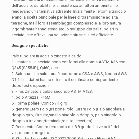
dell’acciaio, durabilità, e la resistenza ai fattori ambientali lo
rendevano un'alternativa attraente. Inizialmente, le torri a traliccio
erano la scelta principale per le linee di trasmissione ad alta
tensione, ma il loro assemblaggio complesso e la loro natura
ingombrante hanno stimolato lo sviluppo dei pali tubolari in
acciaio, che offriva una soluzione più snella ed efficiente.
Design e specifiche
Palo tubolare in acciaio zincato a caldo
1. I materiali in acciaio sono conformi alla norma ASTM A36 con
Q345 (S355JR), Q460, ecc
2. Saldatura: La saldatura è conforme a CSA e AWS, Norma AWS
D1.1. I saldatori hanno ottenuto il certificato corrispondente
dopo test e ispezioni.
3. Fine: Zincato a caldo secondo ASTM A123.
4. polo Altezza: >16M
5. Forma polare: Conico / Il giro
6. genere: Etero Polo ,trazione Polo ,Girare Polo (Palo angolare a
doppio giro, Circuito/anello singolo o doppio, palo singolo o
doppio a trazione/terminale/diritto, eccetera)
7. Resistente: Contro terremoto del 8.8 grado. La velocità del
vento come progetto.
8. Standard di qualità: ISO9001:2008, Rating creditizio AAA,