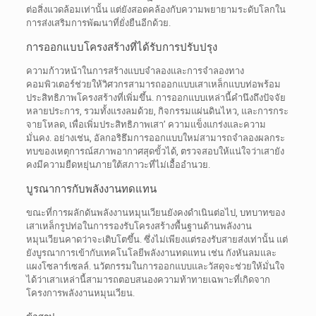
ต่อสิ่งแวดล้อมเท่านั้น แต่ยังสอดคล้องกับความพยายามระดับโลกใน
การส่งเสริมการพัฒนาที่ยั่งยืนอีกด้วย.
การออกแบบโครงสร้างที่ได้รับการปรับปรุง
ความก้าวหน้าในการสร้างแบบจำลองและการจำลองทาง
คอมพิวเตอร์ช่วยให้วิศวกรสามารถออกแบบเสาเหล็กแบบท่อพร้อม
ประสิทธิภาพโครงสร้างที่เพิ่มขึ้น. การออกแบบเหล่านี้คำนึงถึงปัจจัย
หลายประการ, รวมทั้งแรงลมด้วย, กิจกรรมแผ่นดินไหว, และการกระ
จายโหลด, เพื่อเพิ่มประสิทธิภาพเสา’ ความแข็งแกร่งและความ
มั่นคง. อย่างเช่น, อัลกอริธึมการออกแบบใหม่สามารถจำลองผลกระ
ทบของเหตุการณ์สภาพอากาศสุดขั้วได้, ตรวจสอบให้แน่ใจว่าเสายัง
คงมีความยืดหยุ่นภายใต้สภาวะที่ไม่เอื้ออำนวย.
บูรณาการกับพลังงานทดแทน
ขณะที่การผลักดันพลังงานหมุนเวียนยังคงดำเนินต่อไป, บทบาทของ
เสาเหล็กรูปท่อในการรองรับโครงสร้างพื้นฐานด้านพลังงาน
หมุนเวียนคาดว่าจะเติบโตขึ้น. ซึ่งไม่เพียงแต่รองรับสายส่งเท่านั้น แต่
ยังบูรณาการเข้ากับเทคโนโลยีพลังงานทดแทน เช่น กังหันลมและ
แผงโซลาร์เซลล์. นวัตกรรมในการออกแบบและวัสดุจะช่วยให้มั่นใจ
ได้ว่าเสาเหล่านี้สามารถตอบสนองความท้าทายเฉพาะที่เกิดจาก
โครงการพลังงานหมุนเวียน.