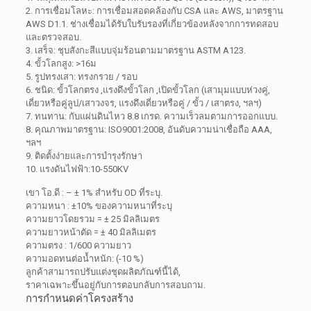
2. การเชื่อมโลหะ: การเชื่อมสอดคล้องกับ CSA และ AWS, มาตรฐาน
AWS D1.1. ช่างเชื่อมได้รับใบรับรองที่เกี่ยวข้องหลังจากการทดสอบ
และตรวจสอบ.
3. เสร็จ: ชุบสังกะสีแบบจุ่มร้อนตามมาตรฐาน ASTM A123.
4. ขั้วโลกสูง: >16ม
5. รูปทรงเสา: ทรงกรวย / รอบ
6. ชนิด: ขั้วโลกตรง ,แรงดึงขั้วโลก ,เปิดขั้วโลก (เสามุมแบบห่วงคู่,
เดี่ยวหรือคู่ลูป/เสาวงจร, แรงดึงเดี่ยวหรือคู่ / ขั้ว / เสาตรง, ฯลฯ)
7. ทนทาน: กับแผ่นดินไหว 8.8 เกรด. ความเร็วลมตามการออกแบบ.
8. คุณภาพมาตรฐาน: ISO9001:2008, อันดับความน่าเชื่อถือ AAA,
ฯลฯ
9. ติดตั้งง่ายและการบำรุงรักษา
10. แรงดันไฟฟ้า:10-550KV
เขา โอ.ดี : – ± 1% สำหรับ OD ที่ระบุ.
ความหนา : ±10% ของความหนาที่ระบุ
ความยาวโดยรวม = ± 25 มิลลิเมตร
ความยาวหน้าตัด = ± 40 มิลลิเมตร
ความตรง : 1/600 ความยาว
ความอดทนต่อน้ำหนัก: (-10 %)
ลูกค้าสามารถปรับแต่งชุดผลิตภัณฑ์นี้ได้,
ราคาเฉพาะขึ้นอยู่กับการตอบกลับการสอบถาม.
การกำหนดค่าโครงสร้าง