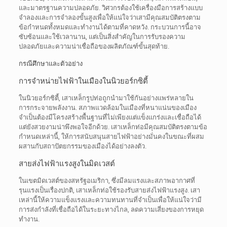
และมาตรฐานความปลอดภัย. วิศวกรต้องใช้เครื่องมือการสร้างแบบ
จำลองและการจำลองขั้นสูงเพื่อให้แน่ใจว่าเสามีคุณสมบัติตรงตาม
ข้อกำหนดทั้งหมดและทำงานได้ตามที่คาดหวัง. กระบวนการนี้อาจ
ซับซ้อนและใช้เวลานาน, แต่เป็นสิ่งสำคัญในการรับรองความ
ปลอดภัยและความน่าเชื่อถือของผลิตภัณฑ์ขั้นสุดท้าย.
กรณีศึกษาและตัวอย่าง
การจำหน่ายไฟฟ้าในเมืองในนิวยอร์กซิตี้
ในนิวยอร์กซิตี้, เสาเหล็กรูปท่อถูกนำมาใช้กันอย่างแพร่หลายใน
การกระจายพลังงาน. สภาพแวดล้อมในเมืองที่หนาแน่นของเมือง
จำเป็นต้องมีโครงสร้างพื้นฐานที่ไม่เพียงแต่แข็งแกร่งและเชื่อถือได้
แต่ยังสวยงามน่าพึงพอใจอีกด้วย. เสาเหล็กท่อมีคุณสมบัติตรงตามข้อ
กำหนดเหล่านี้, ให้การสนับสนุนสายไฟฟ้าอย่างมั่นคงในขณะที่ผสม
ผสานกับสถาปัตยกรรมของเมืองได้อย่างลงตัว.
สายส่งไฟฟ้าแรงสูงในมิดเวสต์
ในเขตมิดเวสต์ของสหรัฐอเมริกา, ซึ่งมีลมแรงและสภาพอากาศที่
รุนแรงเป็นเรื่องปกติ, เสาเหล็กท่อใช้รองรับสายส่งไฟฟ้าแรงสูง. เสา
เหล่านี้ให้ความแข็งแรงและความทนทานที่จำเป็นเพื่อให้แน่ใจว่ามี
การส่งกำลังที่เชื่อถือได้ในระยะทางไกล, ลดความเสี่ยงของการหยุด
ทำงาน.