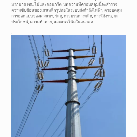
มากมาย เช่น ไม้และคอนกรีต. บทความที่ครอบคลุมนี้จะสำรวจ
ความซับซ้อนของเสาเหล็กรูปท่อในระบบส่งกำลังไฟฟ้า, ครอบคลุม
การออกแบบของพวกเขา, วัสดุ, กระบวนการผลิต, การใช้งาน, ผล
ประโยชน์, ความท้าทาย, และแนวโน้มในอนาคต.
.