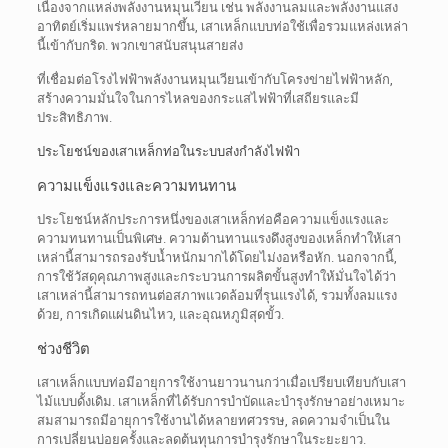
เนื่องจากแหล่งพลังงานหมุนเวียน เช่น พลังงานลมและพลังงานแสง
อาทิตย์เริ่มแพร่หลายมากขึ้น, เสาเหล็กแบบท่อใช้เพื่อรวมแหล่งเหล่า
นี้เข้ากับกริด. พวกเขาสนับสนุนสายส่ง
ที่เชื่อมต่อโรงไฟฟ้าพลังงานหมุนเวียนเข้ากับโครงข่ายไฟฟ้าหลัก,
สร้างความมั่นใจในการไหลของกระแสไฟฟ้าที่เสถียรและมี
ประสิทธิภาพ.
ประโยชน์ของเสาเหล็กท่อในระบบส่งกำลังไฟฟ้า
ความแข็งแรงและความทนทาน
ประโยชน์หลักประการหนึ่งของเสาเหล็กท่อคือความแข็งแรงและ
ความทนทานเป็นพิเศษ. ความต้านทานแรงดึงสูงของเหล็กทำให้เสา
เหล่านี้สามารถรองรับน้ำหนักมากได้โดยไม่งอหรือหัก. นอกจากนี้,
การใช้วัสดุคุณภาพสูงและกระบวนการผลิตขั้นสูงทำให้มั่นใจได้ว่า
เสาเหล่านี้สามารถทนต่อสภาพแวดล้อมที่รุนแรงได้, รวมทั้งลมแรง
ด้วย, การเกิดแผ่นดินไหว, และอุณหภูมิสุดขั้ว.
ช่วงชีวิต
เสาเหล็กแบบท่อมีอายุการใช้งานยาวนานกว่าเมื่อเปรียบเทียบกับเสา
ไม้แบบดั้งเดิม. เสาเหล็กที่ได้รับการบำบัดและบำรุงรักษาอย่างเหมาะ
สมสามารถมีอายุการใช้งานได้หลายทศวรรษ, ลดความจำเป็นใน
การเปลี่ยนบ่อยครั้งและลดต้นทุนการบำรุงรักษาในระยะยาว.