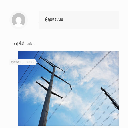
ผู้ดูแลระบบ
กระทู้ที่เกี่ยวข้อง
ตุลาคม 3, 2025