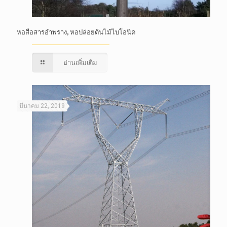
หอสื่อสารอำพราง, หอปล่อยต้นไม้ไบโอนิค
อ่านเพิ่มเติม
มีนาคม 22, 2019