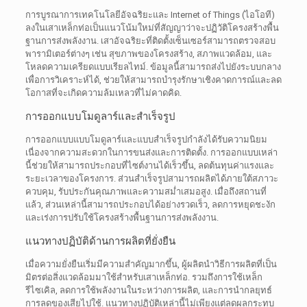
การบูรณาการเทคโนโลยีอัจฉริยะและ Internet of Things (ไอโอที)
ลงในเสาเหล็กท่อเป็นแนวโน้มใหม่ที่สัญญาว่าจะปฏิวัติโครงสร้างพื้น
ฐานการส่งพลังงาน. เสาอัจฉริยะที่ติดตั้งเซ็นเซอร์สามารถตรวจสอบ
พารามิเตอร์ต่างๆ เช่น สุขภาพของโครงสร้าง, สภาพแวดล้อม, และ
โหลดความเครียดแบบเรียลไทม์. ข้อมูลนี้สามารถส่งไปยังระบบกลาง
เพื่อการวิเคราะห์ได้, ช่วยให้สามารถบำรุงรักษาเชิงคาดการณ์และลด
โอกาสที่จะเกิดความล้มเหลวที่ไม่คาดคิด.
การออกแบบโมดูลาร์และสำเร็จรูป
การออกแบบแบบโมดูลาร์และแบบสำเร็จรูปกำลังได้รับความนิยม
เนื่องจากความสะดวกในการขนส่งและการติดตั้ง. การออกแบบเหล่า
นี้ช่วยให้สามารถประกอบที่ไซต์งานได้เร็วขึ้น, ลดต้นทุนค่าแรงและ
ระยะเวลาของโครงการ. ส่วนสำเร็จรูปสามารถผลิตได้ภายใต้สภาวะ
ควบคุม, รับประกันคุณภาพและความสม่ำเสมอสูง. เมื่อถึงสถานที่
แล้ว, ส่วนเหล่านี้สามารถประกอบได้อย่างรวดเร็ว, ลดการหยุดชะงัก
และเร่งการปรับใช้โครงสร้างพื้นฐานการส่งพลังงาน.
แนวทางปฏิบัติด้านการผลิตที่ยั่งยืน
เมื่อความยั่งยืนเริ่มมีความสำคัญมากขึ้น, ผู้ผลิตนำวิธีการผลิตที่เป็น
มิตรต่อสิ่งแวดล้อมมาใช้สำหรับเสาเหล็กท่อ. รวมถึงการใช้เหล็ก
รีไซเคิล, ลดการใช้พลังงานในระหว่างการผลิต, และการนำกลยุทธ์
การลดของเสียไปใช้. แนวทางปฏิบัติเหล่านี้ไม่เพียงแต่ลดผลกระทบ