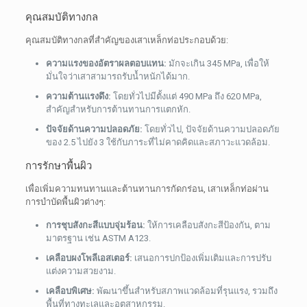
คุณสมบัติทางกล
คุณสมบัติทางกลที่สำคัญของเสาเหล็กท่อประกอบด้วย:
ความแรงของอัตราผลตอบแทน:
มักจะเกิน 345 MPa, เพื่อให้
มั่นใจว่าเสาสามารถรับน้ำหนักได้มาก.
ความต้านแรงดึง:
โดยทั่วไปมีตั้งแต่ 490 MPa ถึง 620 MPa,
สำคัญสำหรับการต้านทานการแตกหัก.
ปัจจัยด้านความปลอดภัย:
โดยทั่วไป, ปัจจัยด้านความปลอดภัย
ของ 2.5 ไปยัง 3 ใช้กับภาระที่ไม่คาดคิดและสภาวะแวดล้อม.
การรักษาพื้นผิว
เพื่อเพิ่มความทนทานและต้านทานการกัดกร่อน, เสาเหล็กท่อผ่าน
การบำบัดพื้นผิวต่างๆ:
การชุบสังกะสีแบบจุ่มร้อน:
ให้การเคลือบสังกะสีป้องกัน, ตาม
มาตรฐาน เช่น ASTM A123.
เคลือบผงโพลีเอสเตอร์:
เสนอการปกป้องเพิ่มเติมและการปรับ
แต่งความสวยงาม.
เคลือบพิเศษ:
พัฒนาขึ้นสำหรับสภาพแวดล้อมที่รุนแรง, รวมถึง
พื้นที่ทางทะเลและอุตสาหกรรม.