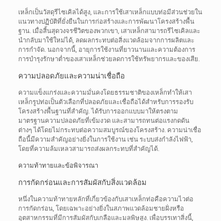
เหล็กเป็นวัสดุรีไซเคิลได้สูง, และการใช้เสาเหล็กแบบท่อมีส่วนช่วยใน
แนวทางปฏิบัติที่ยั่งยืนในการก่อสร้างและการพัฒนาโครงสร้างพื้น
ฐาน. เมื่อสิ้นสุดวงจรชีวิตของพวกเขา, เสาเหล็กสามารถรีไซเคิลและ
นำกลับมาใช้ใหม่ได้, ลดผลกระทบต่อสิ่งแวดล้อมจากการผลิตและ
การกำจัด. นอกจากนี้, อายุการใช้งานที่ยาวนานและความต้องการ
การบำรุงรักษาต่ำของเสาเหล็กช่วยลดการใช้ทรัพยากรและของเสีย.
ความปลอดภัยและความน่าเชื่อถือ
ความแข็งแกร่งและความมั่นคงโดยธรรมชาติของเหล็กทำให้เสา
เหล็กรูปท่อเป็นตัวเลือกที่ปลอดภัยและเชื่อถือได้สำหรับการรองรับ
โครงสร้างพื้นฐานที่สำคัญ. ได้รับการออกแบบมาให้ตรงตาม
มาตรฐานความปลอดภัยที่เข้มงวด และสามารถทนต่อแรงกดดัน
ต่างๆ ได้โดยไม่กระทบต่อความสมบูรณ์ของโครงสร้าง. ความน่าเชื่อ
ถือนี้มีความสำคัญอย่างยิ่งในการใช้งาน เช่น ระบบส่งกำลังไฟฟ้า,
โดยที่ความล้มเหลวสามารถส่งผลกระทบที่สำคัญได้.
ความท้าทายและข้อพิจารณา
การกัดกร่อนและการสัมผัสกับสิ่งแวดล้อม
หนึ่งในความท้าทายหลักที่เกี่ยวข้องกับเสาเหล็กท่อคือความไวต่อ
การกัดกร่อน, โดยเฉพาะอย่างยิ่งในสภาพแวดล้อมชายฝั่งหรือ
อุตสาหกรรมที่มีการสัมผัสกับเกลือและมลพิษสูง. เพื่อบรรเทาสิ่งนี้,