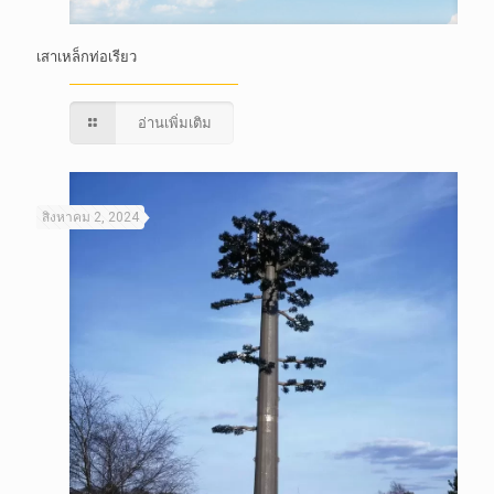
เสาเหล็กท่อเรียว
อ่านเพิ่มเติม
สิงหาคม 2, 2024