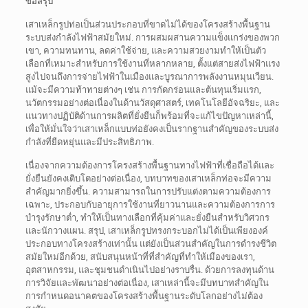
ข้อสรุป
เสาเหล็กรูปท่อเป็นส่วนประกอบที่ขาดไม่ได้ของโครงสร้างพื้นฐาน
ระบบส่งกำลังไฟฟ้าสมัยใหม่. การผสมผสานความแข็งแกร่งของพวก
เขา, ความทนทาน, ลดค่าใช้จ่าย, และความสวยงามทำให้เป็นตัว
เลือกที่เหมาะสำหรับการใช้งานที่หลากหลาย, ตั้งแต่สายส่งไฟฟ้าแรง
สูงไปจนถึงการจ่ายไฟฟ้าในเมืองและบูรณาการพลังงานหมุนเวียน.
แม้จะมีความท้าทายต่างๆ เช่น การกัดกร่อนและต้นทุนเริ่มแรก,
นวัตกรรมอย่างต่อเนื่องในด้านวัสดุศาสตร์, เทคโนโลยีอัจฉริยะ, และ
แนวทางปฏิบัติด้านการผลิตที่ยั่งยืนก็พร้อมที่จะแก้ไขปัญหาเหล่านี้,
เพื่อให้มั่นใจว่าเสาเหล็กแบบท่อยังคงเป็นรากฐานสำคัญของระบบส่ง
กำลังที่ยืดหยุ่นและมีประสิทธิภาพ.
เนื่องจากความต้องการโครงสร้างพื้นฐานทางไฟฟ้าที่เชื่อถือได้และ
ยั่งยืนยังคงเติบโตอย่างต่อเนื่อง, บทบาทของเสาเหล็กท่อจะมีความ
สำคัญมากยิ่งขึ้น. ความสามารถในการปรับแต่งตามความต้องการ
เฉพาะ, ประกอบกับอายุการใช้งานที่ยาวนานและความต้องการการ
บำรุงรักษาต่ำ, ทำให้เป็นทางเลือกที่คุ้มค่าและยั่งยืนสำหรับวิศวกร
และนักวางแผน. สรุป, เสาเหล็กรูปทรงกระบอกไม่ได้เป็นเพียงองค์
ประกอบทางโครงสร้างเท่านั้น แต่ยังเป็นส่วนสำคัญในการดำรงชีวิต
สมัยใหม่อีกด้วย, สนับสนุนหน้าที่ที่สำคัญที่ทำให้เมืองของเรา,
อุตสาหกรรม, และชุมชนดำเนินไปอย่างราบรื่น. ด้วยการลงทุนด้าน
การวิจัยและพัฒนาอย่างต่อเนื่อง, เสาเหล่านี้จะมีบทบาทสำคัญใน
การกำหนดอนาคตของโครงสร้างพื้นฐานระดับโลกอย่างไม่ต้อง