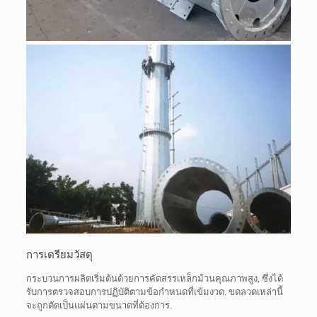
การเตรียมวัสดุ
กระบวนการผลิตเริ่มต้นด้วยการคัดสรรเหล็กม้วนคุณภาพสูง, ซึ่งได้
รับการตรวจสอบการปฏิบัติตามข้อกำหนดที่เข้มงวด. ขดลวดเหล่านี้
จะถูกตัดเป็นแผ่นตามขนาดที่ต้องการ.