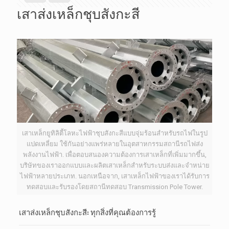
เสาส่งเหล็กชุบสังกะสี
เสาเหล็กยูทิลิตี้โลหะไฟฟ้าชุบสังกะสีแบบจุ่มร้อนสำหรับรถไฟในรูป
แปดเหลี่ยม ใช้กันอย่างแพร่หลายในอุตสาหกรรมสถานีรถไฟส่ง
พลังงานไฟฟ้า. เพื่อตอบสนองความต้องการเสาเหล็กที่เพิ่มมากขึ้น,
บริษัทของเราออกแบบและผลิตเสาเหล็กสำหรับระบบส่งและจำหน่าย
ไฟฟ้าหลายประเภท. นอกเหนือจาก, เสาเหล็กไฟฟ้าของเราได้รับการ
ทดสอบและรับรองโดยสถานีทดสอบ Transmission Pole Tower.
เสาส่งเหล็กชุบสังกะสี: ทุกสิ่งที่คุณต้องการรู้