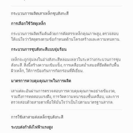
กระบวนการผลิตเสาเหล็กชุบสังกะสี
การเลือกใช้วัสดุเหล็ก
กระบวนการผลิตเริ่มต้นด้วยการคัดสรรเหล็กคุณภาพสูง, ตรวจสอบ
ให้แน่ใจว่าวัสดุตรงตามข้อกำหนดด้านโครงสร้างและความทนทาน.
กระบวนการชุบสังกะสีแบบจุ่มร้อน
เหล็กจะถูกจุ่มลงในอ่างสังกะสีหลอมเหลวในระหว่างกระบวนการชุบ
สังกะสี. สิ่งนี้สร้างความเข้มแข็ง, การเคลือบสม่ำเสมอที่ยึดติดกับพื้น
ผิวเหล็ก, ให้การป้องกันการกัดกร่อนที่ดีเยี่ยม.
มาตรการควบคุมคุณภาพในการผลิต
เสาแต่ละอันผ่านการตรวจสอบการควบคุมคุณภาพอย่างเข้มงวด,
รวมถึงการทดสอบแรงดึง, การวัดความหนาของชั้นเคลือบ, และการ
ตรวจสอบด้วยสายตาเพื่อให้มั่นใจว่าเป็นไปตามมาตรฐานสากล.
การใช้เสาสายส่งเหล็กชุบสังกะสี
ระบบส่งกำลังไฟฟ้าแรงสูง