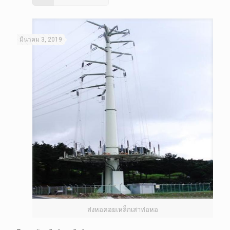
มีนาคม 3, 2019
ส่งหอคอยเหล็กเสาท่อหอ