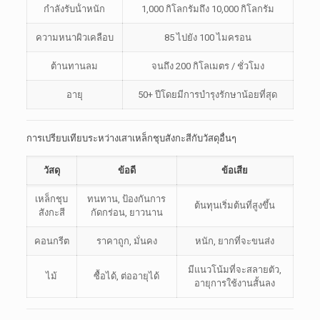
กําลังรับน้ําหนัก
1,000 กิโลกรัมถึง 10,000 กิโลกรัม
ความหนาผิวเคลือบ
85 ไปยัง 100 ไมครอน
ต้านทานลม
จนถึง 200 กิโลเมตร / ชั่วโมง
อายุ
50+ ปีโดยมีการบำรุงรักษาน้อยที่สุด
การเปรียบเทียบระหว่างเสาเหล็กชุบสังกะสีกับวัสดุอื่นๆ
วัสดุ
ข้อดี
ข้อเสีย
เหล็กชุบ
ทนทาน, ป้องกันการ
ต้นทุนเริ่มต้นที่สูงขึ้น
สังกะสี
กัดกร่อน, ยาวนาน
คอนกรีต
ราคาถูก, มั่นคง
หนัก, ยากที่จะขนส่ง
มีแนวโน้มที่จะสลายตัว,
ไม้
ซื้อได้, ต่ออายุได้
อายุการใช้งานสั้นลง