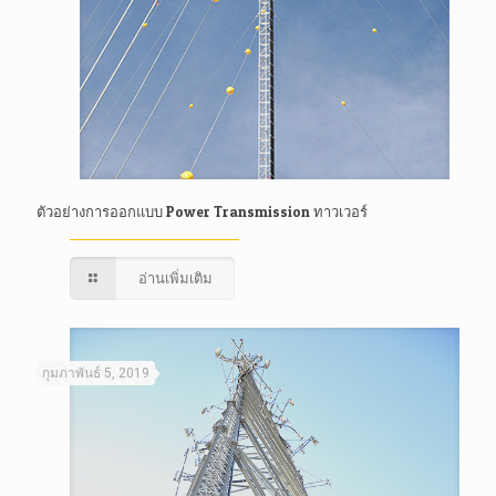
ตัวอย่างการออกแบบ Power Transmission ทาวเวอร์
อ่านเพิ่มเติม
กุมภาพันธ์ 5, 2019