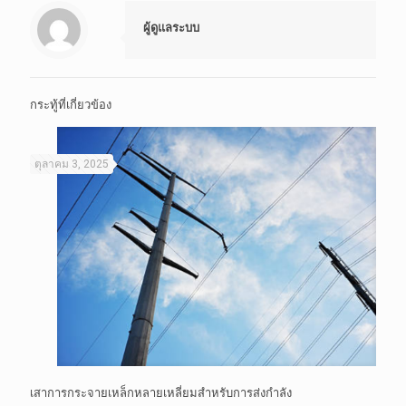
ผู้ดูแลระบบ
กระทู้ที่เกี่ยวข้อง
ตุลาคม 3, 2025
เสาการกระจายเหล็กหลายเหลี่ยมสำหรับการส่งกำลัง