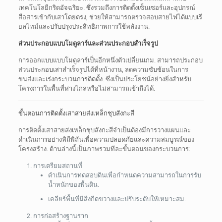
เทคโนโลยีกริดอัจฉริยะ. ซึ่งรวมถึงการติดตั้งเซ็นเซอร์และอุปกรณ์
สื่อสารเข้ากับเสาโดยตรง, ช่วยให้สามารถตรวจสอบสายไฟได้แบบเรี
ยลไทม์และปรับปรุงประสิทธิภาพการใช้พลังงาน.
ส่วนประกอบแบบโมดูลาร์และส่วนประกอบสำเร็จรูป
การออกแบบแบบโมดูลาร์เป็นอีกหนึ่งตัวเปลี่ยนเกม. สามารถประกอบ
ส่วนประกอบเสาสำเร็จรูปได้ที่หน้างาน, ลดความซับซ้อนในการ
ขนส่งและเร่งกระบวนการติดตั้ง. ซึ่งเป็นประโยชน์อย่างยิ่งสำหรับ
โครงการในพื้นที่ห่างไกลหรือไม่สามารถเข้าถึงได้.
ขั้นตอนการติดตั้งเสาสายส่งเหล็กชุบสังกะสี
การติดตั้งเสาสายส่งเหล็กชุบสังกะสีจำเป็นต้องมีการวางแผนและ
ดำเนินการอย่างพิถีพิถันเพื่อความปลอดภัยและความสมบูรณ์ของ
โครงสร้าง. ด้านล่างนี้เป็นภาพรวมทีละขั้นตอนของกระบวนการ:
การเตรียมสถานที่
ดำเนินการทดสอบดินเพื่อกำหนดความสามารถในการรับ
น้ำหนักของพื้นดิน.
เคลียร์พื้นที่มีสิ่งกีดขวางและปรับระดับให้เหมาะสม.
การก่อสร้างฐานราก