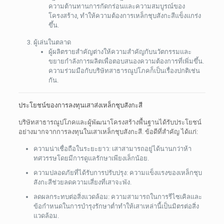
ความต้านทานการกัดกร่อนและความสมบูรณ์ของ
โครงสร้าง, ทำให้ความต้องการเหล็กชุบสังกะสีแข็งแกร่ง
ขึ้น.
ผู้เล่นในตลาด
ผู้ผลิตรายสำคัญต่างให้ความสำคัญกับนวัตกรรมและ
ขยายกำลังการผลิตเพื่อตอบสนองความต้องการที่เพิ่มขึ้น.
ความร่วมมือกับบริษัทสาธารณูปโภคก็เป็นเรื่องปกติเช่น
กัน.
ประโยชน์ของการลงทุนเสาส่งเหล็กชุบสังกะสี
บริษัทสาธารณูปโภคและผู้พัฒนาโครงสร้างพื้นฐานได้รับประโยชน์
อย่างมากจากการลงทุนในเสาเหล็กชุบสังกะสี. ข้อดีที่สำคัญ ได้แก่:
ความน่าเชื่อถือในระยะยาว: เสาสามารถอยู่ได้นานกว่าห้า
ทศวรรษโดยมีการดูแลรักษาเพียงเล็กน้อย.
ความปลอดภัยที่ได้รับการปรับปรุง: ความแข็งแรงของเหล็กชุบ
สังกะสีช่วยลดความเสี่ยงที่เสาจะพัง.
ลดผลกระทบต่อสิ่งแวดล้อม: ความสามารถในการรีไซเคิลและ
ข้อกำหนดในการบำรุงรักษาต่ำทำให้เสาเหล่านี้เป็นมิตรต่อสิ่ง
แวดล้อม.