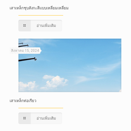
เสาเหล็กชุบสังกะสีแบบเหลี่ยมเหลี่ยม
อ่านเพิ่มเติม
สิงหาคม 15, 2024
เสาเหล็กท่อเรียว
อ่านเพิ่มเติม