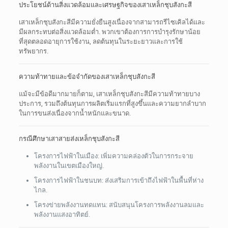
ประโยชน์ด้านสิ่งแวดล้อมและเศรษฐกิจของเสาเหล็กชุบสังกะสี
เสาเหล็กชุบสังกะสีมีความยั่งยืนสูงเนื่องจากสามารถรีไซเคิลได้และ
มีผลกระทบต่อสิ่งแวดล้อมต่ำ. พวกเขาต้องการการบำรุงรักษาน้อย
ที่สุดตลอดอายุการใช้งาน, ลดต้นทุนในระยะยาวและการใช้
ทรัพยากร.
ความท้าทายและข้อจำกัดของเสาเหล็กชุบสังกะสี
แม้จะมีข้อดีมากมายก็ตาม, เสาเหล็กชุบสังกะสีมีความท้าทายบาง
ประการ, รวมถึงต้นทุนการผลิตเริ่มแรกที่สูงขึ้นและความยากลำบาก
ในการขนส่งเนื่องจากน้ำหนักและขนาด.
กรณีศึกษาเสาสายส่งเหล็กชุบสังกะสี
โครงการไฟฟ้าในเมือง: เพิ่มความคล่องตัวในการกระจาย
พลังงานในเขตเมืองใหญ่.
โครงการไฟฟ้าในชนบท: ส่งเสริมการเข้าถึงไฟฟ้าในพื้นที่ห่าง
ไกล.
โครงข่ายพลังงานทดแทน: สนับสนุนโครงการพลังงานลมและ
พลังงานแสงอาทิตย์.