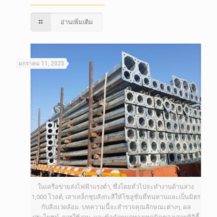
อ่านเพิ่มเติม
มกราคม 11, 2025
ในเครือข่ายส่งไฟฟ้าแรงต่ำ, ซึ่งโดยทั่วไปจะทำงานด้านล่าง
1,000 โวลต์, เสาเหล็กชุบสังกะสีให้โซลูชั่นที่ทนทานและเป็นมิตร
กับสิ่งแวดล้อม. บทความนี้จะสำรวจคุณลักษณะต่างๆ, ผล