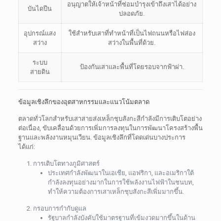
อนุญาตให้เจ้าหน้าที่ซ่อมบำรุงเข้าถึงเสาได้อย่าง
บันไดปีน
ปลอดภัย.
อุปกรณ์แสง
ใช้สำหรับเสาที่ทำหน้าที่เป็นไฟถนนหรือไฟส่อง
สว่าง
สว่างในพื้นที่ด้วย.
ระบบ
ป้องกันเสาและพื้นที่โดยรอบจากฟ้าผ่า.
สายดิน
ข้อมูลเชิงลึกของอุตสาหกรรมและแนวโน้มตลาด
ตลาดทั่วโลกสำหรับเสาสายส่งเหล็กชุบสังกะสีกำลังมีการเติบโตอย่าง
ต่อเนื่อง, ขับเคลื่อนด้วยการเพิ่มการลงทุนในการพัฒนาโครงสร้างพื้น
ฐานและพลังงานหมุนเวียน. ข้อมูลเชิงลึกที่โดดเด่นบางประการ
ได้แก่:
การเติบโตทางภูมิศาสตร์
ประเทศกำลังพัฒนาในเอเชีย, แอฟริกา, และอเมริกาใต้
กำลังลงทุนอย่างมากในการใช้พลังงานไฟฟ้าในชนบท,
ทำให้ความต้องการเสาเหล็กชุบสังกะสีเพิ่มมากขึ้น.
กรอบการกำกับดูแล
รัฐบาลกำลังบังคับใช้มาตรฐานที่เข้มงวดมากขึ้นในด้าน