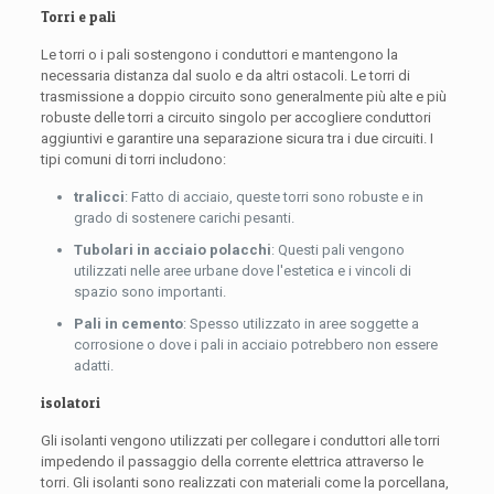
Torri e pali
Le torri o i pali sostengono i conduttori e mantengono la
necessaria distanza dal suolo e da altri ostacoli. Le torri di
trasmissione a doppio circuito sono generalmente più alte e più
robuste delle torri a circuito singolo per accogliere conduttori
aggiuntivi e garantire una separazione sicura tra i due circuiti. I
tipi comuni di torri includono:
tralicci
: Fatto di acciaio, queste torri sono robuste e in
grado di sostenere carichi pesanti.
Tubolari in acciaio polacchi
: Questi pali vengono
utilizzati nelle aree urbane dove l'estetica e i vincoli di
spazio sono importanti.
Pali in cemento
: Spesso utilizzato in aree soggette a
corrosione o dove i pali in acciaio potrebbero non essere
adatti.
isolatori
Gli isolanti vengono utilizzati per collegare i conduttori alle torri
impedendo il passaggio della corrente elettrica attraverso le
torri. Gli isolanti sono realizzati con materiali come la porcellana,