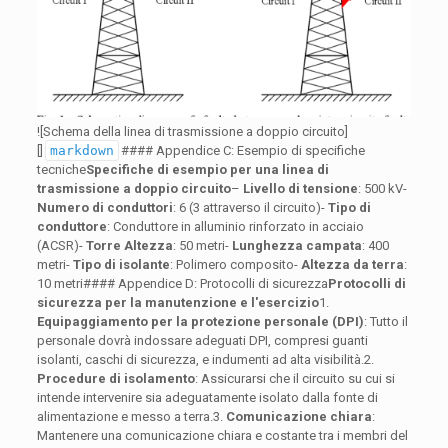
![Schema della linea di trasmissione a doppio circuito]
[]
markdown
#### Appendice C: Esempio di specifiche
tecniche
Specifiche di esempio per una linea di
trasmissione a doppio circuito
–
Livello di tensione
: 500 kV-
Numero di conduttori
: 6 (3 attraverso il circuito)-
Tipo di
conduttore
: Conduttore in alluminio rinforzato in acciaio
(ACSR)-
Torre Altezza
: 50 metri-
Lunghezza campata
: 400
metri-
Tipo di isolante
: Polimero composito-
Altezza da terra
:
10 metri#### Appendice D: Protocolli di sicurezza
Protocolli di
sicurezza per la manutenzione e l'esercizio
1.
Equipaggiamento per la protezione personale (DPI)
: Tutto il
personale dovrà indossare adeguati DPI, compresi guanti
isolanti, caschi di sicurezza, e indumenti ad alta visibilità.2.
Procedure di isolamento
: Assicurarsi che il circuito su cui si
intende intervenire sia adeguatamente isolato dalla fonte di
alimentazione e messo a terra.3.
Comunicazione chiara
:
Mantenere una comunicazione chiara e costante tra i membri del