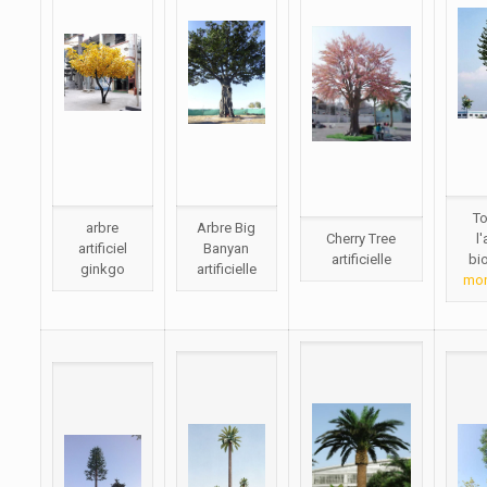
To
arbre
Arbre Big
Cherry Tree
l
artificiel
Banyan
artificielle
bi
ginkgo
artificielle
mo