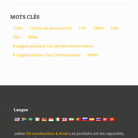
MOTS CLÉS
132kv
132tour de puissance kV
160'
230kV
33kv
35kv
380kv
4 Legged angulaire Tour de télécommunication
4 Legged tubulaire Tour Communication
400KV
Langue
Jielian
De construction & Acier
Les produits ont les capacités,