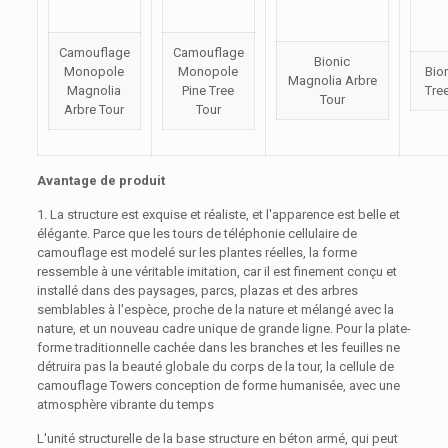
Camouflage
Camouflage
Bionic
Monopole
Monopole
Bion
Magnolia Arbre
Magnolia
Pine Tree
Tre
Tour
Arbre Tour
Tour
Avantage de produit
1. La structure est exquise et réaliste, et l'apparence est belle et
élégante. Parce que les tours de téléphonie cellulaire de
camouflage est modelé sur les plantes réelles, la forme
ressemble à une véritable imitation, car il est finement conçu et
installé dans des paysages, parcs, plazas et des arbres
semblables à l'espèce, proche de la nature et mélangé avec la
nature, et un nouveau cadre unique de grande ligne. Pour la plate-
forme traditionnelle cachée dans les branches et les feuilles ne
détruira pas la beauté globale du corps de la tour, la cellule de
camouflage Towers conception de forme humanisée, avec une
atmosphère vibrante du temps
L'unité structurelle de la base structure en béton armé, qui peut