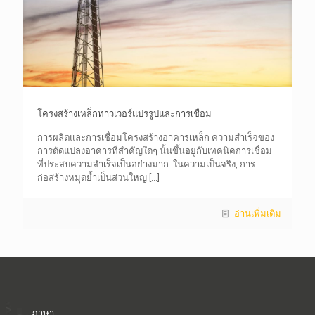
โครงสร้างเหล็กทาวเวอร์แปรรูปและการเชื่อม
การผลิตและการเชื่อมโครงสร้างอาคารเหล็ก ความสำเร็จของ
การดัดแปลงอาคารที่สำคัญใดๆ นั้นขึ้นอยู่กับเทคนิคการเชื่อม
ที่ประสบความสำเร็จเป็นอย่างมาก. ในความเป็นจริง, การ
ก่อสร้างหมุดย้ำเป็นส่วนใหญ่
[...]
อ่านเพิ่มเติม
ภาษา