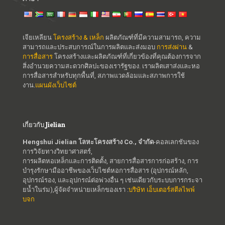
เจียเหลียน
โครงสร้าง & เหล็ก
ผลิตภัณฑ์ที่มีความสามารถ, ความ
สามารถและประสบการณ์ในการผลิตและส่งมอบ
การส่งผ่าน
&
การสื่อสาร
โครงสร้างและผลิตภัณฑ์ที่เกี่ยวข้องที่คุณต้องการจาก
สิ่งอำนวยความสะดวกศิลปะของเรารัฐของ. เราผลิตเสาส่งและหอ
การสื่อสารสำหรับทุกพื้นที่, สภาพแวดล้อมและสภาพการใช้
งาน.
แผนผังเว็บไซต์
เกี่ยวกับ Jielian
Hengshui Jielian โลหะโครงสร้าง Co., จำกัด
-คอลเลกชันของ
การวิจัยทางวิทยาศาสตร์,
การผลิตหอเหล็กและการติดตั้ง, สายการสื่อสารการก่อสร้าง, การ
บำรุงรักษามืออาชีพของเว็บไซต์หอการสื่อสาร (อุปกรณ์หลัก,
อุปกรณ์รอง, และอุปกรณ์ต่อพ่วงอื่น ๆ เช่นเดียวกับระบบการกระจา
ยน้ำในร่ม),ผู้จัดจำหน่ายเหล็กของเรา :
บริษัท เอ็บเตอร์สตีลไพพ์
บจก