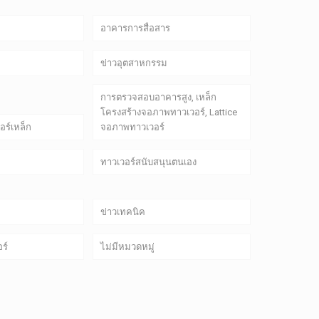
อาคารการสื่อสาร
ข่าวอุตสาหกรรม
การตรวจสอบอาคารสูง, เหล็ก
โครงสร้างจอภาพทาวเวอร์, Lattice
ร์เหล็ก
จอภาพทาวเวอร์
ทาวเวอร์สนับสนุนตนเอง
ข่าวเทคนิค
ร์
ไม่มีหมวดหมู่