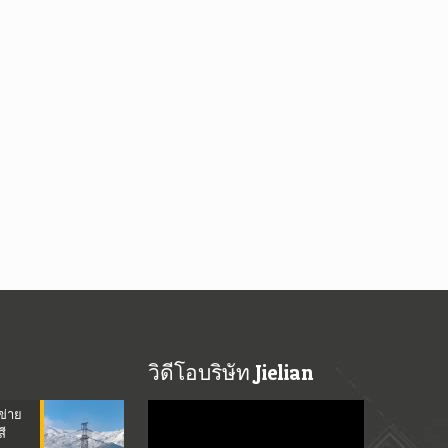
วิดีโอบริษัท Jielian
Video
ข่าย
Player
สี