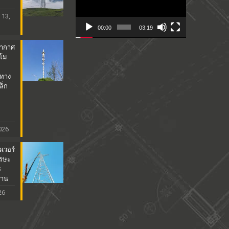
13,
00:00
03:19
อากาศ
โม
ะทาง
ล็ก
026
เวอร์
ีรษะ
ร
ฐาน
26