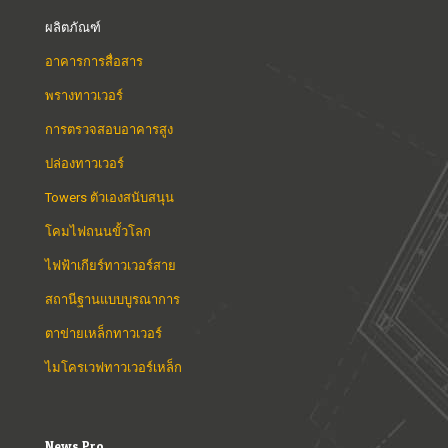
ผลิตภัณฑ์
อาคารการสื่อสาร
พรางทาวเวอร์
การตรวจสอบอาคารสูง
ปล่องทาวเวอร์
Towers ตัวเองสนับสนุน
โคมไฟถนนขั้วโลก
ไฟฟ้าเกียร์ทาวเวอร์สาย
สถานีฐานแบบบูรณาการ
ตาข่ายเหล็กทาวเวอร์
ไมโครเวฟทาวเวอร์เหล็ก
News Pro