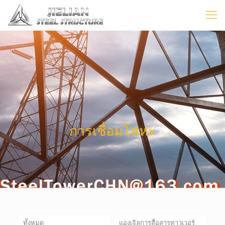
การเชื่อมโลหะ
ทั้งหมด
แองเจิลการสื่อสารทาวเวอร์