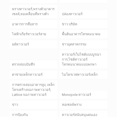
พรางทาวเวอร์,พรางตัวอาคาร
เซลล์,หอเคลื่อนที่พรางตัว
ปล่องทาวเวอร์
อาคารการสื่อสาร
ข่าว บริษัท
ไฟฟ้าเกียร์ทาวเวอร์สาย
พื้นดินอาคารโทรคมนาคม
ยด์ทาวเวอร์
ข่าวอุตสาหกรรม
ทาวเวอร์เว็บไซต์แบบบูรณา
การ,ไซต์ทาวเวอร์
ตรวจสอบบันทึก
โทรคมนาคมแบบพกพา
ตาข่ายเหล็กทาวเวอร์
ไมโครเวฟทาวเวอร์เหล็ก
การตรวจสอบอาคารสูง, เหล็ก
โครงสร้างจอภาพทาวเวอร์,
Lattice จอภาพทาวเวอร์
Monopole ทาวเวอร์
ข่าว
หอเซลล์พราง
การป้องกัน
ทาวเวอร์สนับสนุนตนเอง